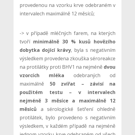
provedenou na vzorku krve odebraném v
intervalech maximálně 12 měsíců;
-> v případě mléčných farem, na kterých
tvoří
minimálně 30 % kusů hovězího
dobytka dojící krávy
, byla s negativním
výsledkem provedena zkouška séroreakce
na protilátky proti BHV1 na nejméně
dvou
vzorcích mléka
odebraných od
maximálně
50 zvířat – závisí na
použitém testu – v intervalech
nejméně 3 měsíce a maximálně 12
měsíců
a sérologické šetření ohledně
protilátek, bylo provedeno s negativním
výsledkem, v každém případě na nejméně
jednom vzorku krve odebraném od všech