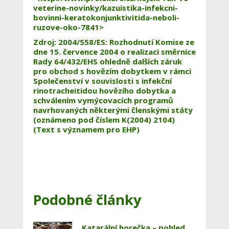
veterine-novinky/kazuistika-infekcni-
bovinni-keratokonjunktivitida-neboli-
ruzove-oko-7841>
Zdroj: 2004/558/ES: Rozhodnutí Komise ze
dne 15. července 2004 o realizaci směrnice
Rady 64/432/EHS ohledně dalších záruk
pro obchod s hovězím dobytkem v rámci
Společenství v souvislosti s infekční
rinotracheitidou hovězího dobytka a
schválením vymýcovacích programů
navrhovaných některými členskými státy
(oznámeno pod číslem K(2004) 2104)
(Text s významem pro EHP)
Podobné články
Katarální horečka – pohled