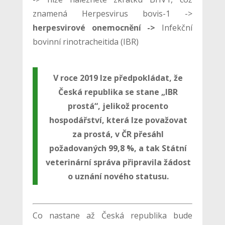
znamená Herpesvirus bovis-1 ->
herpesvirové onemocnění ->
Infekční
bovinní rinotracheitida (IBR)
V roce 2019 lze předpokládat, že
Česká republika se stane „IBR
prostá“, jelikož procento
hospodářství, která lze považovat
za prostá, v ČR přesáhl
požadovaných 99,8 %, a tak Státní
veterinární správa připravila žádost
o uznání nového statusu.
Co nastane až Česká republika bude