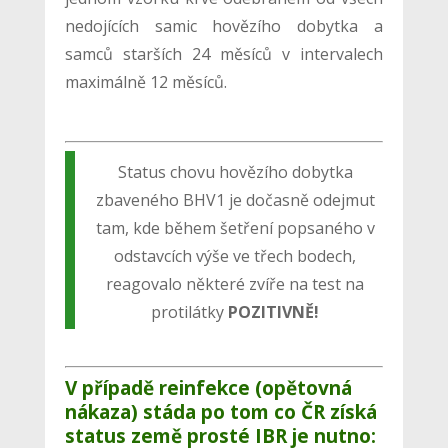
nedojících samic hovězího dobytka a
samců starších 24 měsíců v intervalech
maximálně 12 měsíců.
Status chovu hovězího dobytka
zbaveného BHV1 je dočasně odejmut
tam, kde během šetření popsaného v
odstavcích výše ve třech bodech,
reagovalo některé zvíře na test na
protilátky
POZITIVNĚ!
V případě reinfekce (opětovná
nákaza) stáda po tom co ČR získá
status země prosté IBR je nutno: