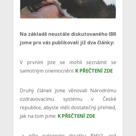
Na základě neustále diskutovaného IBR
jsme pro vás publikovali již dva články:
V prvním jste se mohli seznámit se
samotným onemocnění:
K PŘEČTENÍ ZDE
Druhý článek jsme věnovali Národnímu
ozdravovacímu systému v České
republice, abyste měli dostatečný přehled,
jak na tom jsme:
K PŘEČTENÍ ZDE
-> níže naleznete zkratku BHV1, což