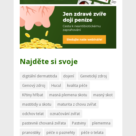
Najděte si svoje
digitální dermatitida
dojení
Genetický zdroj
Genový zdroj
Hucul
kvalita péče
Křtiny hříbat
masná plemena skotu
masný skot
mastitidy u skotu
maturita z chovu zvířat
odchov telat
označování zvířat
pastevně chovaná zvířata
Pastviny
plememna
pranostiky
péče o paznehty
péče o telata