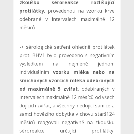
zkoušku séroreakce rozlišující
protilátky
, provedenou na vzorku krve
odebrané v intervalech maximálně 12
měsíců
-> sérologické setření ohledně protilátek
proti BHV1 bylo provedeno s negativním
výsledkem na nejméně jednom
individuálním
vzorku mléka nebo na
smíchaných vzorcích mléka odebraných
od maximálně 5 zvířat
, odebíraných v
intervalech maximálně 12 měsíců od všech
dojících zvířat, a všechny nedojící samice a
samci hovězího dobytka v chovu starší 24
měsíců reagovali negativně na zkoušku
séroreakce určující protilátky,