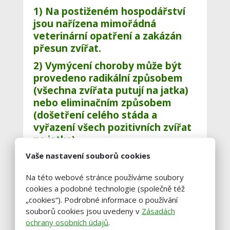
1) Na postiženém hospodářství
jsou nařízena
mimořádná
veterinární opatření
a zakázán
přesun zvířat.
2) Vymýcení choroby může být
provedeno
radikální
způsobem
(všechna zvířata putují na jatka)
nebo
eliminačním
způsobem
(došetření celého stáda a
vyřazení všech pozitivních zvířat
na jatka).
Vaše nastavení souborů cookies
V případě malého počtu
zvířat je lepší zvolit radikální
Na této webové stránce používáme soubory
postup.
cookies a podobné technologie (společně též
„cookies“). Podrobné informace o používání
Postup vymýcení choroby je
souborů cookies jsou uvedeny v
Zásadách
závislí na velikosti stáda a
ochrany osobních údajů
.