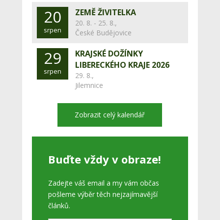
20
ZEMĚ ŽIVITELKA
20. 8. - 25. 8.,
srpen
České Budějovice
29
KRAJSKÉ DOŽÍNKY
LIBERECKÉHO KRAJE 2026
srpen
29. 8.,
Jilemnice
Zobrazit celý kalendář
Buďte vždy v obraze!
Zadejte váš email a my vám občas
pošleme výběr těch nejzajímavější
článků.