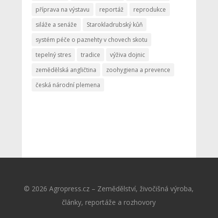
příprava na výstavu
reportáž
reprodukce
siláže a senáže
Starokladrubský kůň
systém péče o paznehty v chovech skotu
tepelný stres
tradice
výživa dojnic
zemědělská angličtina
zoohygiena a prevence
česká národní plemena
© 2026 Agropress.cz – Zemědělství, živočišná výroba,
články, reportáže a rozhovory