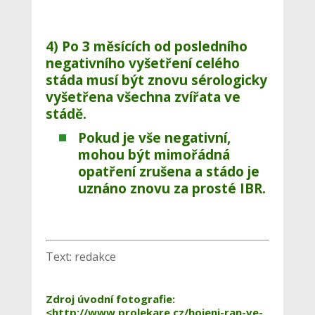
4) Po 3 měsících od posledního
negativního vyšetření celého
stáda musí být znovu sérologicky
vyšetřena všechna zvířata ve
stádě.
Pokud je vše negativní,
mohou být
mimořádná
opatření zrušena
a stádo je
uznáno znovu za
prosté IBR
.
Text: redakce
Zdroj úvodní fotografie:
<http://www.prolekare.cz/hojeni-ran-ve-