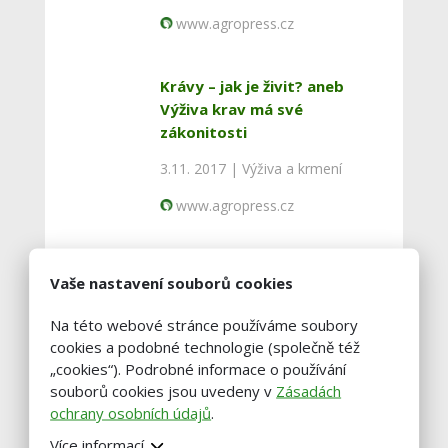
www.agropress.cz
Krávy – jak je živit? aneb
Výživa krav má své
zákonitosti
3.11. 2017 |
Výživa a krmení
www.agropress.cz
Pasení dojného skotu
Vaše nastavení souborů cookies
1.8. 2017 |
Skot
Na této webové stránce používáme soubory
www.agropress.cz
cookies a podobné technologie (společně též
„cookies“). Podrobné informace o používání
souborů cookies jsou uvedeny v
Zásadách
Výživa dojnic během laktace
ochrany osobních údajů
.
14.6. 2016 |
Skot
Více informací