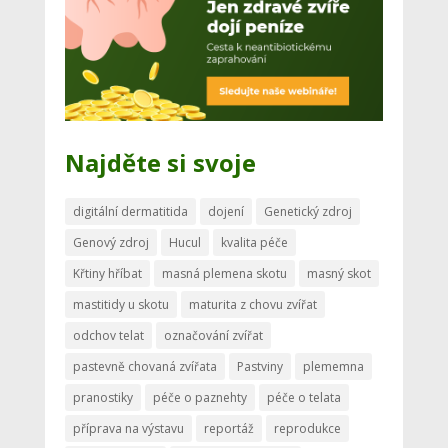
Najděte si svoje
digitální dermatitida
dojení
Genetický zdroj
Genový zdroj
Hucul
kvalita péče
Křtiny hříbat
masná plemena skotu
masný skot
mastitidy u skotu
maturita z chovu zvířat
odchov telat
označování zvířat
pastevně chovaná zvířata
Pastviny
plememna
pranostiky
péče o paznehty
péče o telata
příprava na výstavu
reportáž
reprodukce