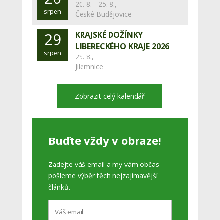
20. 8. - 25. 8.,
srpen
České Budějovice
29
KRAJSKÉ DOŽÍNKY
LIBERECKÉHO KRAJE 2026
srpen
29. 8.,
Jilemnice
Zobrazit celý kalendář
Buďte vždy v obraze!
Zadejte váš email a my vám občas
pošleme výběr těch nejzajímavější
článků.