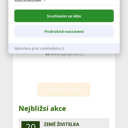
www.agropress.cz
Souhlasím se vším
Výživa dojnic v
Podrobné nastavení
okoloporodním období
3.6. 2016 |
Skot
Vytvořeno přes cookieslista.cz
www.agropress.cz
Načíst další články
Nejbližsí akce
20
ZEMĚ ŽIVITELKA