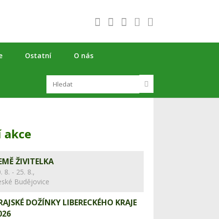
e
Ostatní
O nás
í akce
EMĚ ŽIVITELKA
. 8. - 25. 8.,
eské Budějovice
RAJSKÉ DOŽÍNKY LIBERECKÉHO KRAJE
026