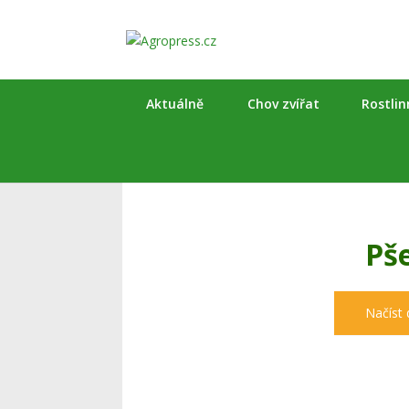
Aktuálně
Chov zvířat
Rostli
Pš
Načíst 