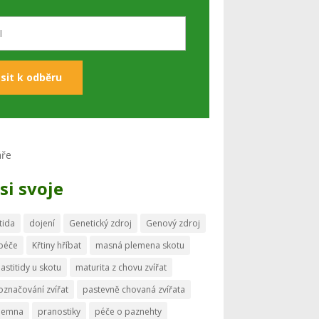
si svoje
tida
dojení
Genetický zdroj
Genový zdroj
 péče
Křtiny hříbat
masná plemena skotu
astitidy u skotu
maturita z chovu zvířat
označování zvířat
pastevně chovaná zvířata
memna
pranostiky
péče o paznehty