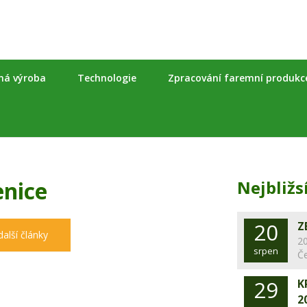
nná výroba
Technologie
Zpracování faremní produkc
enice
Nejbližs
20
Z
další články
20
srpen
Č
29
K
2