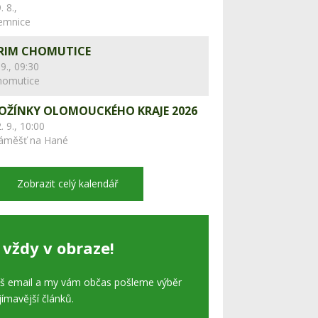
. 8.,
lemnice
RIM CHOMUTICE
 9., 09:30
homutice
OŽÍNKY OLOMOUCKÉHO KRAJE 2026
. 9., 10:00
áměšť na Hané
Zobrazit celý kalendář
 vždy v obraze!
áš email a my vám občas pošleme výběr
jímavější článků.