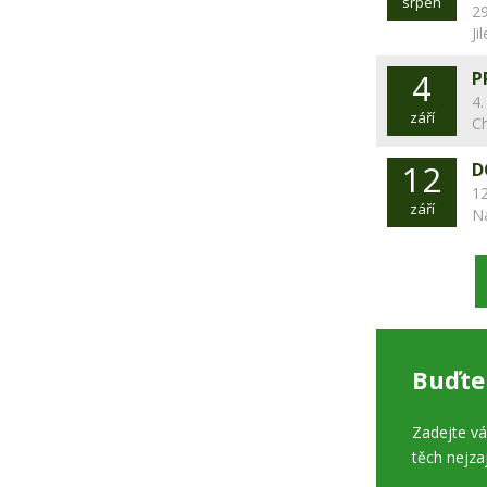
srpen
29
Ji
4
P
4.
září
C
12
D
12
září
N
Buďte
Zadejte v
těch nejza