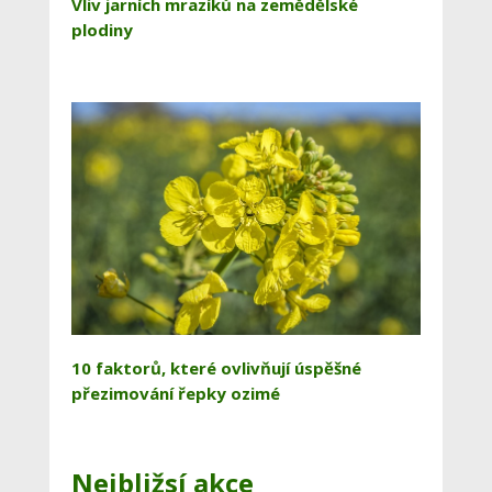
Vliv jarních mrazíků na zemědělské
plodiny
10 faktorů, které ovlivňují úspěšné
přezimování řepky ozimé
Nejbližsí akce