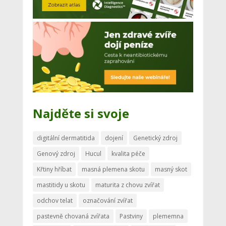
Najděte si svoje
digitální dermatitida
dojení
Genetický zdroj
Genový zdroj
Hucul
kvalita péče
Křtiny hříbat
masná plemena skotu
masný skot
mastitidy u skotu
maturita z chovu zvířat
odchov telat
označování zvířat
pastevně chovaná zvířata
Pastviny
plememna