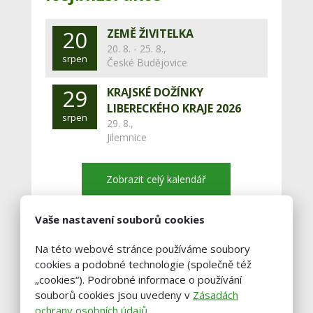
20
ZEMĚ ŽIVITELKA
20. 8. - 25. 8.,
srpen
České Budějovice
29
KRAJSKÉ DOŽÍNKY
LIBERECKÉHO KRAJE 2026
srpen
29. 8.,
Jilemnice
Zobrazit celý kalendář
Vaše nastavení souborů cookies
Buďte vždy v obraze!
Na této webové stránce používáme soubory
cookies a podobné technologie (společně též
Zadejte váš email a my vám občas
„cookies“). Podrobné informace o používání
pošleme výběr těch nejzajímavější
souborů cookies jsou uvedeny v
Zásadách
článků.
ochrany osobních údajů
.