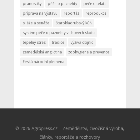
pranostiky
péče o paznehty
péče o telata
příprava na výstavu
reportáž
reprodukce
siláže a senáže
Starokladrubský kůň
systém péče o paznehty v chovech skotu
tepelný stres
tradice
výživa dojnic
zemědělská angličtina
zoohygiena a prevence
česká národní plemena
© 2026 Agropress.cz – Zemědělství, živočišná výroba,
články, reportáže a rozhovory