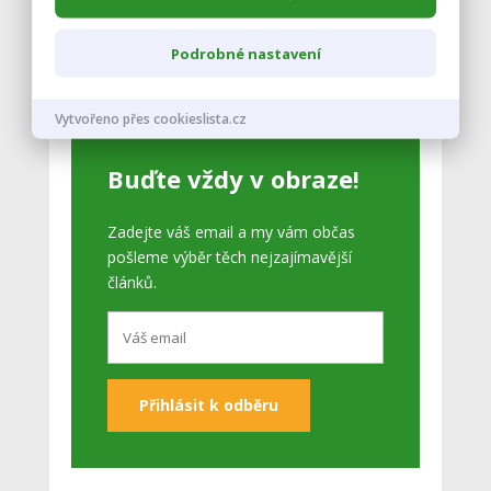
Jilemnice
Podrobné nastavení
Zobrazit celý kalendář
Vytvořeno přes cookieslista.cz
Buďte vždy v obraze!
Zadejte váš email a my vám občas
pošleme výběr těch nejzajímavější
článků.