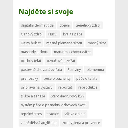
Najděte si svoje
digitální dermatitida
dojení
Genetický zdroj
Genový zdroj
Hucul
kvalita péče
Křtiny hříbat
masná plemena skotu
masný skot
mastitidy u skotu
maturita z chovu zvířat
odchov telat
označování zvířat
pastevně chovaná zvířata
Pastviny
plememna
pranostiky
péče o paznehty
péče o telata
příprava na výstavu
reportáž
reprodukce
siláže a senáže
Starokladrubský kůň
systém péče o paznehty v chovech skotu
tepelný stres
tradice
výživa dojnic
zemědělská angličtina
zoohygiena a prevence