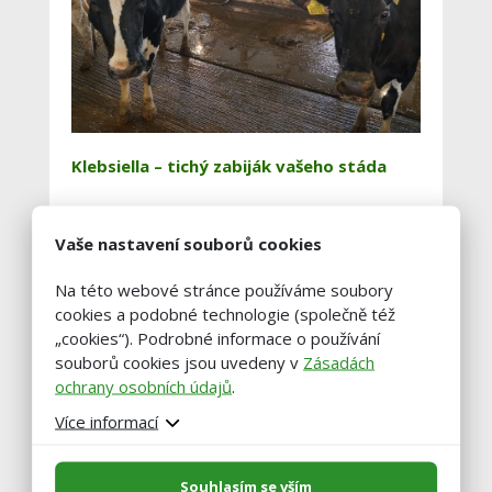
Klebsiella – tichý zabiják vašeho stáda
Vaše nastavení souborů cookies
Nejbližsí akce
Na této webové stránce používáme soubory
cookies a podobné technologie (společně též
„cookies“). Podrobné informace o používání
20
ZEMĚ ŽIVITELKA
souborů cookies jsou uvedeny v
Zásadách
20. 8. - 25. 8.,
srpen
ochrany osobních údajů
.
České Budějovice
Více informací
29
KRAJSKÉ DOŽÍNKY
LIBERECKÉHO KRAJE 2026
srpen
29. 8.,
Souhlasím se vším