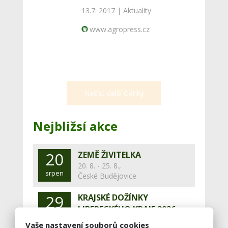
13.7. 2017 |
Aktuality
www.agropress.cz
Načíst další články
Nejbližsí akce
20
ZEMĚ ŽIVITELKA
20. 8. - 25. 8.,
srpen
České Budějovice
29
KRAJSKÉ DOŽÍNKY
LIBERECKÉHO KRAJE 2026
srpen
29. 8.,
Vaše nastavení souborů cookies