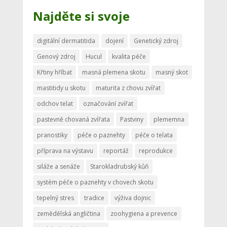
Najděte si svoje
digitální dermatitida
dojení
Genetický zdroj
Genový zdroj
Hucul
kvalita péče
Křtiny hříbat
masná plemena skotu
masný skot
mastitidy u skotu
maturita z chovu zvířat
odchov telat
označování zvířat
pastevně chovaná zvířata
Pastviny
plememna
pranostiky
péče o paznehty
péče o telata
příprava na výstavu
reportáž
reprodukce
siláže a senáže
Starokladrubský kůň
systém péče o paznehty v chovech skotu
tepelný stres
tradice
výživa dojnic
zemědělská angličtina
zoohygiena a prevence