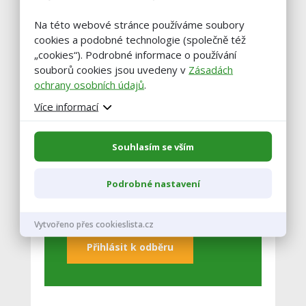
Jilemnice
Na této webové stránce používáme soubory
cookies a podobné technologie (společně též
Zobrazit celý kalendář
„cookies“). Podrobné informace o používání
souborů cookies jsou uvedeny v
Zásadách
ochrany osobních údajů
.
Buďte vždy v obraze!
Více informací
Zadejte váš email a my vám občas
Souhlasím se vším
pošleme výběr těch nejzajímavější
článků.
Podrobné nastavení
Vytvořeno přes cookieslista.cz