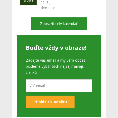
srpen
29. 8.,
Jilemnice
Zobrazit celý kalendář
Buďte vždy v obraze!
Zadejte váš email a my vám občas
pošleme výběr těch nejzajímavější
článků.