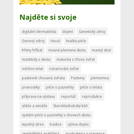
Najděte si svoje
digitální dermatitida
dojení
Genetický zdroj
Genový zdroj
Hucul
kvalita péče
Křtiny hříbat
masná plemena skotu
masný skot
mastitidy u skotu
maturita z chovu zvířat
odchov telat
označování zvířat
pastevně chovaná zvířata
Pastviny
plememna
pranostiky
péče o paznehty
péče o telata
příprava na výstavu
reportáž
reprodukce
siláže a senáže
Starokladrubský kůň
systém péče o paznehty v chovech skotu
tepelný stres
tradice
výživa dojnic
zemědělská angličtina
zoohygiena a prevence