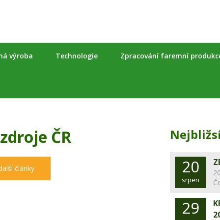
nná výroba
Technologie
Zpracování faremní produkc
zdroje ČR
Nejbližs
20
Z
další články
20
srpen
Č
29
K
2