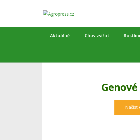
Aktuálně
Chov zvířat
Rostli
Genové 
Načíst 