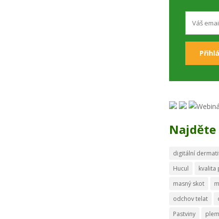
Najděte 
digitální dermati
Hucul
kvalita
masný skot
m
odchov telat
Pastviny
ple