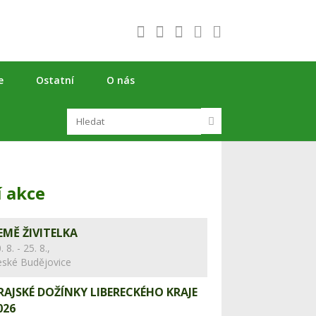
e
Ostatní
O nás
í akce
EMĚ ŽIVITELKA
. 8. - 25. 8.,
eské Budějovice
RAJSKÉ DOŽÍNKY LIBERECKÉHO KRAJE
026