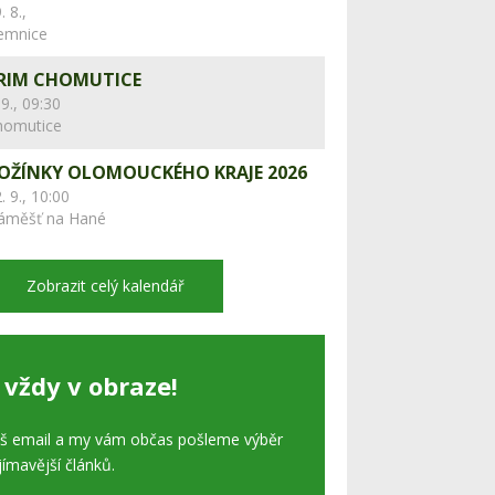
. 8.,
lemnice
RIM CHOMUTICE
 9., 09:30
homutice
OŽÍNKY OLOMOUCKÉHO KRAJE 2026
. 9., 10:00
áměšť na Hané
Zobrazit celý kalendář
 vždy v obraze!
áš email a my vám občas pošleme výběr
jímavější článků.