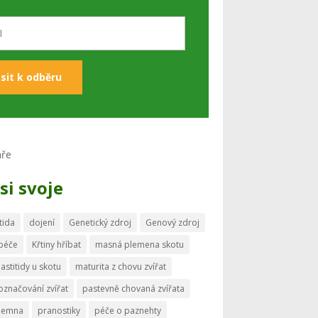
si svoje
tida
dojení
Genetický zdroj
Genový zdroj
 péče
Křtiny hříbat
masná plemena skotu
astitidy u skotu
maturita z chovu zvířat
označování zvířat
pastevně chovaná zvířata
memna
pranostiky
péče o paznehty