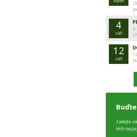
srpen
29
Ji
4
P
4.
září
C
12
D
12
září
N
Buďte
Zadejte v
těch nejza