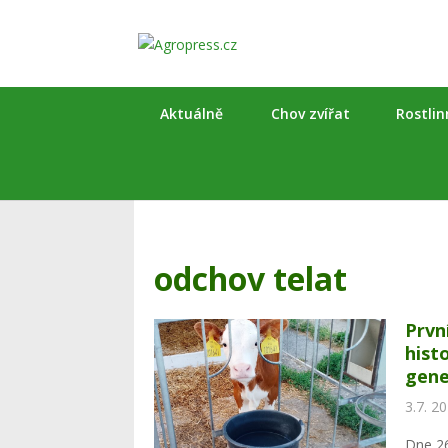
Aktuálně
Chov zvířat
Rostli
odchov telat
Prvn
hist
gene
3.7. 2
Dne 2