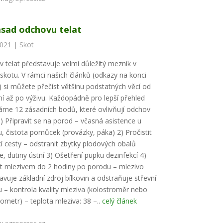
ásad odchovu telat
2021 |
Skot
 telat představuje velmi důležitý mezník v
skotu. V rámci našich článků (odkazy na konci
) si můžete přečíst většinu podstatných věcí od
ní až po výživu. Každopádně pro lepší přehled
áme 12 zásadních bodů, které ovlivňují odchov
 1) Připravit se na porod – včasná asistence u
, čistota pomůcek (provázky, páka) 2) Pročistit
í cesty – odstranit zbytky plodových obalů
e, dutiny ústní 3) Ošetření pupku dezinfekcí 4)
t mlezivem do 2 hodiny po porodu – mlezivo
avuje základní zdroj bílkovin a odstraňuje střevní
 – kontrola kvality mleziva (kolostroměr nebo
tometr) – teplota mleziva: 38 –..
celý článek