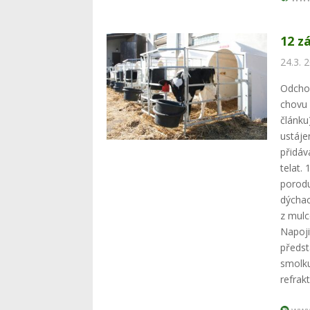
12 z
24.3. 
Odchov
chovu 
článku
ustáje
přidáv
telat.
porodu
dýchac
z mulc
Napoji
předst
smolku
refrak