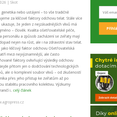
2026 |
Skot
, genetika nebo ustájení – to vše tradičně
jeme za klíčové faktory odchovu telat. Stále více
e ukazuje, že jeden z nejzásadnějších vlivů má
 jméno – člověk. Kvalita ošetřovatelské péče,
ita personálu a způsob zacházení se zvířaty mají
dopad nejen na růst, ale i na zdravotní stav telat.
 jako klíčový faktor odchovu Ošetřovatelská
atří mezi nejvýznamnější, ale často
ované faktory ovlivňující výsledky odchovu
 Nejde přitom jen o dodržování technologických
ů, ale o komplexní soubor vlivů – od zkušeností
níka přes jeho přístup ke zvířatům až po
ou stabilitu pracovního kolektivu. Výzkumy
aničí i..
celý článek
.agropress.cz