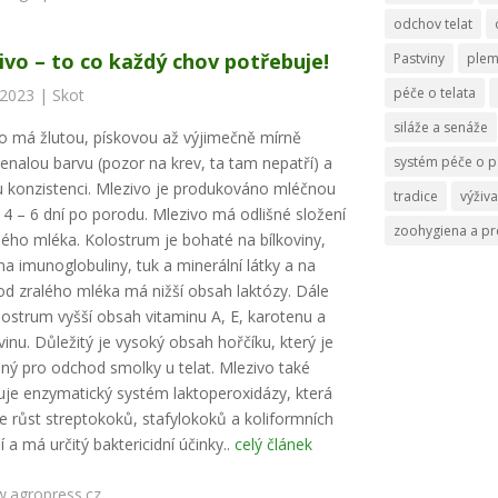
odchov telat
ivo – to co každý chov potřebuje!
Pastviny
ple
péče o telata
 2023 |
Skot
siláže a senáže
o má žlutou, pískovou až výjimečně mírně
enalou barvu (pozor na krev, ta tam nepatří) a
systém péče o p
 konzistenci. Mlezivo je produkováno mléčnou
tradice
výživa
 4 – 6 dní po porodu. Mlezivo má odlišné složení
zoohygiena a p
lého mléka. Kolostrum je bohaté na bílkoviny,
a imunoglobuliny, tuk a minerální látky a na
 od zralého mléka má nižší obsah laktózy. Dále
ostrum vyšší obsah vitaminu A, E, karotenu a
avinu. Důležitý je vysoký obsah hořčíku, který je
ný pro odchod smolky u telat. Mlezivo také
je enzymatický systém laktoperoxidázy, která
je růst streptokoků, stafylokoků a koliformních
í a má určitý baktericidní účinky..
celý článek
.agropress.cz