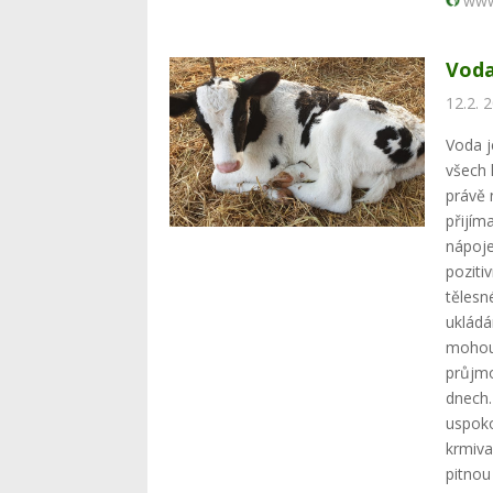
www
Voda
12.2. 
Voda j
všech 
právě 
přijím
nápoje
poziti
tělesn
ukládá
mohou
průjmo
dnech.
uspoko
krmiva
pitnou