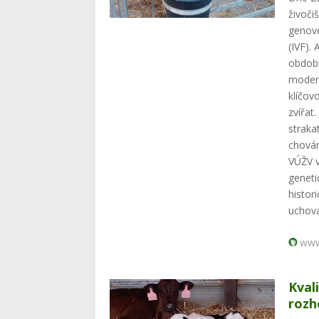
živoči
genové
(IVF).
období
moder
klíčov
zvířat
straka
chován
VÚŽV v
geneti
histor
uchova
www
Kval
rozh