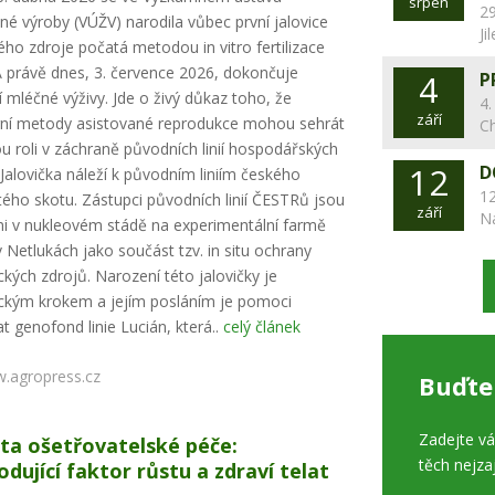
srpen
29
šné výroby (VÚŽV) narodila vůbec první jalovice
Ji
ho zdroje počatá metodou in vitro fertilizace
 A právě dnes, 3. července 2026, dokončuje
4
P
 mléčné výživy. Jde o živý důkaz toho, že
4.
září
ní metody asistované reprodukce mohou sehrát
C
ou roli v záchraně původních linií hospodářských
12
D
. Jalovička náleží k původním liniím českého
12
tého skotu. Zástupci původních linií ČESTRů jsou
září
N
i v nukleovém stádě na experimentální farmě
 Netlukách jako součást tzv. in situ ochrany
ckých zdrojů. Narození této jalovičky je
ickým krokem a jejím posláním je pomoci
t genofond linie Lucián, která..
celý článek
.agropress.cz
Buďte
Zadejte v
ita ošetřovatelské péče:
těch nejza
odující faktor růstu a zdraví telat