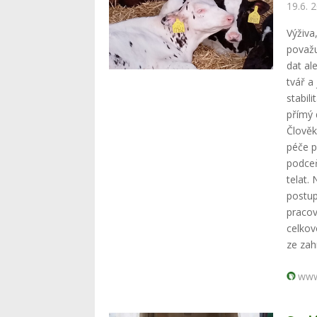
19.6. 
Výživa
považu
dat al
tvář a
stabil
přímý 
Člověk
péče p
podceň
telat.
postup
pracov
celkov
ze zahr
www