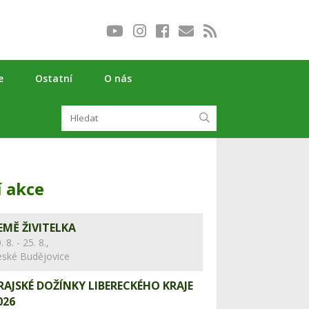
e
Ostatní
O nás
í akce
EMĚ ŽIVITELKA
. 8. - 25. 8.,
eské Budějovice
RAJSKÉ DOŽÍNKY LIBERECKÉHO KRAJE
026