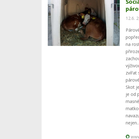
Soci
páro
12.6. 
Párové
popřed
na ros
přiroz
zachov
výživo
zvířat
párové
Skot j
je od 
masnéh
matkou
navazu
nejen.
www