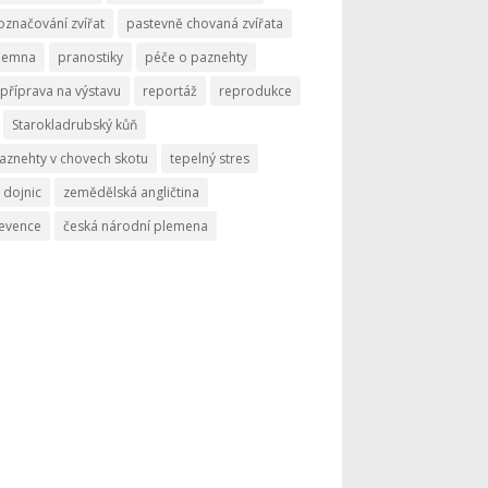
označování zvířat
pastevně chovaná zvířata
memna
pranostiky
péče o paznehty
příprava na výstavu
reportáž
reprodukce
Starokladrubský kůň
aznehty v chovech skotu
tepelný stres
 dojnic
zemědělská angličtina
revence
česká národní plemena