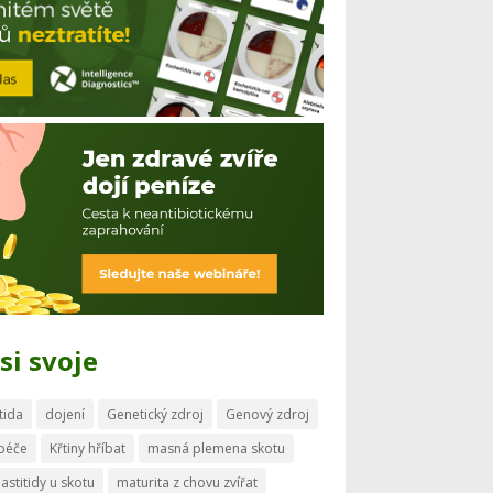
si svoje
tida
dojení
Genetický zdroj
Genový zdroj
 péče
Křtiny hříbat
masná plemena skotu
astitidy u skotu
maturita z chovu zvířat