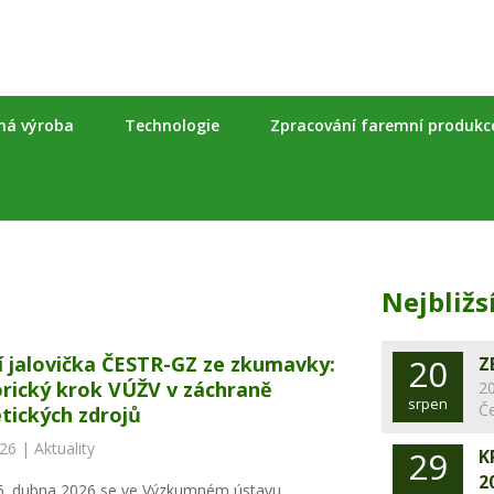
nná výroba
Technologie
Zpracování faremní produkc
Nejbližs
í jalovička ČESTR-GZ ze zkumavky:
20
Z
orický krok VÚŽV v záchraně
20
srpen
Č
tických zdrojů
026 |
Aktuality
29
K
2
6. dubna 2026 se ve Výzkumném ústavu