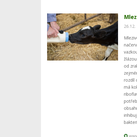
Mlez
26.12.
Mleziv
načerv
vazkou
žlázou
od zra
zejmén
rozdíl
má kol
ribofl
potřeb
obsahu
inhibu
bakteri
www