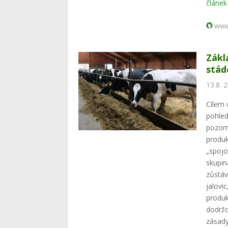
článek
www
Zákl
stád
13.8. 
Cílem 
pohled
pozorn
produk
„spojo
skupin
zůstáv
jalovi
produk
dodržo
zásady