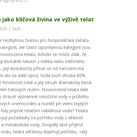
.agropress.cz
 jako klíčová živina ve výživě telat
2020 |
Skot
e nezbytnou živinou pro hospodářská zvířata
kategorií, ale často opomíjenou kategorií jsou
novorozená telata. Ačkoliv se může zdát, že
ají dostatek tekutin z mléka nebo mléčného
, její dostatečný přísun už od narození má
vní vliv na další vývoj. Voda tvoří zhruba 80%
é hmotnosti telat a její obsah dramaticky klesá
ním tukových rezerv. Novorozená telata dále
 ztrácet významné množství vody v průběhu
vých onemocnění a rovněž při velmi teplých
 Kdy poprvé telatům nabídnout vodu? Telata
jují požadavky na potřebu vody z vlhkosti
 a metabolické vody. Dospělý skot přijímá
 vodu, telata většinou doplňují potřebu..
celý