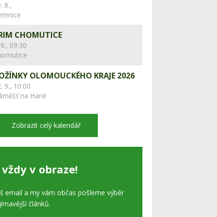
. 8.,
lemnice
RIM CHOMUTICE
 9., 09:30
homutice
OŽÍNKY OLOMOUCKÉHO KRAJE 2026
. 9., 10:00
áměšť na Hané
Zobrazit celý kalendář
 vždy v obraze!
áš email a my vám občas pošleme výběr
jímavější článků.