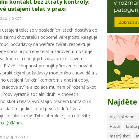
ální kontakt bez ztráty kontroly:
vé ustájení telat v praxi
2026 |
Skot
 ustájení telat se v posledních letech dostává do
í zájmu chovatelů i odborné veřejnosti. Reaguje
toucí požadavky na welfare zvířat, respektuje
ené sociální potřeby telat a zároveň umožňuje
at kontrolu nad jejich zdravotním stavem i
u. Právě schopnost propojit přirozené chování
 s praktickými požadavky moderního chovu dělá z
ho ustájení funkční kompromis dnešní doby.
e stádové zvíře a izolace mu není přirozená Skot
přírody výrazně sociální druh. V chovech
Najděte 
o skotu telata vyrůstají v těsném kontaktu s
 i dalšími jedinci a od prvních dnů života
jí sociální vazby. Tyto interakce jsou důležité
digitální dermati
.
celý článek
Hucul
kvalita
masný skot
m
.agropress.cz