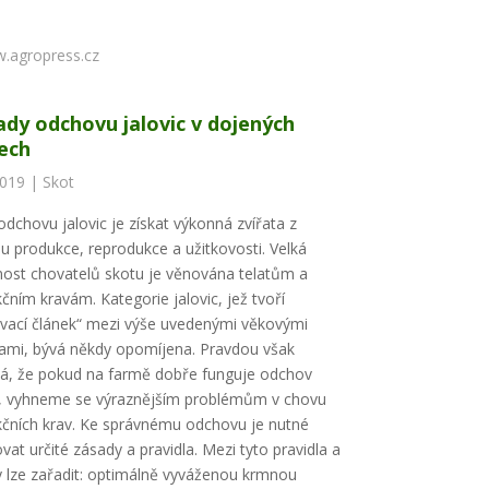
.agropress.cz
ady odchovu jalovic v dojených
ech
2019 |
Skot
odchovu jalovic je získat výkonná zvířata z
u produkce, reprodukce a užitkovosti. Velká
ost chovatelů skotu je věnována telatům a
čním kravám. Kategorie jalovic, jež tvoří
vací článek“ mezi výše uvedenými věkovými
ami, bývá někdy opomíjena. Pravdou však
á, že pokud na farmě dobře funguje odchov
c, vyhneme se výraznějším problémům v chovu
čních krav. Ke správnému odchovu je nutné
vat určité zásady a pravidla. Mezi tyto pravidla a
 lze zařadit: optimálně vyváženou krmnou