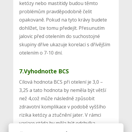
ketózy nebo mastitidy budou těmto
problémům pravděpodobně čelit
opakovaně. Pokud na tyto krávy budete
dohlížet, lze tomu předejít. Přesunutím
jalovic před otelením do suchostojné
skupiny dříve ukazuje korelaci s dřívějším
otelením o 7-10 dní.
7.Vyhodnoťte BCS
Cílová hodnota BCS při otelení je 3,0 –
3,25 a tato hodnota by neměla být větší
než 4,což může následně způsobit
zdravotní komplikace v podobě vyššího
rizika ketózy a ztučnění jater. V rámci
variace stáda by měla být odchylka
jednotlivých dojnic 0,5-1 jednotky BCS.