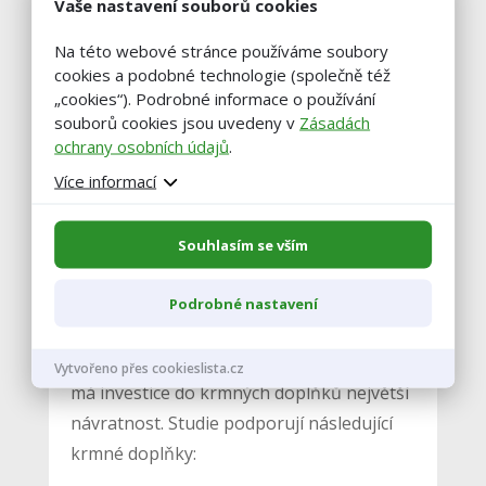
Vaše nastavení souborů cookies
Na této webové stránce používáme soubory
cookies a podobné technologie (společně též
„cookies“). Podrobné informace o používání
Tělesná kondice
souborů cookies jsou uvedeny v
Zásadách
skotu
ochrany osobních údajů
.
Více informací
Souhlasím se vším
Podrobné nastavení
8. Zařaďte krmné doplňky
Čerstvě otelené krávy jsou skupina, kde
Vytvořeno přes cookieslista.cz
má investice do krmných doplňků největší
návratnost. Studie podporují následující
krmné doplňky: