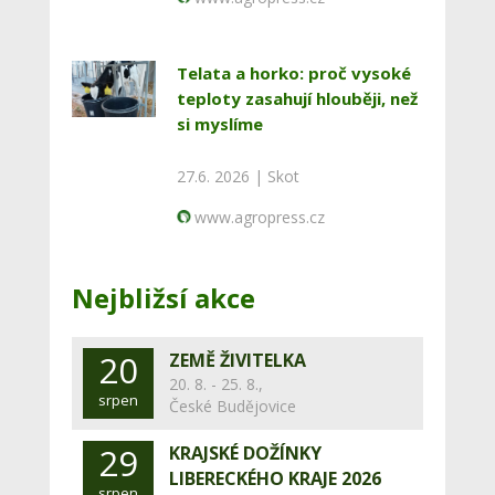
Telata a horko: proč vysoké
teploty zasahují hlouběji, než
si myslíme
27.6. 2026 |
Skot
www.agropress.cz
Nejbližsí akce
20
ZEMĚ ŽIVITELKA
20. 8. - 25. 8.,
srpen
České Budějovice
29
KRAJSKÉ DOŽÍNKY
LIBERECKÉHO KRAJE 2026
srpen