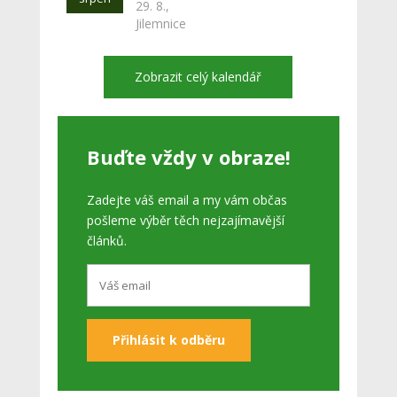
29. 8.,
Jilemnice
Zobrazit celý kalendář
Buďte vždy v obraze!
Zadejte váš email a my vám občas
pošleme výběr těch nejzajímavější
článků.