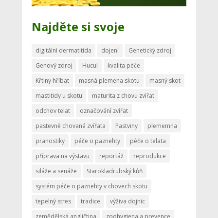
Najděte si svoje
digitální dermatitida
dojení
Genetický zdroj
Genový zdroj
Hucul
kvalita péče
Křtiny hříbat
masná plemena skotu
masný skot
mastitidy u skotu
maturita z chovu zvířat
odchov telat
označování zvířat
pastevně chovaná zvířata
Pastviny
plememna
pranostiky
péče o paznehty
péče o telata
příprava na výstavu
reportáž
reprodukce
siláže a senáže
Starokladrubský kůň
systém péče o paznehty v chovech skotu
tepelný stres
tradice
výživa dojnic
zemědělská angličtina
zoohygiena a prevence