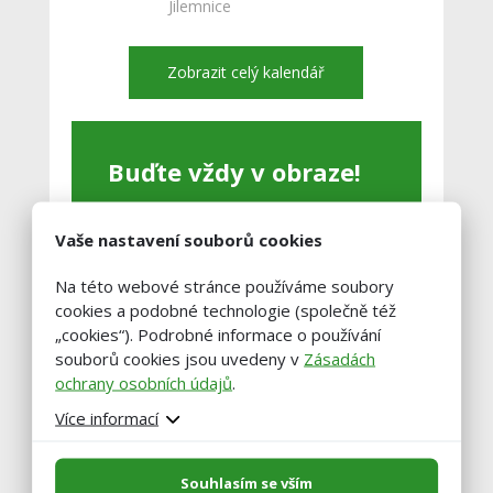
Jilemnice
Zobrazit celý kalendář
Buďte vždy v obraze!
Zadejte váš email a my vám občas
Vaše nastavení souborů cookies
pošleme výběr těch nejzajímavější
článků.
Na této webové stránce používáme soubory
cookies a podobné technologie (společně též
„cookies“). Podrobné informace o používání
souborů cookies jsou uvedeny v
Zásadách
ochrany osobních údajů
.
Více informací
Souhlasím se vším