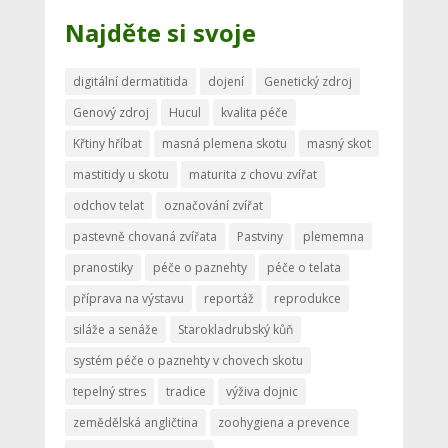
Najděte si svoje
digitální dermatitida
dojení
Genetický zdroj
Genový zdroj
Hucul
kvalita péče
Křtiny hříbat
masná plemena skotu
masný skot
mastitidy u skotu
maturita z chovu zvířat
odchov telat
označování zvířat
pastevně chovaná zvířata
Pastviny
plememna
pranostiky
péče o paznehty
péče o telata
příprava na výstavu
reportáž
reprodukce
siláže a senáže
Starokladrubský kůň
systém péče o paznehty v chovech skotu
tepelný stres
tradice
výživa dojnic
zemědělská angličtina
zoohygiena a prevence