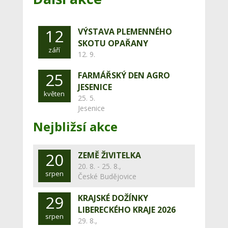
12
VÝSTAVA PLEMENNÉHO
SKOTU OPAŘANY
září
12. 9.
25
FARMÁŘSKÝ DEN AGRO
JESENICE
květen
25. 5.
Jesenice
Nejbližsí akce
20
ZEMĚ ŽIVITELKA
20. 8. - 25. 8.,
srpen
České Budějovice
29
KRAJSKÉ DOŽÍNKY
LIBERECKÉHO KRAJE 2026
srpen
29. 8.,