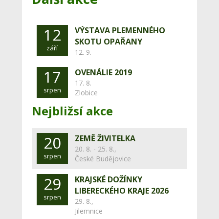
12
VÝSTAVA PLEMENNÉHO
SKOTU OPAŘANY
září
12. 9.
17
OVENÁLIE 2019
17. 8.
srpen
Zlobice
Nejbližsí akce
20
ZEMĚ ŽIVITELKA
20. 8. - 25. 8.,
srpen
České Budějovice
29
KRAJSKÉ DOŽÍNKY
LIBERECKÉHO KRAJE 2026
srpen
29. 8.,
Jilemnice