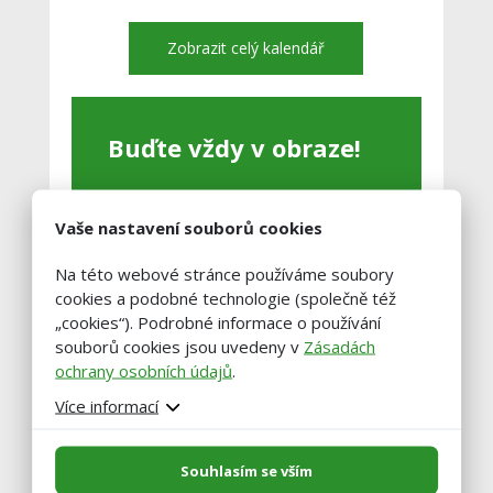
Zobrazit celý kalendář
Buďte vždy v obraze!
Zadejte váš email a my vám občas
pošleme výběr těch nejzajímavější
Vaše nastavení souborů cookies
článků.
Na této webové stránce používáme soubory
cookies a podobné technologie (společně též
„cookies“). Podrobné informace o používání
souborů cookies jsou uvedeny v
Zásadách
ochrany osobních údajů
.
Více informací
Souhlasím se vším