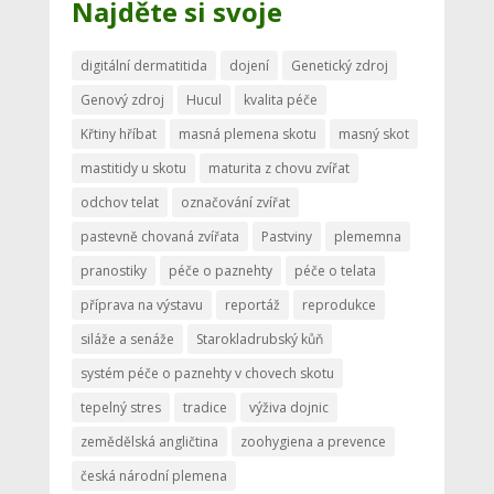
Najděte si svoje
digitální dermatitida
dojení
Genetický zdroj
Genový zdroj
Hucul
kvalita péče
Křtiny hříbat
masná plemena skotu
masný skot
mastitidy u skotu
maturita z chovu zvířat
odchov telat
označování zvířat
pastevně chovaná zvířata
Pastviny
plememna
pranostiky
péče o paznehty
péče o telata
příprava na výstavu
reportáž
reprodukce
siláže a senáže
Starokladrubský kůň
systém péče o paznehty v chovech skotu
tepelný stres
tradice
výživa dojnic
zemědělská angličtina
zoohygiena a prevence
česká národní plemena