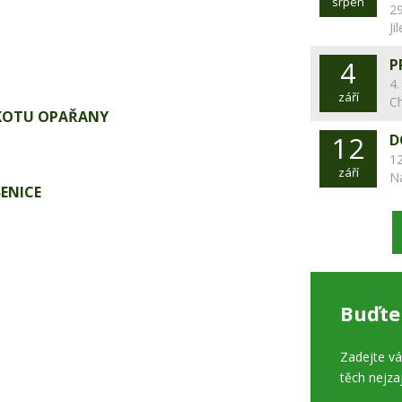
srpen
29
Ji
4
P
4.
září
C
KOTU OPAŘANY
12
D
12
září
N
ENICE
Buďte
Zadejte v
těch nejza