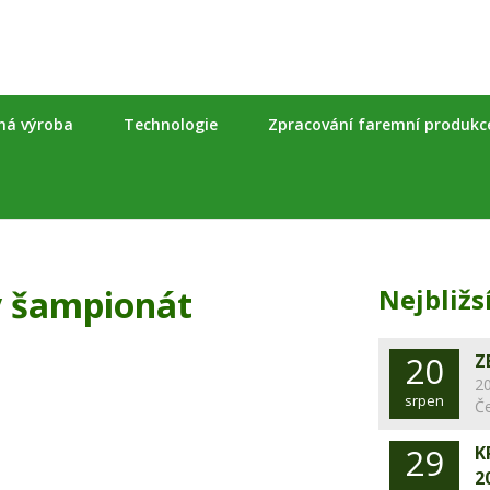
nná výroba
Technologie
Zpracování faremní produkc
ý šampionát
Nejbližs
20
Z
20
srpen
Č
29
K
2