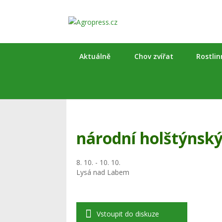
Aktuálně
Chov zvířat
Rostli
národní holštýnsk
8. 10. - 10. 10.
Lysá nad Labem
Vstoupit do diskuze