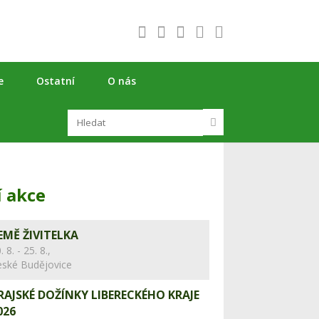
e
Ostatní
O nás
í akce
EMĚ ŽIVITELKA
. 8. - 25. 8.,
eské Budějovice
RAJSKÉ DOŽÍNKY LIBERECKÉHO KRAJE
026