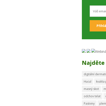
Najděte 
digitální dermati
Hucul
kvalita
masný skot
m
odchov telat
Pastviny
ple