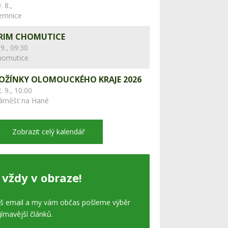
. 8.,
lemnice
RIM CHOMUTICE
 9., 09:30
homutice
OŽÍNKY OLOMOUCKÉHO KRAJE 2026
. 9., 10:00
áměšť na Hané
Zobrazit celý kalendář
 vždy v obraze!
áš email a my vám občas pošleme výběr
jímavější článků.