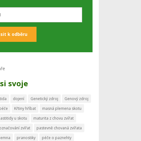
si svoje
tida
dojení
Genetický zdroj
Genový zdroj
 péče
Křtiny hříbat
masná plemena skotu
astitidy u skotu
maturita z chovu zvířat
označování zvířat
pastevně chovaná zvířata
memna
pranostiky
péče o paznehty