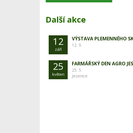
Další akce
12
VÝSTAVA PLEMENNÉHO S
12. 9.
září
25
FARMÁŘSKÝ DEN AGRO JES
25. 5.
květen
Jesenice