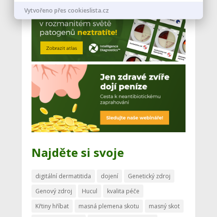
Vytvořeno přes cookieslista.cz
Najděte si svoje
digitální dermatitida
dojení
Genetický zdroj
Genový zdroj
Hucul
kvalita péče
Křtiny hříbat
masná plemena skotu
masný skot