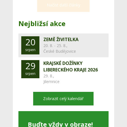
Načíst další články
Nejbližsí akce
20
ZEMĚ ŽIVITELKA
20. 8. - 25. 8.,
srpen
České Budějovice
29
KRAJSKÉ DOŽÍNKY
LIBERECKÉHO KRAJE 2026
srpen
29. 8.,
Jilemnice
Zobrazit celý kalendář
Buďte vždy v obraze!