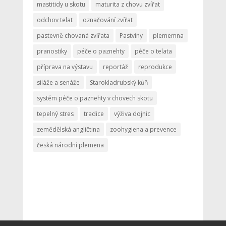
mastitidy u skotu
maturita z chovu zvířat
odchov telat
označování zvířat
pastevně chovaná zvířata
Pastviny
plememna
pranostiky
péče o paznehty
péče o telata
příprava na výstavu
reportáž
reprodukce
siláže a senáže
Starokladrubský kůň
systém péče o paznehty v chovech skotu
tepelný stres
tradice
výživa dojnic
zemědělská angličtina
zoohygiena a prevence
česká národní plemena