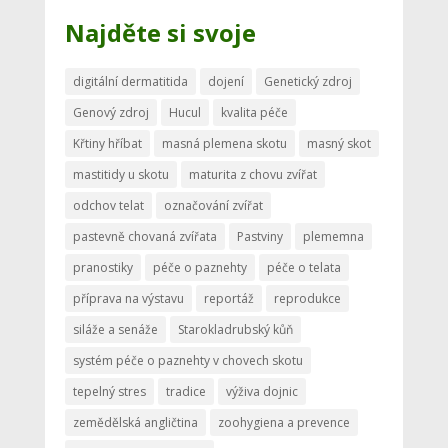
Najděte si svoje
digitální dermatitida
dojení
Genetický zdroj
Genový zdroj
Hucul
kvalita péče
Křtiny hříbat
masná plemena skotu
masný skot
mastitidy u skotu
maturita z chovu zvířat
odchov telat
označování zvířat
pastevně chovaná zvířata
Pastviny
plememna
pranostiky
péče o paznehty
péče o telata
příprava na výstavu
reportáž
reprodukce
siláže a senáže
Starokladrubský kůň
systém péče o paznehty v chovech skotu
tepelný stres
tradice
výživa dojnic
zemědělská angličtina
zoohygiena a prevence