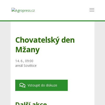
Chovatelský den
Mžany
14. 6., 09:00
areál Sovětice
Vstoupit do diskuze
Další akce