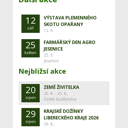
12
VÝSTAVA PLEMENNÉHO
SKOTU OPAŘANY
září
12. 9.
25
FARMÁŘSKÝ DEN AGRO
JESENICE
květen
25. 5.
Jesenice
Nejbližsí akce
20
ZEMĚ ŽIVITELKA
20. 8. - 25. 8.,
srpen
České Budějovice
29
KRAJSKÉ DOŽÍNKY
LIBERECKÉHO KRAJE 2026
srpen
29. 8.,