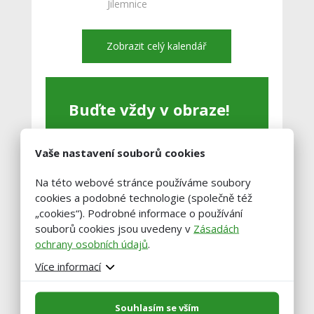
Jilemnice
Zobrazit celý kalendář
Buďte vždy v obraze!
Zadejte váš email a my vám občas
Vaše nastavení souborů cookies
pošleme výběr těch nejzajímavější
článků.
Na této webové stránce používáme soubory
cookies a podobné technologie (společně též
„cookies“). Podrobné informace o používání
souborů cookies jsou uvedeny v
Zásadách
ochrany osobních údajů
.
Více informací
Souhlasím se vším