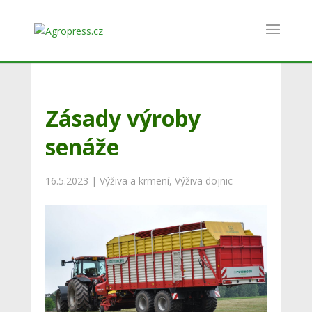
Zásady výroby
senáže
16.5.2023
|
Výživa a krmení
,
Výživa dojnic