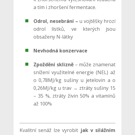
a tím i zhoršení fermentace.
Odrol, nesebrání –
u vojtěšky hrozí
odrol lístků, ve kterých jsou
obsaženy N-látky
Nevhodná konzervace
Zpoždění sklizně
– může znamenat
snížení využitelné energie (NEL) až
o 0,78MJ/kg sušiny u jetelovin a o
0,26MJ/kg u trav → ztráty sušiny 15
– 35 %, ztráty živin 50% a vitamínů
až 100%
Kvalitní senáž lze vyrobit
jak v silážním