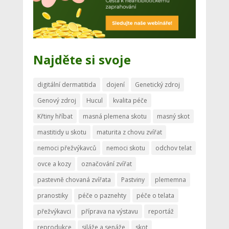
Najděte si svoje
digitální dermatitida
dojení
Genetický zdroj
Genový zdroj
Hucul
kvalita péče
Křtiny hříbat
masná plemena skotu
masný skot
mastitidy u skotu
maturita z chovu zvířat
nemoci přežvýkavců
nemoci skotu
odchov telat
ovce a kozy
označování zvířat
pastevně chovaná zvířata
Pastviny
plememna
pranostiky
péče o paznehty
péče o telata
přežvýkavci
příprava na výstavu
reportáž
reprodukce
siláže a senáže
skot