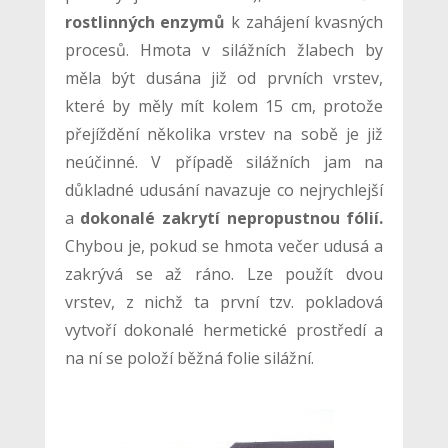
rostlinných enzymů
k zahájení kvasných
procesů. Hmota v silážních žlabech by
měla být dusána již od prvních vrstev,
které by měly mít kolem 15 cm, protože
přejíždění několika vrstev na sobě je již
neúčinné. V případě silážních jam na
důkladné udusání navazuje co nejrychlejší
a
dokonalé zakrytí nepropustnou fólií.
Chybou je, pokud se hmota večer udusá a
zakrývá se až ráno. Lze použít dvou
vrstev, z nichž ta první tzv. pokladová
vytvoří dokonalé hermetické prostředí a
na ní se položí běžná folie silážní.