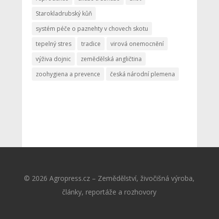
Starokladrubský kůň
systém péče o paznehty v chovech skotu
tepelný stres
tradice
virová onemocnění
výživa dojnic
zemědělská angličtina
zoohygiena a prevence
česká národní plemena
© 2026 Agropress.cz – Zemědělství, živočišná výroba,
články, reportáže a rozhovory