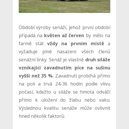
Období výroby senáží, jehož první období
připadá na
květen až červen
by mělo na
farmě stát
vždy na prvním místě
a
vyžaduje plné nasazení všech členů
senážní linky. Senáž je vlastně
druh siláže
vznikající zavadnutím píce na sušinu
vyšší než 35 %.
Zavadnutí probíhá přímo
na poli a trvá 24-36 hodin podle vlivu
počasí, kdežto u siláže se hmota odváží
přímo k uložení do žlabu nebo vaku.
Výslednou kvalitu senáže může ovlivnit
hned několik faktorů: