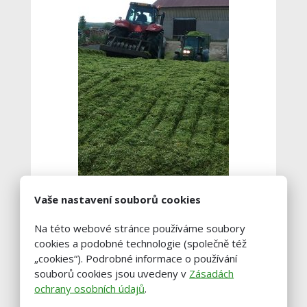
Vaše nastavení souborů cookies
Správné zakrytí jámy musí zajistit:
Na této webové stránce používáme soubory
cookies a podobné technologie (společně též
Především anaerobní prostředí
„cookies“). Podrobné informace o používání
souborů cookies jsou uvedeny v
Zásadách
ochrany osobních údajů
.
Ochrana proti mechanickému
poškození (vítr, ptáci, kroupy, déšť)