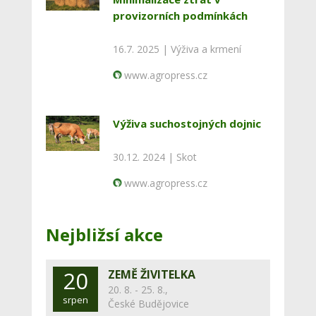
provizorních podmínkách
16.7. 2025 |
Výživa a krmení
www.agropress.cz
Výživa suchostojných dojnic
30.12. 2024 |
Skot
www.agropress.cz
Nejbližsí akce
20
ZEMĚ ŽIVITELKA
20. 8. - 25. 8.,
srpen
České Budějovice