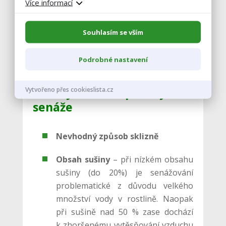
Více informací
Zatížení siláže – zemina,
Souhlasím se vším
pneumatiky, panely, gumové pásy
Podrobné nastavení
Příčiny ztrát při výrobě
Vytvořeno přes cookieslista.cz
senáže
Nevhodný způsob sklizně
Obsah sušiny
– při nízkém obsahu
sušiny (do 20%) je senážování
problematické z důvodu velkého
množství vody v rostlině. Naopak
při sušině nad 50 % zase dochází
k zhoršenému vytěsňování vzduchu