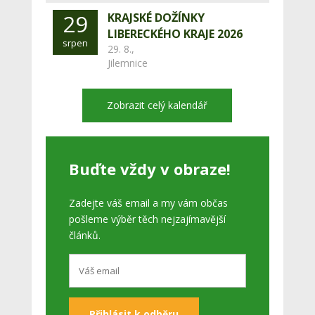
29
KRAJSKÉ DOŽÍNKY
LIBERECKÉHO KRAJE 2026
srpen
29. 8.,
Jilemnice
Zobrazit celý kalendář
Buďte vždy v obraze!
Zadejte váš email a my vám občas
pošleme výběr těch nejzajímavější
článků.