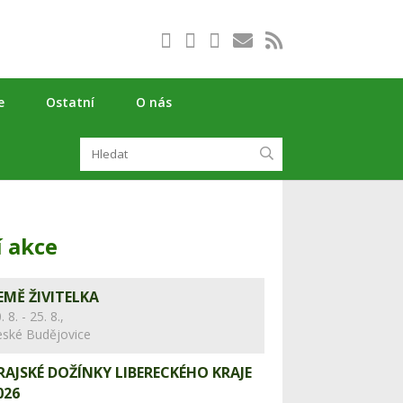
e
Ostatní
O nás
í akce
EMĚ ŽIVITELKA
. 8. - 25. 8.,
eské Budějovice
RAJSKÉ DOŽÍNKY LIBERECKÉHO KRAJE
026