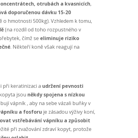
koncentrátech, otrubách a kvasnicích
,
ává doporučenou dávku 15-20
 o hmotnosti 500kg). Vzhledem k tomu,
dě
(na rozdíl od toho rozpustného v
 přebytek, čímž se
eliminuje riziko
pečné
. Někteří koně však reagují na
i při keratinizaci a
udržení pevnosti
 kopyta jsou
někdy spojena s nízkou
bují vápník , aby na sebe vázali buňky v
ápníku a fosforu
je zásadou výživy koní,
ovat vstřebávání vápníku a způsobit
ležité při zvažování zdraví kopyt, protože
ěnu oslabit
.