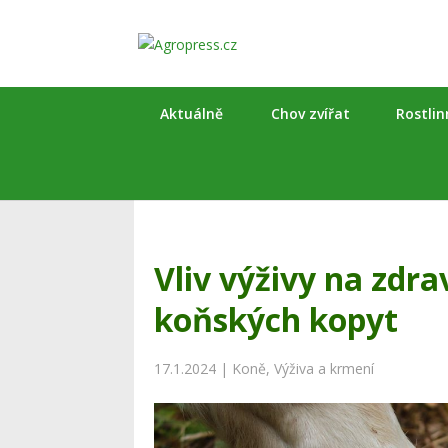
Aktuálně
Chov zvířat
Rostli
Vliv výživy na zdra
koňských kopyt
17.1.2024
|
Koně
,
Výživa a krmení