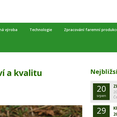
nná výroba
Technologie
Zpracování faremní produkc
ví a kvalitu
Nejbližs
20
Z
20
srpen
Č
29
K
2