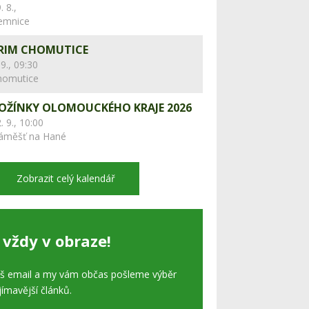
. 8.,
lemnice
RIM CHOMUTICE
 9., 09:30
homutice
OŽÍNKY OLOMOUCKÉHO KRAJE 2026
. 9., 10:00
áměšť na Hané
Zobrazit celý kalendář
 vždy v obraze!
áš email a my vám občas pošleme výběr
jímavější článků.