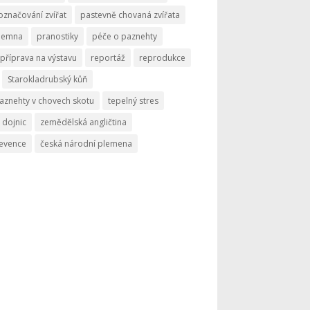
označování zvířat
pastevně chovaná zvířata
memna
pranostiky
péče o paznehty
příprava na výstavu
reportáž
reprodukce
Starokladrubský kůň
aznehty v chovech skotu
tepelný stres
 dojnic
zemědělská angličtina
revence
česká národní plemena