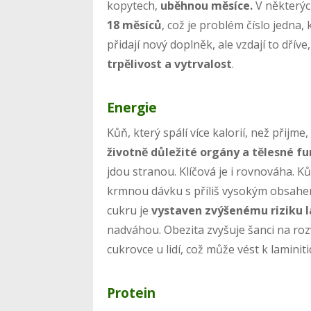
kopytech,
uběhnou měsíce.
V některýc
18 měsíců
, což je problém číslo jedna, 
přidají nový doplněk, ale vzdají to dříve
trpělivost a vytrvalost
.
Energie
Kůň, který spálí více kalorií, než přijme
životně důležité orgány a tělesné f
jdou stranou. Klíčová je i rovnováha. K
krmnou dávku s příliš vysokým obsahe
cukru je
vystaven zvýšenému riziku l
nadváhou. Obezita zvyšuje šanci na r
cukrovce u lidí, což může vést k laminiti
Protein