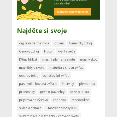
Najděte si svoje
digitální dermatitida
dojení
Genetický zdroj
Genový zdroj
Hucul
kvalita péče
Křtiny hříbat
masná plemena skotu
masný skot
mastitidy u skotu
maturita z chovu zvířat
odchov telat
označování zvířat
pastevně chovaná zvířata
Pastviny
plememna
pranostiky
péče o paznehty
péče o telata
příprava na výstavu
reportáž
reprodukce
siláže a senáže
Starokladrubský kůň
systém péče o paznehty v chovech skotu