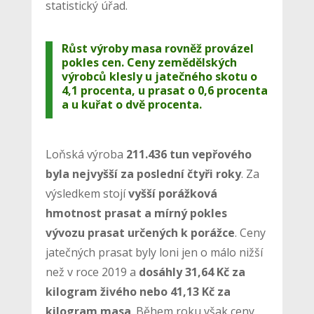
statistický úřad.
Růst výroby masa rovněž provázel
pokles cen. Ceny zemědělských
výrobců klesly u jatečného skotu o
4,1 procenta, u prasat o 0,6 procenta
a u kuřat o dvě procenta.
Loňská výroba
211.436 tun vepřového
byla nejvyšší za poslední čtyři roky
. Za
výsledkem stojí
vyšší porážková
hmotnost prasat a mírný pokles
vývozu prasat určených k porážce
. Ceny
jatečných prasat byly loni jen o málo nižší
než v roce 2019 a
dosáhly 31,64 Kč za
kilogram živého nebo 41,13 Kč za
kilogram masa
. Během roku však ceny