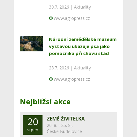
30.7. 2026 |
Aktuality
www.agropress.cz
Národní zemědělské muzeum
výstavou ukazuje psa jako
pomocníka při chovu stád
28.7. 2026 |
Aktuality
www.agropress.cz
Nejbližsí akce
20
ZEMĚ ŽIVITELKA
20. 8. - 25. 8.,
srpen
České Budějovice