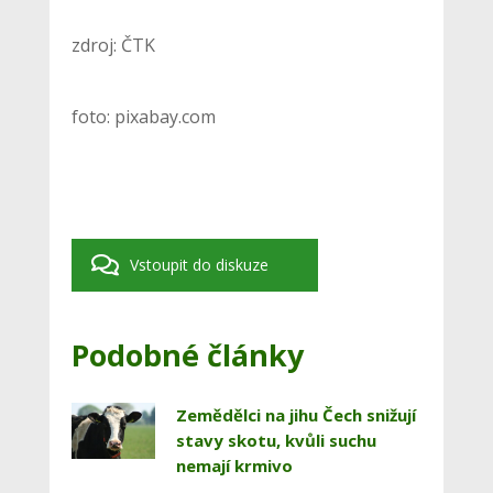
zdroj: ČTK
foto: pixabay.com
Vstoupit do diskuze
Podobné články
Zemědělci na jihu Čech snižují
stavy skotu, kvůli suchu
nemají krmivo