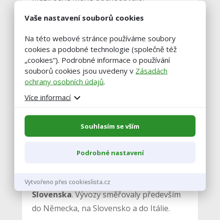
Vaše nastavení souborů cookies
Nákup mléka
od tuzemských producentů
Na této webové stránce používáme soubory
loni
činil
3,108 miliardy litrů, což bylo
cookies a podobné technologie (společně též
meziročně o 3,9 procenta více
. Nákup
„cookies“). Podrobné informace o používání
mlékáren od producentů a odbytových
souborů cookies jsou uvedeny v
Zásadách
ochrany osobních údajů
.
organizací z toho
činil 2,614 miliardy litrů
.
Více informací
Ceny zemědělských výrobců mléka
loni
klesly o 3,4 procenta na 8,56 koruny za
litr.
Dovoz i vývoz mléka se loni zvýšil.
Souhlasím se vším
Dovoz činil 278.600 tun mléka a mléčných
výrobků,
vývoz vyšplhal až na 1,135
Podrobné nastavení
milionu tun.
Mléko a mléčné výrobky se
dovážely nejvíce z Německa, Polska a
Vytvořeno přes cookieslista.cz
Slovenska
. Vývozy směřovaly především
do Německa, na Slovensko a do Itálie.