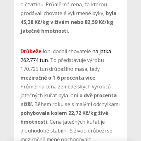
o čtvrtinu. Průměrná cena, za kterou
prodávali chovatelé vykrmené býky,
byla
45,38 Kč/kg v živém nebo 82,59 Kč/kg
jatečné hmotnosti.
Drůbeže
loni dodali chovatelé
na jatka
262.774 tun
. To představuje výrobu
170.725 tun drůbežího masa, tedy
meziročně o 1,6 procenta více
.
Průměrná cena zemědělských výrobců
jatečných kuřat byla loni
o dvě procenta
nižší.
Během roku se s malými odchylkami
pohybovala kolem 22,72 Kč/kg živé
hmotnosti.
Cena jatečných kuřat je
dlouhodobě stabilní. S živou drůbeží se
meziročně méně obchodovalo.