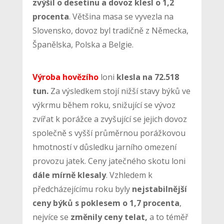
zvýšil o desetinu a dovoz klesl o 1,2
procenta
. Většina masa se vyvezla na
Slovensko, dovoz byl tradičně z Německa,
Španělska, Polska a Belgie.
Výroba hovězího
loni
klesla na 72.518
tun.
Za výsledkem stojí nižší stavy býků ve
výkrmu během roku, snižující se vývoz
zvířat k porážce a zvyšující se jejich dovoz
společně s vyšší průměrnou porážkovou
hmotností v důsledku jarního omezení
provozu jatek. Ceny jatečného skotu loni
dále mírně klesaly
. Vzhledem k
předcházejícímu roku byly
nejstabilnější
ceny býků s poklesem o 1,7 procenta
,
nejvíce se
změnily ceny telat,
a to téměř