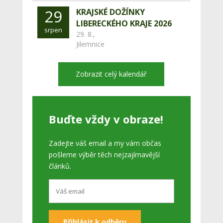
29
KRAJSKÉ DOŽÍNKY
LIBERECKÉHO KRAJE 2026
srpen
29. 8.,
Jilemnice
Zobrazit celý kalendář
Buďte vždy v obraze!
Zadejte váš email a my vám občas
pošleme výběr těch nejzajímavější
článků.