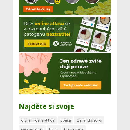
Najděte si svoje
digitální dermatitida
dojení
Genetický zdroj
Genový zdroj
Hucul
kvalita péče