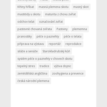
Křtiny hříbat
masná plemena skotu
masný skot
mastitidy u skotu
maturita z chovu zvířat
odchov telat
označování zvířat
pastevně chovaná zvířata
Pastviny
plememna
pranostiky
péče o paznehty
péče o telata
příprava na výstavu
reportáž
reprodukce
siláže a senáže
Starokladrubský kůň
systém péče o paznehty v chovech skotu
tepelný stres
tradice
výživa dojnic
zemědělská angličtina
zoohygiena a prevence
česká národní plemena