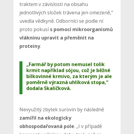
traktem v závislosti na obsahu
jednotlivých složek trávena jen omezeně,“
uvedla vědkyně. Odborníci se podle ní
proto pokusí
s pomocí mikroorganismů
vlákninu upravit a přeměnit na
proteiny
.
„Farmář by potom nemusel tolik
krmit například sójou, což je běžné
bílkovinné krmivo, za kterým je ale
poměrně výrazná uhlíková stopa,“
dodala Skaličková.
Nevyužitý zbytek surovin by následně
zamířil na ekologicky
obhospodařovaná pole
. „I v případě