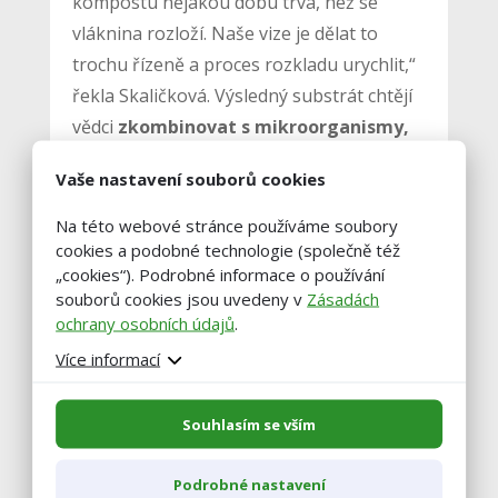
kompostu nějakou dobu trvá, než se
vláknina rozloží. Naše vize je dělat to
trochu řízeně a proces rozkladu urychlit,“
řekla Skaličková. Výsledný substrát chtějí
vědci
zkombinovat s mikroorganismy,
které zlepšují kořenový systém i
Vaše nastavení souborů cookies
celkový stav pěstovaných rostlin, a
tímto způsobem navracet do půdy
Na této webové stránce používáme soubory
cookies a podobné technologie (společně též
živiny a zlepšovat výnosnost plodin.
„cookies“). Podrobné informace o používání
souborů cookies jsou uvedeny v
Zásadách
zdroj: ČTK
ochrany osobních údajů
.
Více informací
foto: pixabay.com
Souhlasím se vším
Podrobné nastavení