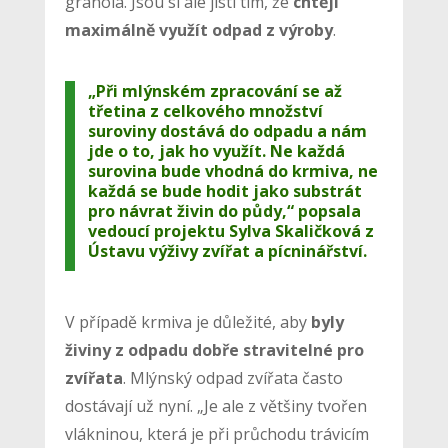
granola. Jsou si ale jistí tím, že
chtějí
maximálně využít odpad z výroby
.
„Při mlýnském zpracování se až
třetina z celkového množství
suroviny dostává do odpadu a nám
jde o to, jak ho využít. Ne každá
surovina bude vhodná do krmiva, ne
každá se bude hodit jako substrát
pro návrat živin do půdy,“ popsala
vedoucí projektu Sylva Skaličková z
Ústavu výživy zvířat a pícninářství.
V případě krmiva je důležité, aby
byly
živiny z odpadu dobře stravitelné pro
zvířata
. Mlýnský odpad zvířata často
dostávají už nyní. „Je ale z většiny tvořen
vlákninou, která je při průchodu trávicím