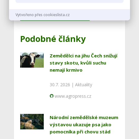
Vstoupit do diskuze
Vytvořeno přes cookieslista.cz
Podobné články
Zemědělci na jihu Čech snižují
stavy skotu, kvůli suchu
nemají krmivo
30.7. 2026 |
Aktuality
www.agropress.cz
Národní zemědělské muzeum
výstavou ukazuje psa jako
pomocníka při chovu stád