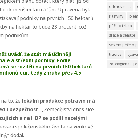
ategickém plánu dotací, který platí již od
odchov telat
dotací k menším farmářům. Upravena byla
Pastviny
ple
 získávají podniky na prvních 150 hektarů
péče o telata
atby na hektar to bude 23 procent, což
ím podnikům.
siláže a senáže
systém péče o p
ěž uvádí, že stát má účinněji
tradice
výživa
alé a střední podniky. Podle
zoohygiena a p
erá se rozdělí na prvních 150 hektarů
 milionů eur, tedy zhruba přes 4,5
na to, že
lokální produkce potravin má
ledu bezpečnosti
. „Zemědělství dnes sice
jících a na HDP se podílí necelými
ormování společenského života na venkově
ný,“ dodal.