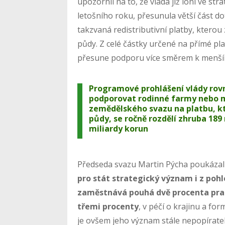
upozornil na to, že vláda již loni ve str
letošního roku, přesunula větší část 
takzvaná redistributivní platby, kterou
půdy. Z celé částky určené na přímé pl
přesune podporu více směrem k menš
Programové prohlášení vlády rovn
podporovat rodinné farmy nebo m
zemědělského svazu na platbu, kt
půdy, se ročně rozdělí zhruba 189
miliardy korun
Předseda svazu Martin Pýcha poukázal 
pro stát strategický význam i z poh
zaměstnává pouhá dvě procenta pracu
třemi procenty
, v péčí o krajinu a f
je ovšem jeho význam stále nepopíratel