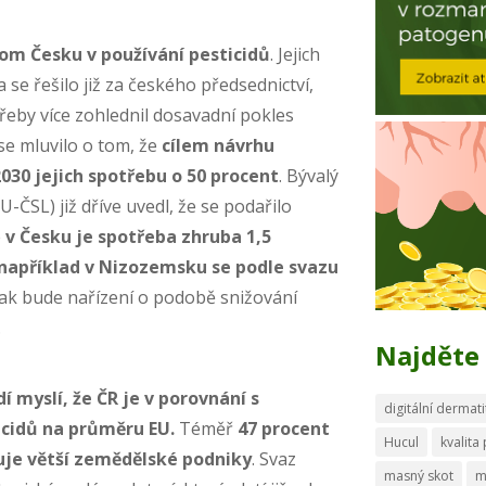
tom Česku v používání pesticidů
. Jejich
se řešilo již za českého předsednictví,
třeby více zohlednil dosavadní pokles
se mluvilo o tom, že
cílem návrhu
030 jejich spotřebu o 50 procent
. Bývalý
ČSL) již dříve uvedl, že se podařilo
e
v Česku je spotřeba zhruba 1,5
 například v Nizozemsku se podle svazu
 Jak bude nařízení o podobě snižování
.
Najděte 
dí myslí, že ČR je v porovnání s
digitální dermati
icidů na průměru EU.
Téměř
47 procent
Hucul
kvalita
ruje větší zemědělské podniky
. Svaz
masný skot
m