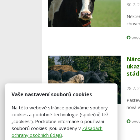
30.7. 
Někteř
chovec
www
Náro
ukaz
stád
28.7. 
Vaše nastavení souborů cookies
Paste
nová v
Na této webové stránce používáme soubory
cookies a podobné technologie (společně též
„cookies“). Podrobné informace o používání
www
souborů cookies jsou uvedeny v
Zásadách
ochrany osobních údajů
.