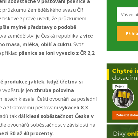
není soběstačné v pěstování pšenice a
 z průzkumu Zemědělského svazu ČR
 v tiskové zprávě uvedl, že průzkumem
spíše mylné představy o podobě
tva zemědělství
je Česká republika z
více
ho masa, mléka, obilí a cukru
. Svaz
Například
pšenice se loni vyvezlo z ČR 2,2
ě produkce jablek, když třetina si
e vypěstuje jen
zhruba polovina
letech klesala. Čeští ovocnáři za poslední
e a ztrátovému pěstování
vykáceli 8,3
adů tak dál
klesá soběstačnost Česka v
odle ovocnářů soběstačnost v závislosti na
ezi 30 až 40 procenty.