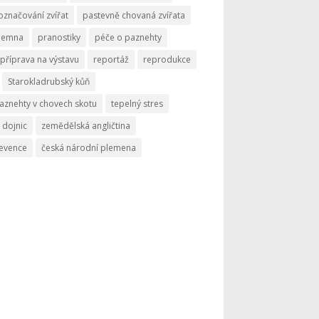
označování zvířat
pastevně chovaná zvířata
memna
pranostiky
péče o paznehty
příprava na výstavu
reportáž
reprodukce
Starokladrubský kůň
aznehty v chovech skotu
tepelný stres
 dojnic
zemědělská angličtina
revence
česká národní plemena