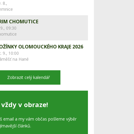
. 8.,
lemnice
RIM CHOMUTICE
 9., 09:30
homutice
OŽÍNKY OLOMOUCKÉHO KRAJE 2026
. 9., 10:00
áměšť na Hané
Zobrazit celý kalendář
 vždy v obraze!
áš email a my vám občas pošleme výběr
jímavější článků.