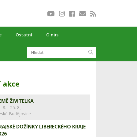
e
Ostatní
O nás
í akce
EMĚ ŽIVITELKA
. 8. - 25. 8.,
eské Budějovice
RAJSKÉ DOŽÍNKY LIBERECKÉHO KRAJE
026