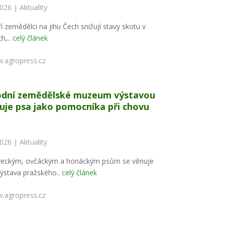
2026 |
Aktuality
í zemědělci na jihu Čech snižují stavy skotu v
h,..
celý článek
.agropress.cz
dní zemědělské muzeum výstavou
uje psa jako pomocníka při chovu
2026 |
Aktuality
veckým, ovčáckým a honáckým psům se věnuje
ýstava pražského..
celý článek
.agropress.cz