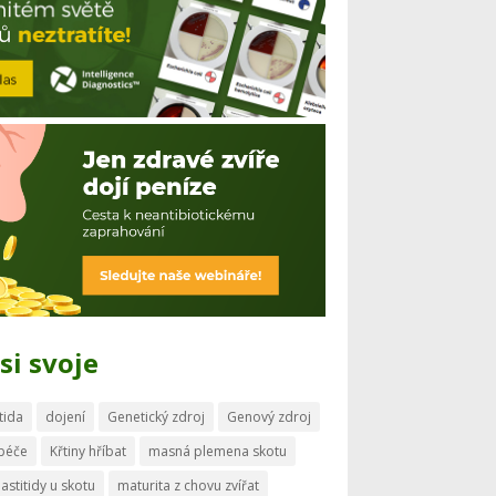
si svoje
tida
dojení
Genetický zdroj
Genový zdroj
 péče
Křtiny hříbat
masná plemena skotu
astitidy u skotu
maturita z chovu zvířat