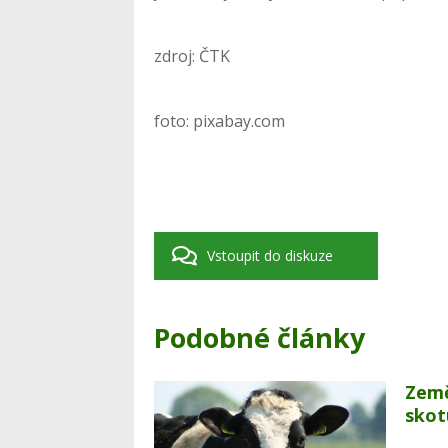
zdroj: ČTK
foto: pixabay.com
Vstoupit do diskuze
Podobné články
Země
skot