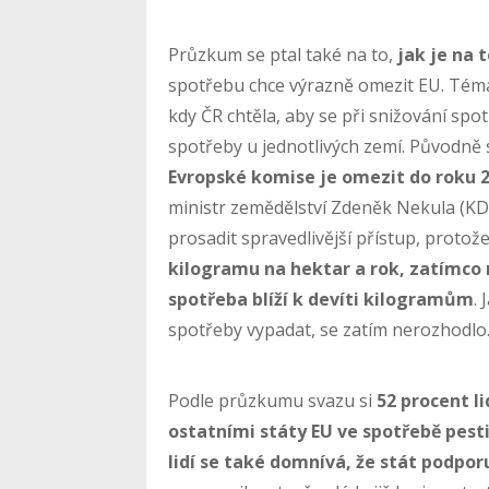
Průzkum se ptal také na to,
jak je na 
spotřebu chce výrazně omezit EU. Téma 
kdy ČR chtěla, aby se při snižování spo
spotřeby u jednotlivých zemí. Původně 
Evropské komise je omezit do roku 2
ministr zemědělství Zdeněk Nekula (KDU-
prosadit spravedlivější přístup, protož
kilogramu na hektar a rok, zatímco
spotřeba blíží k devíti kilogramům
.
spotřeby vypadat, se zatím nerozhodlo
Podle průzkumu svazu si
52 procent li
ostatními státy EU ve spotřebě pest
lidí se také domnívá, že stát podpo