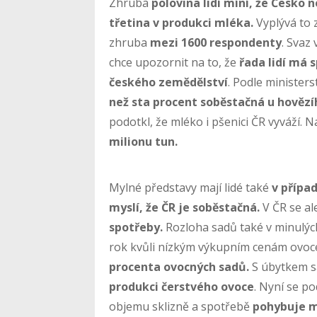
Zhruba
polovina lidí míní, že Česko 
třetina v produkci mléka.
Vyplývá to
zhruba
mezi 1600 respondenty
. Svaz
chce upozornit na to, že
řada lidí má 
českého zemědělství
. Podle
ministers
než sta procent soběstačná u hovězí
podotkl, že mléko i pšenici ČR vyváží. 
milionu tun.
Mylné představy mají lidé také
v případ
myslí, že ČR je soběstačná.
V ČR se al
spotřeby.
Rozloha sadů také v minulých 
rok kvůli nízkým výkupním cenám ovoc
procenta ovocných sadů.
S úbytkem s
produkci čerstvého ovoce
. Nyní se p
objemu sklizně a spotřebě
pohybuje m