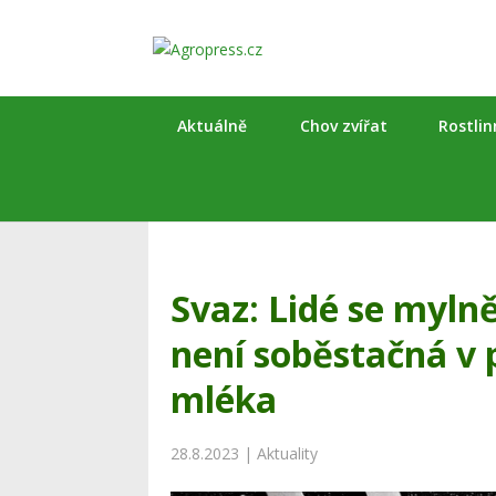
Aktuálně
Chov zvířat
Rostli
Svaz: Lidé se myln
není soběstačná v 
mléka
28.8.2023
|
Aktuality