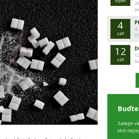
srpen
29
Ji
4
P
4.
září
C
12
D
12
září
N
Buďte
Zadejte v
těch nejza