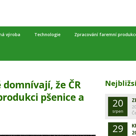
nná výroba
Technologie
Zpracování faremní produkc
ě domnívají, že ČR
Nejbližs
produkci pšenice a
20
Z
20
srpen
Č
29
K
2