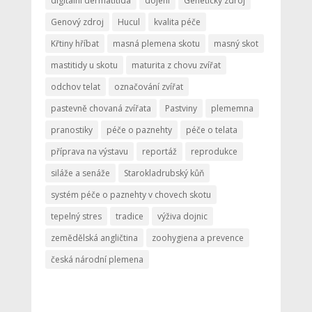
digitální dermatitida
dojení
Genetický zdroj
Genový zdroj
Hucul
kvalita péče
Křtiny hříbat
masná plemena skotu
masný skot
mastitidy u skotu
maturita z chovu zvířat
odchov telat
označování zvířat
pastevně chovaná zvířata
Pastviny
plememna
pranostiky
péče o paznehty
péče o telata
příprava na výstavu
reportáž
reprodukce
siláže a senáže
Starokladrubský kůň
systém péče o paznehty v chovech skotu
tepelný stres
tradice
výživa dojnic
zemědělská angličtina
zoohygiena a prevence
česká národní plemena