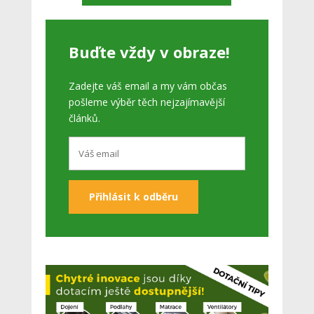
Buďte vždy v obraze!
Zadejte váš email a my vám občas
pošleme výběr těch nejzajímavější
článků.