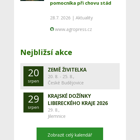
pomocníka při chovu stád
28.7. 2026 |
Aktuality
www.agropress.cz
Nejbližsí akce
20
ZEMĚ ŽIVITELKA
20. 8. - 25. 8.,
srpen
České Budějovice
29
KRAJSKÉ DOŽÍNKY
LIBERECKÉHO KRAJE 2026
srpen
29. 8.,
Jilemnice
Zobrazit celý kalendář