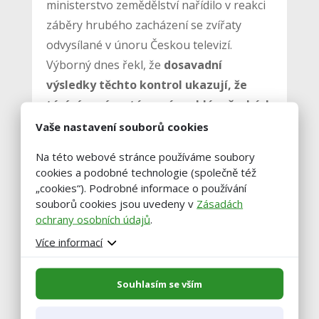
ministerstvo zemědělství nařídilo v reakci
záběry hrubého zacházení se zvířaty
odvysílané v únoru Českou televizí.
Výborný dnes řekl, že
dosavadní
výsledky těchto kontrol ukazují, že
týrání není systémový problém českých
chovatelů, považuje ho za selhání
Vaše nastavení souborů cookies
jednotlivců
. Zdůraznil přitom, že
Na této webové stránce používáme soubory
odhalení takového jednání je třeba vždy
cookies a podobné technologie (společně též
hned hlásit příslušným orgánům.
„cookies“). Podrobné informace o používání
souborů cookies jsou uvedeny v
Zásadách
ochrany osobních údajů
.
zdroj: ČTK
Více informací
foto: pexels.com
Souhlasím se vším