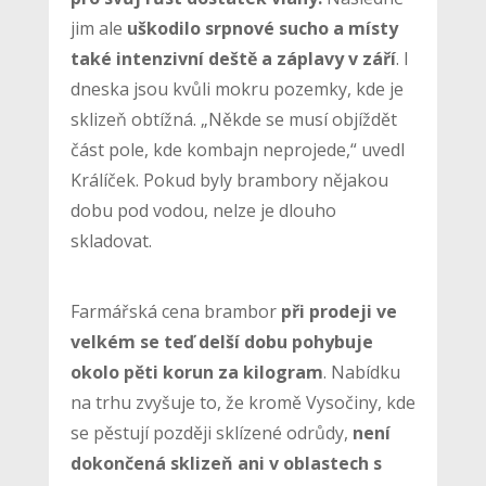
jim ale
uškodilo srpnové sucho a místy
také intenzivní deště a záplavy v září
. I
dneska jsou kvůli mokru pozemky, kde je
sklizeň obtížná. „Někde se musí objíždět
část pole, kde kombajn neprojede,“ uvedl
Králíček. Pokud byly brambory nějakou
dobu pod vodou, nelze je dlouho
skladovat.
Farmářská cena brambor
při prodeji ve
velkém se teď delší dobu pohybuje
okolo pěti korun za kilogram
. Nabídku
na trhu zvyšuje to, že kromě Vysočiny, kde
se pěstují později sklízené odrůdy,
není
dokončená sklizeň ani v oblastech s