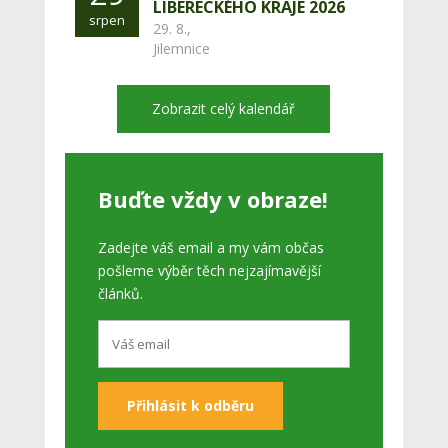
LIBERECKÉHO KRAJE 2026
srpen
29. 8.,
Jilemnice
Zobrazit celý kalendář
Buďte vždy v obraze!
Zadejte váš email a my vám občas
pošleme výběr těch nejzajímavější
článků.