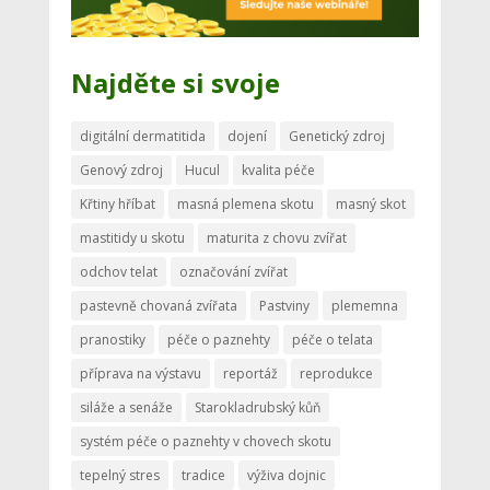
Najděte si svoje
digitální dermatitida
dojení
Genetický zdroj
Genový zdroj
Hucul
kvalita péče
Křtiny hříbat
masná plemena skotu
masný skot
mastitidy u skotu
maturita z chovu zvířat
odchov telat
označování zvířat
pastevně chovaná zvířata
Pastviny
plememna
pranostiky
péče o paznehty
péče o telata
příprava na výstavu
reportáž
reprodukce
siláže a senáže
Starokladrubský kůň
systém péče o paznehty v chovech skotu
tepelný stres
tradice
výživa dojnic