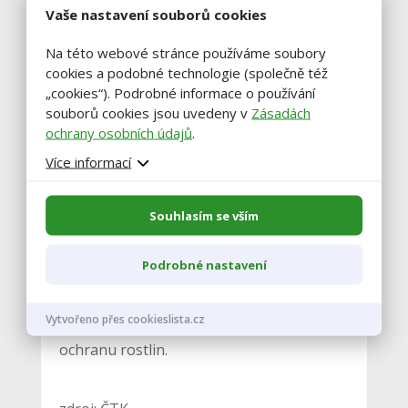
Králíček podotkl, že by
domácí trh s
Vaše nastavení souborů cookies
bramborami mohly poškodit levnější
Na této webové stránce používáme soubory
brambory z dovozu
, které tamní pěstitelé
cookies a podobné technologie (společně též
kvůli nižší kvalitě nebudou moci uskladnit.
„cookies“). Podrobné informace o používání
„Já si myslím, že už se to reálně děje. Tu
souborů cookies jsou uvedeny v
Zásadách
ochrany osobních údajů
.
míru nedokážu posoudit,“ řekl.
Více informací
Bramborářský svaz se účastní diskuse o
Souhlasím se vším
navrhovaných protierozních opatřeních,
která by mohla ovlivnit pěstování
Podrobné nastavení
brambor i na tradičně bramborářské
Vysočině. Problém je podle předsedy i to,
Vytvořeno přes cookieslista.cz
že se omezuje množství přípravků na
ochranu rostlin.