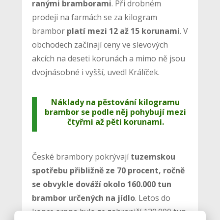
ranými bramborami
. Při drobném
prodeji na farmách se za kilogram
brambor
platí mezi 12 až 15 korunami
. V
obchodech začínají ceny ve slevových
akcích na deseti korunách a mimo ně jsou
dvojnásobné i vyšší, uvedl Králíček.
Náklady na pěstování kilogramu
brambor se podle něj pohybují mezi
čtyřmi až pěti korunami.
České brambory pokrývají
tuzemskou
spotřebu přibližně ze 70 procent, ročně
se obvykle dováží okolo 160.000 tun
brambor určených na jídlo
. Letos do
konce srpna bylo ze zahraničí 120.000 tun.