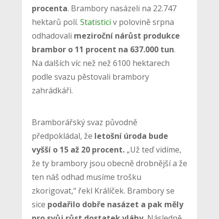
procenta
. Brambory nasázeli na 22.747
hektarů polí.
Statistici
v polovině srpna
odhadovali
meziroční nárůst produkce
brambor o 11 procent na 637.000 tun
.
Na dalších víc než než 6100 hektarech
podle svazu pěstovali brambory
zahrádkáři.
Bramborářský svaz původně
předpokládal, že
letošní úroda bude
vyšší o 15 až 20 procent.
„Už teď vidíme,
že ty brambory jsou obecně drobnější a že
ten náš odhad musíme trošku
zkorigovat,“ řekl Králíček. Brambory se
sice
podařilo dobře nasázet a pak měly
pro svůj růst dostatek vláhy.
Následně