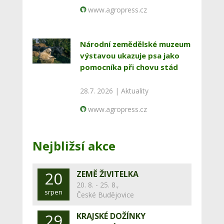
www.agropress.cz
Národní zemědělské muzeum
výstavou ukazuje psa jako
pomocníka při chovu stád
28.7. 2026 |
Aktuality
www.agropress.cz
Nejbližsí akce
20
ZEMĚ ŽIVITELKA
20. 8. - 25. 8.,
srpen
České Budějovice
29
KRAJSKÉ DOŽÍNKY