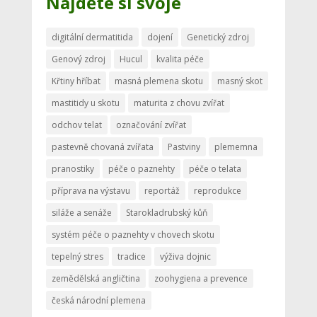
Najděte si svoje
digitální dermatitida
dojení
Genetický zdroj
Genový zdroj
Hucul
kvalita péče
Křtiny hříbat
masná plemena skotu
masný skot
mastitidy u skotu
maturita z chovu zvířat
odchov telat
označování zvířat
pastevně chovaná zvířata
Pastviny
plememna
pranostiky
péče o paznehty
péče o telata
příprava na výstavu
reportáž
reprodukce
siláže a senáže
Starokladrubský kůň
systém péče o paznehty v chovech skotu
tepelný stres
tradice
výživa dojnic
zemědělská angličtina
zoohygiena a prevence
česká národní plemena