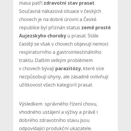
masa patří
zdravotní stav prasat
.
Současná nákazová situace v českých
chovech je na dobré úrovni a České
republice byl přiznán status
země prosté
Aujezskyho choroby
u prasat. Stále
častěji se však v chovech objevují nemoci
respiratorního a gastrointestinálního
traktu. Dalším velkým problémem
v chovech bývají
parazitózy
, které sice
nezpůsobují úhyny, ale zásadně ovlivňují
užitkovost všech kategorií prasat.
Výsledkem správného řízení chovu,
vhodného ustájení a výživy a právě i
dobrého zdravotního stavu jsou
odpovídající produkční ukazatele.