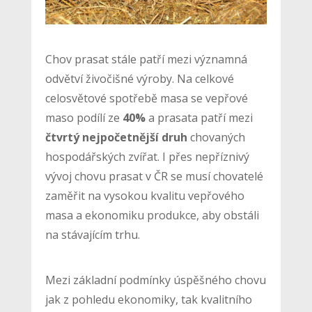
Chov prasat stále patří mezi významná
odvětví živočišné výroby. Na celkové
celosvětové spotřebě masa se vepřové
maso podílí ze
40%
a prasata patří mezi
čtvrtý nejpočetnější druh
chovaných
hospodářských zvířat. I přes nepříznivý
vývoj chovu prasat v ČR se musí chovatelé
zaměřit na vysokou kvalitu vepřového
masa a ekonomiku produkce, aby obstáli
na stávajícím trhu.
Mezi základní podmínky úspěšného chovu
jak z pohledu ekonomiky, tak kvalitního