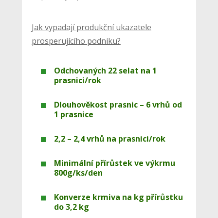
Jak vypadají produkční ukazatele
prosperujícího podniku?
Odchovaných 22 selat na 1
prasnici/rok
Dlouhověkost prasnic – 6 vrhů od
1 prasnice
2,2 – 2,4 vrhů na prasnici/rok
Minimální přírůstek ve výkrmu
800g/ks/den
Konverze krmiva na kg přírůstku
do 3,2 kg