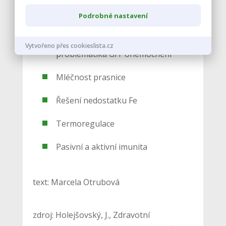
Další vlivy působící na zdárný vývoj selat:
Podrobné nastavení
Vývoj trávicích enzymů a
Vytvořeno přes cookieslista.cz
problematika GIT onemocnění
Mléčnost prasnice
Řešení nedostatku Fe
Termoregulace
Pasivní a aktivní imunita
text: Marcela Otrubová
zdroj: Holejšovský, J., Zdravotní