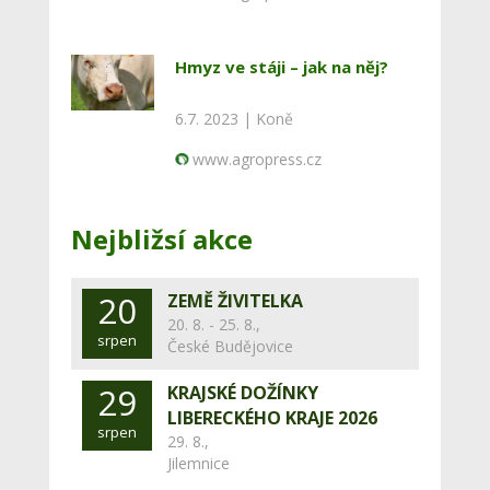
Hmyz ve stáji – jak na něj?
6.7. 2023 |
Koně
www.agropress.cz
Nejbližsí akce
20
ZEMĚ ŽIVITELKA
20. 8. - 25. 8.,
srpen
České Budějovice
29
KRAJSKÉ DOŽÍNKY
LIBERECKÉHO KRAJE 2026
srpen
29. 8.,
Jilemnice