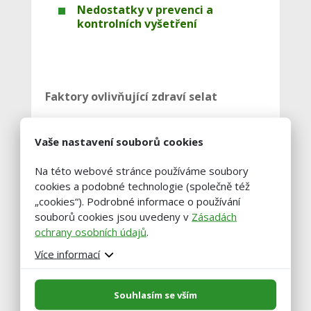
Nedostatky v prevenci a
kontrolních vyšetření
Faktory ovlivňující zdraví selat
Vaše nastavení souborů cookies
Zásadním faktorem je poporodní
hmotnost selat. Kritická je hodnota
pod
Na této webové stránce používáme soubory
800g
, optimální hodnota je
kolem 1300
cookies a podobné technologie (společně též
-1600g
. Počet narozených selat velmi
„cookies“). Podrobné informace o používání
souborů cookies jsou uvedeny v
Zásadách
významně ovlivňuje produkční ukazatel
ochrany osobních údajů
.
počet odchovaných selat na prasnici/rok.,
Více informací
proto by jich mělo být tolik, aby byla plně
využita mléčná lišta prasnice – tj. 14 selat.
Souhlasím se vším