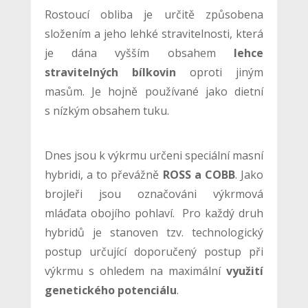
Rostoucí obliba je určitě způsobena
složením a jeho lehké stravitelnosti, která
je dána vyšším obsahem
lehce
stravitelných bílkovin
oproti jiným
masům. Je hojně používané jako dietní
s nízkým obsahem tuku.
Dnes jsou k výkrmu určeni speciální masní
hybridi, a to převážně
ROSS a COBB
. Jako
brojleři jsou označováni výkrmová
mláďata obojího pohlaví. Pro každý druh
hybridů je stanoven tzv. technologický
postup určující doporučený postup při
výkrmu s ohledem na maximální
využití
genetického potenciálu
.