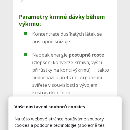
Parametry krmné dávky během
výkrmu:
Koncentrace dusíkatých látek se
postupně snižuje.
Naopak energie
postupně roste
(zlepšení konverze krmiva, vyšší
přírůstky na konci výkrmu) → takto
nedochází k přetížení organismu
zvířete v souvislosti s vývojem
kostry a končetin.
Řízená výživa má vliv i na pozitivní
Vaše nastavení souborů cookies
vývoj vnitřních
orgánů a
Na této webové stránce používáme soubory
vstřebávání živin.
cookies a podobné technologie (společně též