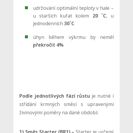
udržování optimální teploty v hale –
u starších kuřat kolem
20 ˚C
, u
jednodenních
30˚C
úhyn během výkrmu by neměl
překročit 4%
Podle jednotlivých fází růstu
je nutné i
střídání krmných směsí s upravenými
živinovými poměry na dané období
:
1) Směs Starter (BR1) –
Starter je určený