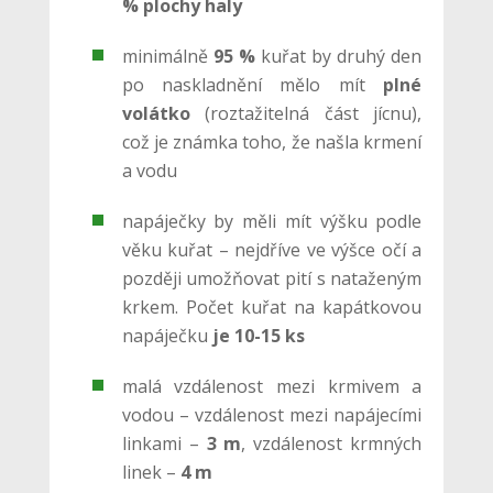
% plochy haly
minimálně
95 %
kuřat by druhý den
po naskladnění mělo mít
plné
volátko
(roztažitelná část jícnu),
což je známka toho, že našla krmení
a vodu
napáječky by měli mít výšku podle
věku kuřat – nejdříve ve výšce očí a
později umožňovat pití s nataženým
krkem. Počet kuřat na kapátkovou
napáječku
je 10-15 ks
malá vzdálenost mezi krmivem a
vodou – vzdálenost mezi napájecími
linkami –
3 m
, vzdálenost krmných
linek –
4 m