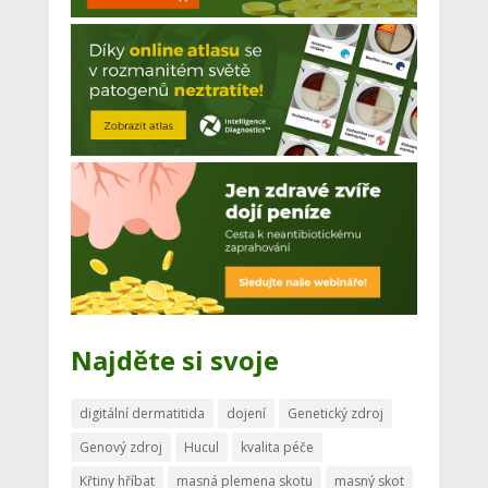
Najděte si svoje
digitální dermatitida
dojení
Genetický zdroj
Genový zdroj
Hucul
kvalita péče
Křtiny hříbat
masná plemena skotu
masný skot