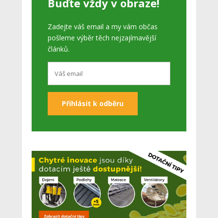
Buďte vždy v obraze!
Zadejte váš email a my vám občas
pošleme výběr těch nejzajímavější
článků.