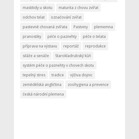
mastitidy u skotu
maturita z chovu zvířat
odchov telat
označování zvířat
pastevně chovaná zvířata
Pastviny
plememna
pranostiky
péče o paznehty
péče o telata
příprava na výstavu
reportáž
reprodukce
siláže a senáže
Starokladrubský kůň
systém péče o paznehty v chovech skotu
tepelný stres
tradice
výživa dojnic
zemědělská angličtina
zoohygiena a prevence
česká národní plemena