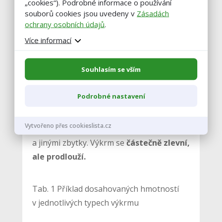
„cookies“). Podrobné informace o používání
Kuřata dostávají potřebné množství
souborů cookies jsou uvedeny v
Zásadách
vitamínů a minerálních látek.
ochrany osobních údajů
.
Více informací
Souhlasím se vším
Kromě intenzivního výkrmu je další
Podrobné nastavení
možností i výkrm polointenzivní
.
Používají se krmné směsi
BR 1-4
doplněné
Vytvořeno přes cookieslista.cz
statkovými krmivy, případně kuchyňskými
a jinými zbytky. Výkrm se
částečně zlevní,
ale prodlouží.
Tab. 1 Příklad dosahovaných hmotností
v jednotlivých typech výkrmu