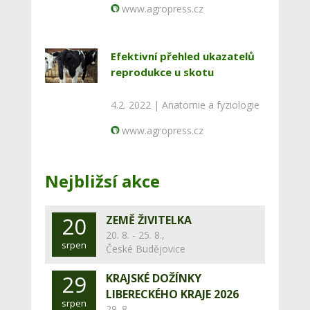
www.agropress.cz
Efektivní přehled ukazatelů
reprodukce u skotu
4.2. 2022 |
Anatomie a fyziologie
www.agropress.cz
Nejbližsí akce
20
ZEMĚ ŽIVITELKA
20. 8. - 25. 8.,
srpen
České Budějovice
29
KRAJSKÉ DOŽÍNKY
LIBERECKÉHO KRAJE 2026
srpen
29. 8.,