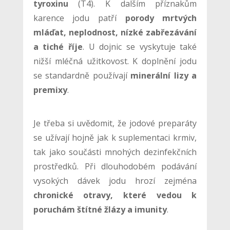
tyroxinu
(T4). K dalším příznakům
karence jodu patří
porody mrtvých
mláďat, neplodnost, nízké zabřezávání
a tiché říje
. U dojnic se vyskytuje také
nižší mléčná užitkovost. K doplnění jodu
se standardně používají
minerální lizy a
premixy
.
Je třeba si uvědomit, že jodové preparáty
se užívají hojně jak k suplementaci krmiv,
tak jako součásti mnohých dezinfekčních
prostředků. Při dlouhodobém podávání
vysokých dávek jodu hrozí zejména
chronické otravy, které vedou k
poruchám štítné žlázy a imunity
.