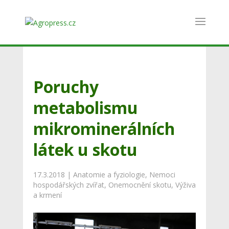
Poruchy
metabolismu
mikrominerálních
látek u skotu
17.3.2018
|
Anatomie a fyziologie
,
Nemoci
hospodářských zvířat
,
Onemocnění skotu
,
Výživa
a krmení