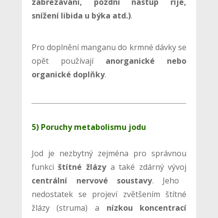
zabřezávání, pozdní nástup říje,
snížení libida u býka atd.)
.
Pro doplnění manganu do krmné dávky se
opět používají
anorganické nebo
organické doplňky
.
5) Poruchy metabolismu jodu
Jod je nezbytný zejména pro správnou
funkci
štítné žlázy
a také zdárný vývoj
centrální nervové soustavy
. Jeho
nedostatek se projeví zvětšením štítné
žlázy (struma) a
nízkou koncentrací