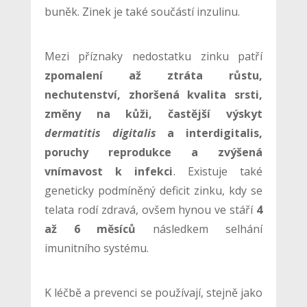
buněk. Zinek je také součástí inzulinu.
Mezi příznaky nedostatku zinku patří
zpomalení až ztráta růstu,
nechutenství, zhoršená kvalita srsti,
změny na kůži, častější výskyt
dermatitis digitalis
a interdigitalis,
poruchy reprodukce a zvýšená
vnímavost k infekci
. Existuje také
geneticky podmíněný deficit zinku, kdy se
telata rodí zdravá, ovšem hynou ve stáří
4
až 6 měsíců
následkem selhání
imunitního systému.
K léčbě a prevenci se používají, stejně jako