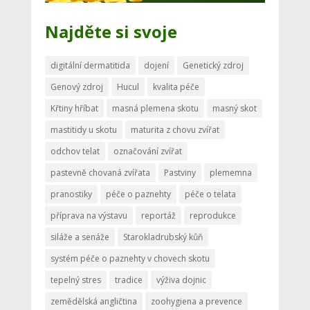
Najděte si svoje
digitální dermatitida
dojení
Genetický zdroj
Genový zdroj
Hucul
kvalita péče
Křtiny hříbat
masná plemena skotu
masný skot
mastitidy u skotu
maturita z chovu zvířat
odchov telat
označování zvířat
pastevně chovaná zvířata
Pastviny
plememna
pranostiky
péče o paznehty
péče o telata
příprava na výstavu
reportáž
reprodukce
siláže a senáže
Starokladrubský kůň
systém péče o paznehty v chovech skotu
tepelný stres
tradice
výživa dojnic
zemědělská angličtina
zoohygiena a prevence