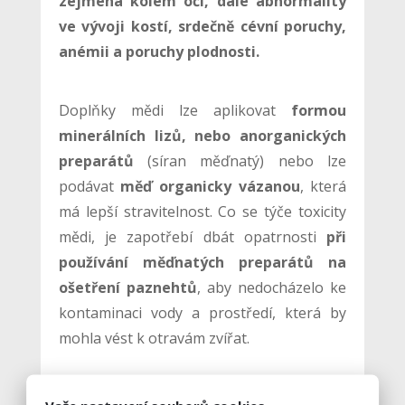
zejména kolem očí, dále abnormality
ve vývoji kostí, srdečně cévní poruchy,
anémii a poruchy plodnosti.
Doplňky mědi lze aplikovat
formou
minerálních lizů, nebo anorganických
preparátů
(síran měďnatý) nebo lze
podávat
měď organicky vázanou
, která
má lepší stravitelnost. Co se týče toxicity
mědi, je zapotřebí dbát opatrnosti
při
používání měďnatých preparátů na
ošetření paznehtů
, aby nedocházelo ke
kontaminaci vody a prostředí, která by
mohla vést k otravám zvířat.