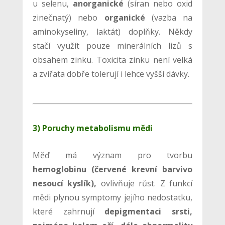
u selenu,
anorganické
(síran nebo oxid
zinečnatý) nebo
organické
(vazba na
aminokyseliny, laktát) doplňky. Někdy
stačí využít pouze minerálních lizů s
obsahem zinku. Toxicita zinku není velká
a zvířata dobře tolerují i lehce vyšší dávky.
3) Poruchy metabolismu mědi
Měď má význam pro tvorbu
hemoglobinu (červené krevní barvivo
nesoucí kyslík),
ovlivňuje růst. Z funkcí
mědi plynou symptomy jejího nedostatku,
které zahrnují
depigmentaci srsti,