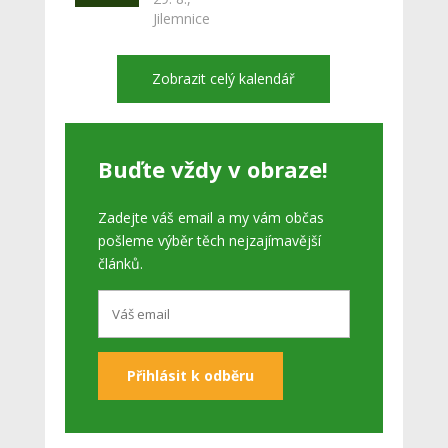
Jilemnice
Zobrazit celý kalendář
Buďte vždy v obraze!
Zadejte váš email a my vám občas
pošleme výběr těch nejzajímavější
článků.