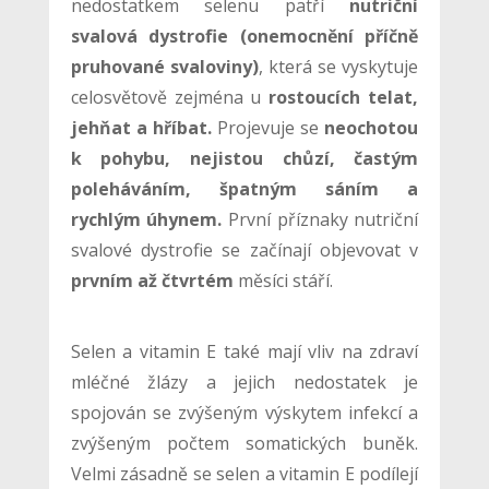
nedostatkem selenu patří
nutriční
svalová dystrofie (onemocnění příčně
pruhované svaloviny)
, která se vyskytuje
celosvětově zejména u
rostoucích telat,
jehňat a hříbat.
Projevuje se
neochotou
k pohybu, nejistou chůzí, častým
poleháváním, špatným sáním a
rychlým úhynem.
První příznaky nutriční
svalové dystrofie se začínají objevovat v
prvním až čtvrtém
měsíci stáří.
Selen a vitamin E také mají vliv na zdraví
mléčné žlázy a jejich nedostatek je
spojován se zvýšeným výskytem infekcí a
zvýšeným počtem somatických buněk.
Velmi zásadně se selen a vitamin E podílejí