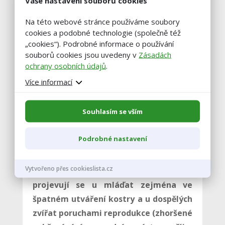
Vaše nastavení souborů cookies
4) Poruchy metabolismu manganu
Na této webové stránce používáme soubory
cookies a podobné technologie (společně též
„cookies“). Podrobné informace o používání
Mangan je přítomen ve všech tkáních
souborů cookies jsou uvedeny v
Zásadách
organismu a je nezbytný pro
růst a
ochrany osobních údajů
.
vývoj, imunitní systém, centrální
Více informací
nervovou soustavu a reprodukci.
Mangan je kofaktorem
Souhlasím se vším
superoxiddismutázy (SOD), která chrání
buňky před působením volných radikálů,
Podrobné nastavení
má tedy funkci
jako antioxidant
.
Příznaky nedostatku se objevují až při
Vytvořeno přes cookieslista.cz
výrazném deficitu tohoto prvku a
projevují se u mláďat zejména ve
špatném utváření kostry a u dospělých
zvířat poruchami reprodukce (zhoršené