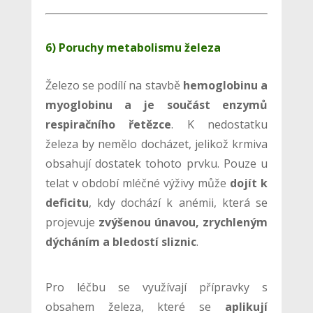
6) Poruchy metabolismu železa
Železo se podílí na stavbě
hemoglobinu a
myoglobinu a je součást enzymů
respiračního řetězce
. K nedostatku
železa by nemělo docházet, jelikož krmiva
obsahují dostatek tohoto prvku. Pouze u
telat v období mléčné výživy může
dojít k
deficitu
, kdy dochází k anémii, která se
projevuje
zvýšenou únavou, zrychleným
dýcháním a bledostí sliznic
.
Pro léčbu se využívají přípravky s
obsahem železa, které se
aplikují