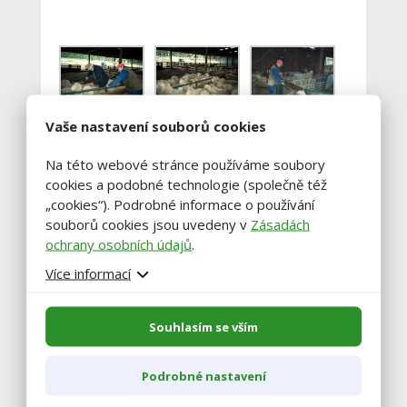
Nahánění
Nahánění
Vaše nastavení souborů cookies
ovcí.
ovcí.
Na této webové stránce používáme soubory
cookies a podobné technologie (společně též
Čekání.
„cookies“). Podrobné informace o používání
souborů cookies jsou uvedeny v
Zásadách
ochrany osobních údajů
.
Více informací
Samotné
stříhání.
Souhlasím se vším
Samotné
Podrobné nastavení
stříhání.