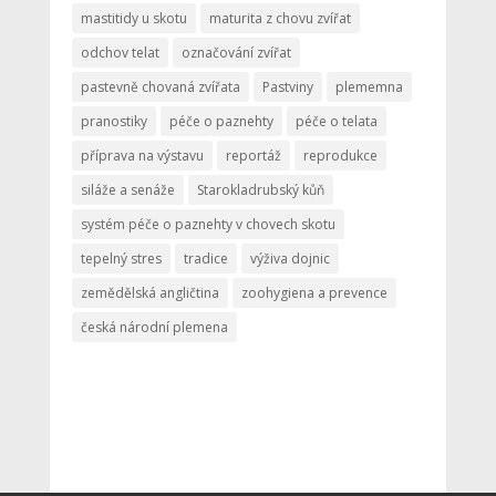
mastitidy u skotu
maturita z chovu zvířat
odchov telat
označování zvířat
pastevně chovaná zvířata
Pastviny
plememna
pranostiky
péče o paznehty
péče o telata
příprava na výstavu
reportáž
reprodukce
siláže a senáže
Starokladrubský kůň
systém péče o paznehty v chovech skotu
tepelný stres
tradice
výživa dojnic
zemědělská angličtina
zoohygiena a prevence
česká národní plemena