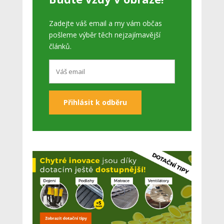
Zadejte váš email a my vám občas
pošleme výběr těch nejzajímavější
článků.