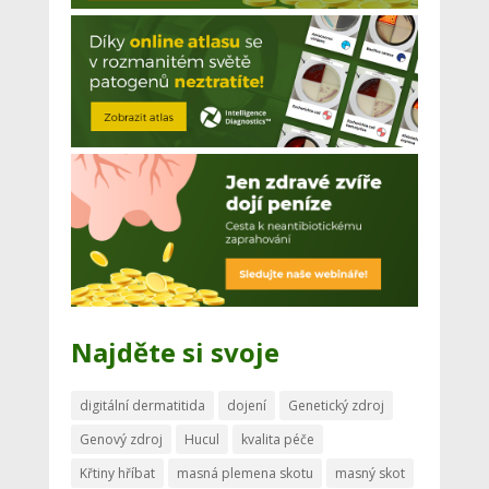
Najděte si svoje
digitální dermatitida
dojení
Genetický zdroj
Genový zdroj
Hucul
kvalita péče
Křtiny hříbat
masná plemena skotu
masný skot