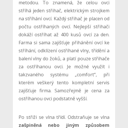
metodou. To znamená, že celou ovci
stříhá jeden střihač, elektrickým strojkem
na stříhání ovcí. Každý střihač je placen od
počtu ostříhaných ovcí. Nejlepší střihači
dokáží ostříhat až 400 kusů ovcí za den.
Farma si sama zajišťuje přihánění ovcí ke
stříhání, odklízení ostříhané vlny, třídění a
balení vlny do žoků, a platí pouze střihače
za ostříhanou ovci. Je možné využít i
takzvaného systému „comfort“, při
kterém veškerý tento kompletní servis
zajišťuje firma. Samozřejmě je cena za
ostříhanou ovci podstatně vyšší.
Po střiži se vlna třídí. Odstraňuje se vlna
zašpiněná nebo jiným způsobem