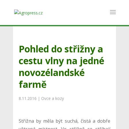
Pohled do střižny a
cestu vlny na jedné
novozélandské
farmě
8.11.2016
|
Ovce a kozy
Střižna by měla být suchá, čistá a dobře
větraná místnost. Ve střižně se stříhají