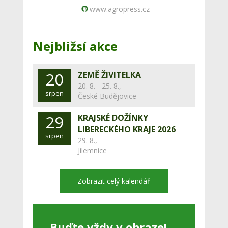
www.agropress.cz
Nejbližsí akce
20
ZEMĚ ŽIVITELKA
20. 8. - 25. 8.,
srpen
České Budějovice
29
KRAJSKÉ DOŽÍNKY
LIBERECKÉHO KRAJE 2026
srpen
29. 8.,
Jilemnice
Zobrazit celý kalendář
Buďte vždy v obraze!