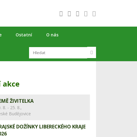
e
Ostatní
O nás
í akce
EMĚ ŽIVITELKA
. 8. - 25. 8.,
eské Budějovice
RAJSKÉ DOŽÍNKY LIBERECKÉHO KRAJE
026