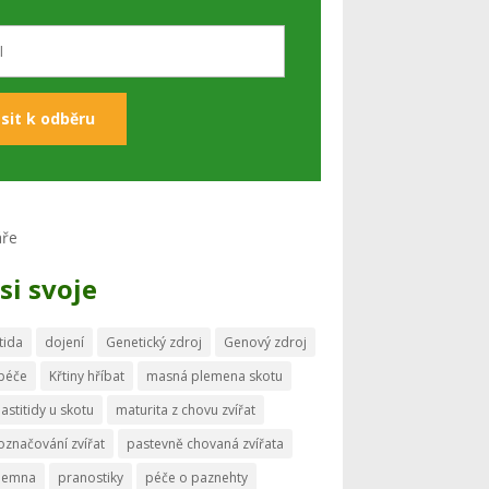
si svoje
tida
dojení
Genetický zdroj
Genový zdroj
 péče
Křtiny hříbat
masná plemena skotu
astitidy u skotu
maturita z chovu zvířat
označování zvířat
pastevně chovaná zvířata
memna
pranostiky
péče o paznehty