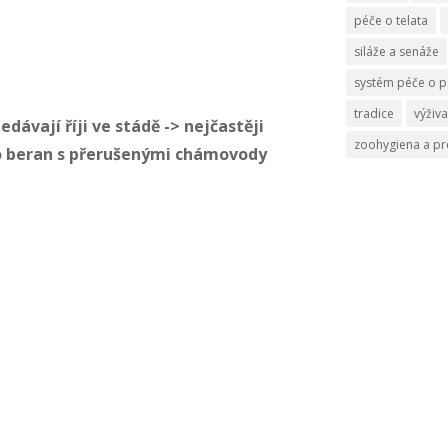
péče o telata
siláže a senáže
systém péče o p
tradice
výživa
edávají říji ve stádě -> nejčastěji
zoohygiena a p
 beran s přerušenými chámovody