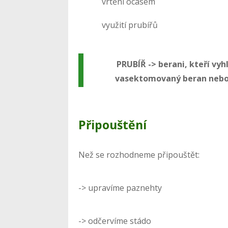
vrtění ocasem
využití prubířů
PRUBÍŘ -> berani, kteří vyhl
vasektomovaný beran nebo
Připouštění
Než se rozhodneme připouštět:
-> upravíme paznehty
-> odčervíme stádo