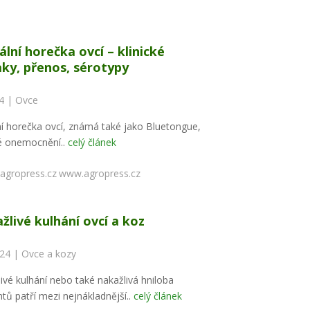
ální horečka ovcí – klinické
aky, přenos, sérotypy
24 |
Ovce
ní horečka ovcí, známá také jako Bluetongue,
vé onemocnění..
celý článek
www.agropress.cz
žlivé kulhání ovcí a koz
024 |
Ovce a kozy
ivé kulhání nebo také nakažlivá hniloba
tů patří mezi nejnákladnější..
celý článek