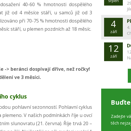
srpen
29
i dosažení 40-60 % hmotnosti dospělého
Ji
at již od 4 měsíce stáří, u samců již od 3
alizováno při 70-75 % hmotnosti dospělého
4
P
4.
měsíc stáří, u plemen pozdních až 18 měsíc.
září
C
12
D
12
září
N
e -> beránci dospívají dříve, než ročky!
ělení ve 3 měsíci.
ího cyklus
Buďte
rodou pohlavní sezonností. Pohlavní cyklus
a plemeno. V našich podmínkách říje u ovcí
Zadejte v
ním slunovratu (21. června). Říje trvá 20 –
těch nejza