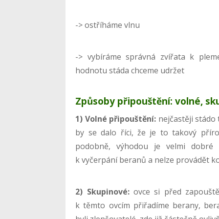
-> ostříháme vlnu
-> vybíráme správná zvířata k plem
hodnotu stáda chceme udržet
Způsoby připouštění: volné, sk
1) Volné připouštění:
nejčastěji stádo 
by se dalo říci, že je to takový přír
podobně, výhodou je velmi dobré 
k vyčerpání beranů a nelze provádět ko
2) Skupinové:
ovce si před zapouštěn
k těmto ovcím přiřadíme berany, be
byli zlepšovatelé, zde již částečně ov