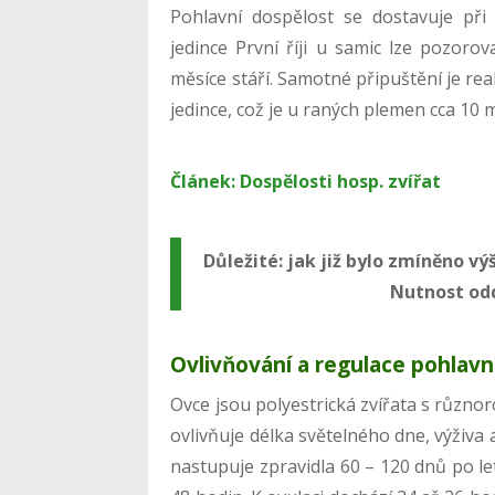
Pohlavní dospělost se dostavuje př
jedince První říji u samic lze pozorov
měsíce stáří. Samotné připuštění je re
jedince, což je u raných plemen cca 10 
Článek: Dospělosti hosp. zvířat
Důležité: jak již bylo zmíněno výš
Nutnost odd
Ovlivňování a regulace pohlavn
Ovce jsou polyestrická zvířata s různo
ovlivňuje délka světelného dne, výživa 
nastupuje zpravidla 60 – 120 dnů po let