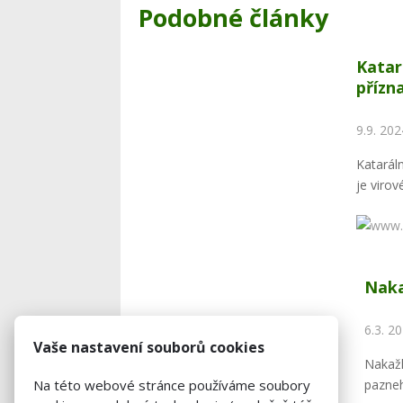
Podobné články
Katar
přízn
9.9. 20
Katarál
je viro
Naka
6.3. 2
Vaše nastavení souborů cookies
Nakažl
pazneh
Na této webové stránce používáme soubory