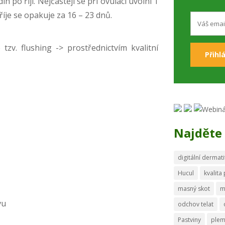
n po říji. Nejčastěji se při ovulaci uvolní 1
 říje se opakuje za 16 – 23 dnů.
zv. flushing -> prostřednictvím kvalitní
Najděte 
digitální dermati
Hucul
kvalita
masný skot
m
vu
odchov telat
Pastviny
ple