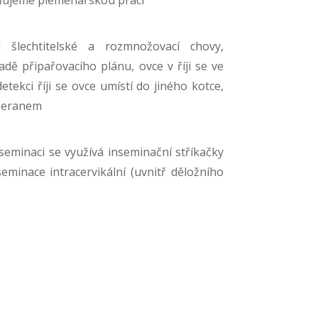
i šlechtitelské a rozmnožovací chovy,
dě připařovacího plánu, ovce v říji se ve
tekci říji se ovce umístí do jiného kotce,
 beranem
seminaci se využívá inseminační stříkačky
eminace intracervikální (uvnitř děložního