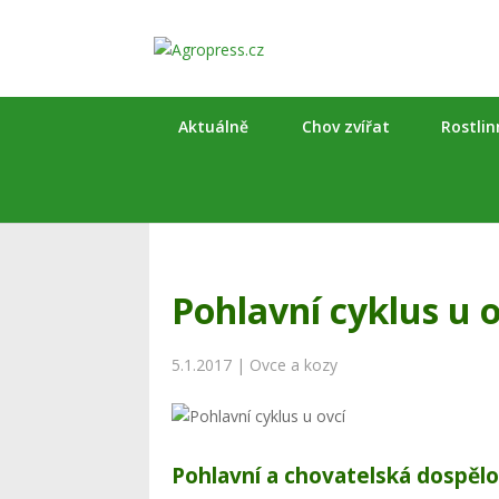
Aktuálně
Chov zvířat
Rostli
Pohlavní cyklus u o
5.1.2017
|
Ovce a kozy
Pohlavní a chovatelská dospělo