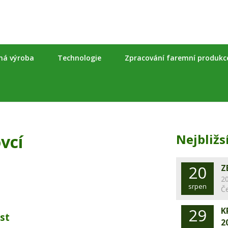
nná výroba
Technologie
Zpracování faremní produkc
vcí
Nejbližs
20
Z
20
srpen
Č
29
K
st
2