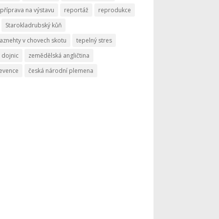
příprava na výstavu
reportáž
reprodukce
Starokladrubský kůň
aznehty v chovech skotu
tepelný stres
 dojnic
zemědělská angličtina
revence
česká národní plemena