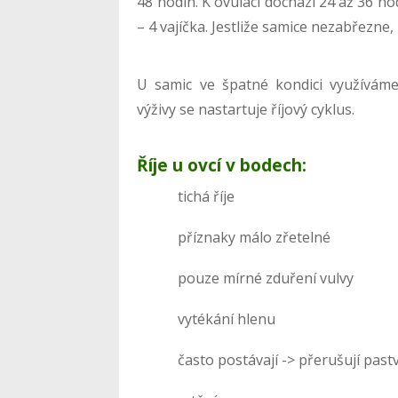
48 hodin. K ovulaci dochází 24 až 36 hodi
– 4 vajíčka. Jestliže samice nezabřezne,
U samic ve špatné kondici využíváme t
výživy se nastartuje říjový cyklus.
Říje u ovcí v bodech:
tichá říje
příznaky málo zřetelné
pouze mírné zduření vulvy
vytékání hlenu
často postávají -> přerušují past