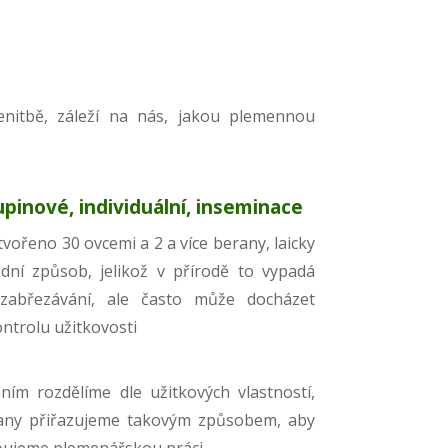
enitbě, záleží na nás, jakou plemennou
upinové, individuální, inseminace
tvořeno 30 ovcemi a 2 a více berany, laicky
odní způsob, jelikož v přírodě to vypadá
zabřezávání, ale často může docházet
ntrolu užitkovosti
ím rozdělíme dle užitkových vlastností,
rany přiřazujeme takovým způsobem, aby
livňujeme plemenářskou práci