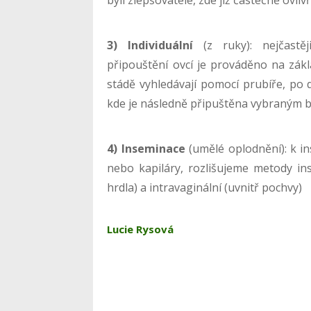
3) Individuální
(z ruky): nejčastěj
připouštění ovcí je prováděno na zákla
stádě vyhledávají pomocí prubíře, po de
kde je následně připuštěna vybraným
4) Inseminace
(umělé oplodnění): k in
nebo kapiláry, rozlišujeme metody ins
hrdla) a intravaginální (uvnitř pochvy)
Lucie Rysová