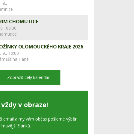
. 8.,
lemnice
RIM CHOMUTICE
 9., 09:30
homutice
OŽÍNKY OLOMOUCKÉHO KRAJE 2026
. 9., 10:00
áměšť na Hané
Zobrazit celý kalendář
 vždy v obraze!
áš email a my vám občas pošleme výběr
jímavější článků.