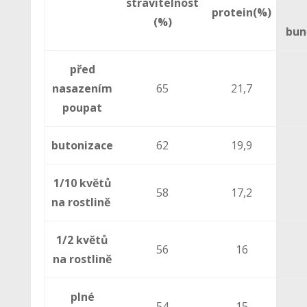
stravitelnost
protein(%)
(%)
bun
před
nasazením
65
21,7
poupat
butonizace
62
19,9
1/10 květů
58
17,2
na rostlině
1/2 květů
56
16
na rostlině
plné
54
15