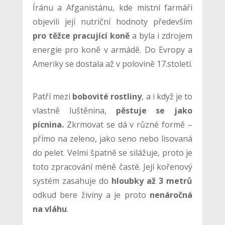
Íránu a Afganistánu, kde místní farmáři
objevili její nutriční hodnoty především
pro těžce pracující koně
a byla i zdrojem
energie pro koně v armádě. Do Evropy a
Ameriky se dostala až v polovině 17.století.
Patří mezi
bobovité rostliny
, a i když je to
vlastně luštěnina,
pěstuje se jako
pícnina.
Zkrmovat se dá v různé formě –
přímo na zeleno, jako seno nebo lisovaná
do pelet. Velmi špatně se silážuje, proto je
toto zpracování méně časté. Její kořenový
systém zasahuje do
hloubky až 3 metrů
odkud bere živiny a je proto
nenáročná
na vláhu
.