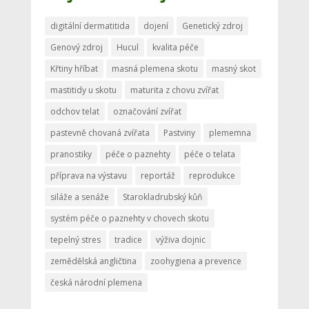
digitální dermatitida
dojení
Genetický zdroj
Genový zdroj
Hucul
kvalita péče
Křtiny hříbat
masná plemena skotu
masný skot
mastitidy u skotu
maturita z chovu zvířat
odchov telat
označování zvířat
pastevně chovaná zvířata
Pastviny
plememna
pranostiky
péče o paznehty
péče o telata
příprava na výstavu
reportáž
reprodukce
siláže a senáže
Starokladrubský kůň
systém péče o paznehty v chovech skotu
tepelný stres
tradice
výživa dojnic
zemědělská angličtina
zoohygiena a prevence
česká národní plemena