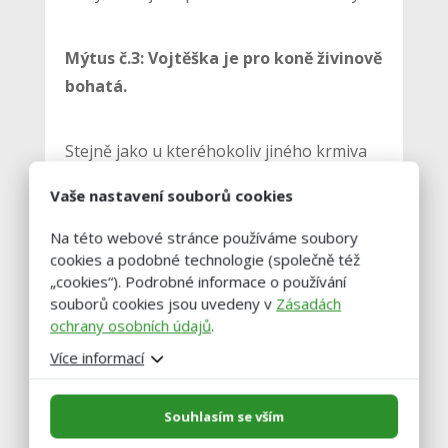
Mýtus č.3: Vojtěška je pro koně živinově
bohatá.
Stejně jako u kteréhokoliv jiného krmiva
musí obsah živin vojtěšky v jakékoliv
Vaše nastavení souborů cookies
formě odpovídat živinovým potřebám pro
danou kategorii koní. Nejvhodnější je
Na této webové stránce používáme soubory
cookies a podobné technologie (společně též
vojtěška pro hubené, mladé a rostoucí
„cookies“). Podrobné informace o používání
koně nebo kojící klisny.
souborů cookies jsou uvedeny v
Zásadách
ochrany osobních údajů
.
Mýtus č.4: Obsah vápníku ve vojtěšce je
Více informací
příliš vysoký, zejména pro mladé a
rostoucí koně.
Souhlasím se vším