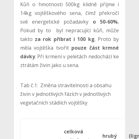
Kůň o hmotnosti 500kg klidně přijme i
14kg vojtěškového sena, čímž překročí
své energetické požadavky
o 50-60%.
Pokud by to byl nepracující kůň, může
takto
za rok přibrat i 100 kg
. Proto by
měla vojtěška tvořit
pouze část krmné
dávky
. Při krmení v peletách nedochází ke
ztrátám živin jako u sena.
Tab č.1: Změna stravitelnosti a obsahu
živin v jednotlivých fázích v jednotlivých
vegetačních stádiích vojtěšky
celková
hrubý
(li