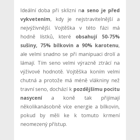
Ideální doba při sklizni n
a seno je před
vykvetením
, kdy je nejstravitelnější a
nejvýživnější. Vojtěška v této fázi má
hodně lístků, které
obsahují 50-75%
sušiny, 75% bílkovin a 90% karotenu
,
ale velmi snadno se při manipuaci drolí a
lámají. Tím seno velmi výrazně ztrácí na
výživové hodnotě. Vojtěška koním velmi
chutná a protože má méně vlákniny než
travní seno, dochází k
pozdějšímu pocitu
nasycení
a koně tak přijímají
několikanásobně více energie a bílkovin,
pokud by měli ke k tomuto krmení
neomezený přístup.