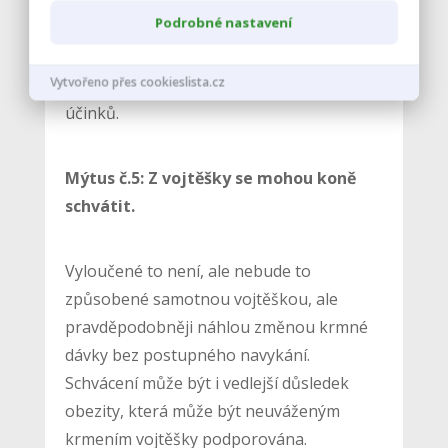
Podrobné nastavení
V pokusných krmných dávkách bylo koním
podáváno více než pětinásobek
Vytvořeno přes cookieslista.cz
požadavku na vápník bez nežádoucích
účinků.
Mýtus č.5: Z vojtěšky se mohou koně
schvátit.
Vyloučené to není, ale nebude to
způsobené samotnou vojtěškou, ale
pravděpodobněji náhlou změnou krmné
dávky bez postupného navykání.
Schvácení může být i vedlejší důsledek
obezity, která může být neuváženým
krmením vojtěšky podporována.