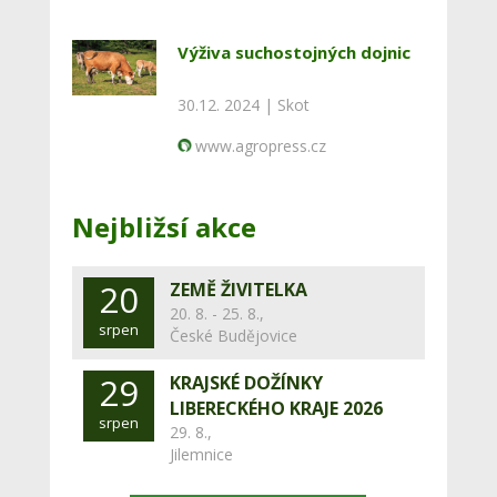
Výživa suchostojných dojnic
30.12. 2024 |
Skot
www.agropress.cz
Nejbližsí akce
20
ZEMĚ ŽIVITELKA
20. 8. - 25. 8.,
srpen
České Budějovice
29
KRAJSKÉ DOŽÍNKY
LIBERECKÉHO KRAJE 2026
srpen
29. 8.,
Jilemnice