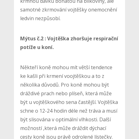
krmnou dávku bohatou na bílkoviny, ale
samotné zkrmování vojtěšky onemocnění
ledvin nezpůsobí.
Mýtus č.2 : Vojtěška zhoršuje respirační
potíže u koní.
Někteří koně mohou mít větší tendence
ke kašli při krmení voojtěškou a to z
několika důvodů. Pro koně mohou být
dráždivé prach nebo plíseň, která může
být u vojtěškového sena častější. Vojtěška
schne o 12-24 hodin déle než tráva a musí
být slisována v optimální vlhkosti. Další
možností ,která může dráždit dýchací
cesty koně jsou právě odrolené lístečky.