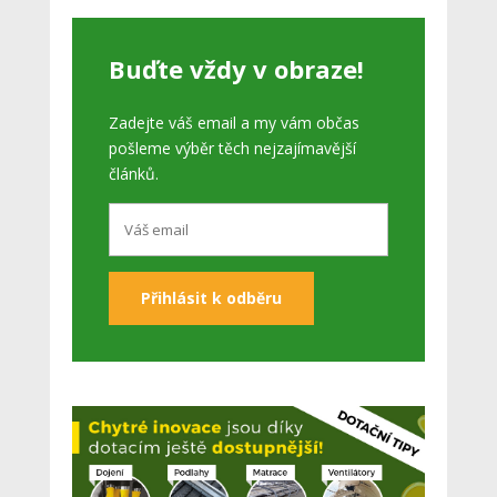
Buďte vždy v obraze!
Zadejte váš email a my vám občas
pošleme výběr těch nejzajímavější
článků.