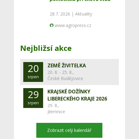
28.7. 2026 |
Aktuality
www.agropress.cz
Nejbližsí akce
20
ZEMĚ ŽIVITELKA
20. 8. - 25. 8.,
srpen
České Budějovice
29
KRAJSKÉ DOŽÍNKY
LIBERECKÉHO KRAJE 2026
srpen
29. 8.,
Jilemnice
Zobrazit celý kalendář