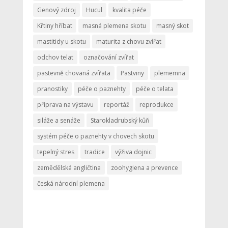
Genový zdroj
Hucul
kvalita péče
Křtiny hříbat
masná plemena skotu
masný skot
mastitidy u skotu
maturita z chovu zvířat
odchov telat
označování zvířat
pastevně chovaná zvířata
Pastviny
plememna
pranostiky
péče o paznehty
péče o telata
příprava na výstavu
reportáž
reprodukce
siláže a senáže
Starokladrubský kůň
systém péče o paznehty v chovech skotu
tepelný stres
tradice
výživa dojnic
zemědělská angličtina
zoohygiena a prevence
česká národní plemena