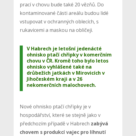
prací v chovu bude také 20 vězňů. Do
kontaminované části areálu budou lidé
vstupovat v ochranných oblecích, s
rukavicemi a maskou na obličeji.
V Habrech je letošní jedenácté
ohnisko ptačí chřipky v komerčním
chovu v ČR. Kromě toho bylo letos
ohnisko vyhlášené také na
drůbežích jatkách v Mirovicích v
Jihočeském kraji a v 26
nekomerčních malochovech.
Nové ohnisko ptačí chřipky je v
hospodářství, které se stejně jako v
předchozím případě v Habrech
zabývá
chovem s produkcí vajec pro líhnutí