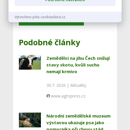
Vytvořeno přes cookieslista.cz
Vstoupit do diskuze
Podobné články
Zemědělci na jihu Čech snižují
stavy skotu, kvůli suchu
nemají krmivo
30.7. 2026 |
Aktuality
www.agropress.cz
Národní zemědělské muzeum
výstavou ukazuje psa jako
pomocníka při chovu stád