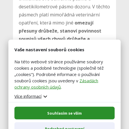
desetikilometrové pásmo dozoru. V těchto
pásmech platí mimořádná veterinární
opatření, která mimo jiné
omezují
přesuny drůbeže, stanoví povinnost
soupisů všech chovů drůbeže a
zakazují pořádání hromadných akcí
,
Vaše nastavení souborů cookies
jako jsou burzy či výstavy ptactva, které
Na této webové stránce používáme soubory
představují velké riziko šíření nákaz
cookies a podobné technologie (společně též
drůbeže.
„cookies“). Podrobné informace o používání
souborů cookies jsou uvedeny v
Zásadách
ochrany osobních údajů
.
zdroj: ČTK
Více informací
foto: pixabay.com
Souhlasím se vším
Podrobné nastavení