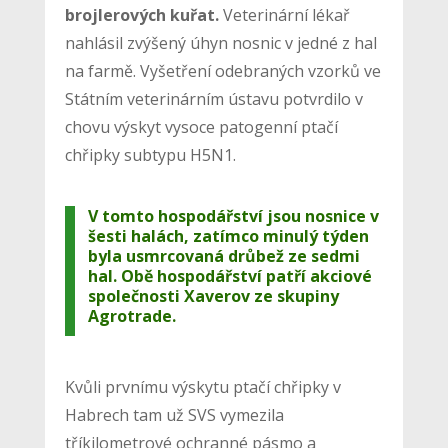
brojlerových kuřat.
Veterinární lékař
nahlásil zvýšený úhyn nosnic v jedné z hal
na farmě. Vyšetření odebraných vzorků ve
Státním veterinárním ústavu potvrdilo v
chovu výskyt vysoce patogenní ptačí
chřipky subtypu H5N1.
V tomto hospodářství jsou nosnice v
šesti halách, zatímco minulý týden
byla usmrcovaná drůbež ze sedmi
hal. Obě hospodářství patří akciové
společnosti
Xaverov ze skupiny
Agrotrade.
Kvůli prvnímu výskytu ptačí chřipky v
Habrech tam už SVS vymezila
tříkilometrové ochranné pásmo a