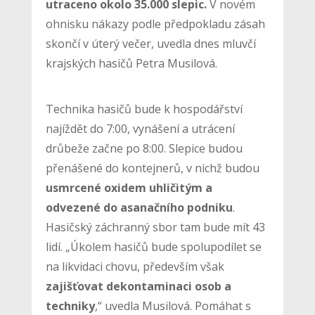
utraceno okolo 35.000 slepic.
V novém
ohnisku nákazy podle předpokladu zásah
skončí v úterý večer, uvedla dnes mluvčí
krajských hasičů Petra Musilová.
Technika hasičů bude k hospodářství
najíždět do 7:00, vynášení a utrácení
drůbeže začne po 8:00. Slepice budou
přenášené do kontejnerů, v nichž budou
usmrcené oxidem uhličitým a
odvezené do asanačního podniku
.
Hasičský záchranný sbor tam bude mít 43
lidí. „Úkolem hasičů bude spolupodílet se
na likvidaci chovu, především však
zajišťovat dekontaminaci osob a
techniky
,“ uvedla Musilová. Pomáhat s