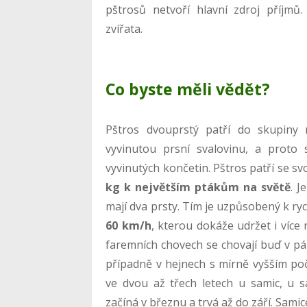
pštrosů netvoří hlavní zdroj příjmů
zvířata.
Co byste měli vědět?
Pštros dvouprstý patří do skupiny 
vyvinutou prsní svalovinu, a proto 
vyvinutých končetin. Pštros patří se svo
kg k největším ptákům na světě
. J
mají dva prsty. Tím je uzpůsobený k r
60 km/h
, kterou dokáže udržet i více
faremních chovech se chovají buď v pár
případně v hejnech s mírně vyšším po
ve dvou až třech letech u samic, u 
začíná v březnu a trvá až do září. Sami