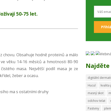
ožívají 50-75 let.
z chovu. Obsahuje hodně proteinů a málo
si ve věku 14-16 měsíců a hmotnosti 80-90
Najděte 
čistého masa. Největší podíl masa je ze
křídel, žeber a ocasu.
digitální dermati
Hucul
kvalita
osího ma s ostatními druhy
masný skot
m
odchov telat
Pastviny
ple