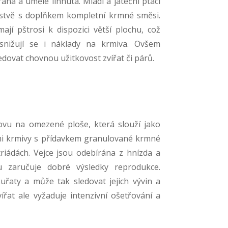
rána a uměle líhnuta. Mladí a jateční ptáci
astvě s doplňkem kompletní krmné směsi.
jí pštrosi k dispozici větší plochu, což
 snižují se i náklady na krmiva. Ovšem
edovat chovnou užitkovost zvířat či párů.
ovu na omezené ploše, která slouží jako
mi krmivy s přídavkem granulované krmné
triádách. Vejce jsou odebírána z hnízda a
 zaručuje dobré výsledky reprodukce.
řaty a může tak sledovat jejich vývin a
ířat ale vyžaduje intenzivní ošetřování a