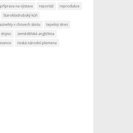
příprava na výstavu
reportáž
reprodukce
Starokladrubský kůň
aznehty v chovech skotu
tepelný stres
 dojnic
zemědělská angličtina
revence
česká národní plemena