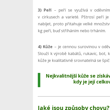
3) Peří
– peří se využívá v oděvním
v cirkusech a varieté. Pštrosí peří 
nabíjet, proto přitahuje velké množství
kg peří, buď stříháním nebo trháním.
4) Kůže
– je cennou surovinou v odě
Slouží k výrobě kabátů, rukavic, bot, 
kůže je kvalitativně srovnatelná se špi
Nejkvalitnější kůže se získá
kdy je její celk
Jaké jsou způsoby chovu?