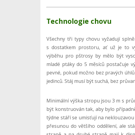
Technologie chovu
Všechny tři typy chovu vyžadují spl
s dostatkem prostoru, ať už je to vý
výběhu pro pštrosy by mělo být vys
mladé ptáky do 5 měsíců postačuje vý
pevné, pokud možno bez pravých úhlů,
jedinců. Stáj musí být suchá, bez průva
Minimální výška stropu jsou 3 m s prů
být konstruován tak, aby bylo případn
týdne stáří se umisťují na neklouzavou
přesunou do většího oddělení, ale stál
straně a na druhé straně mají k dispo