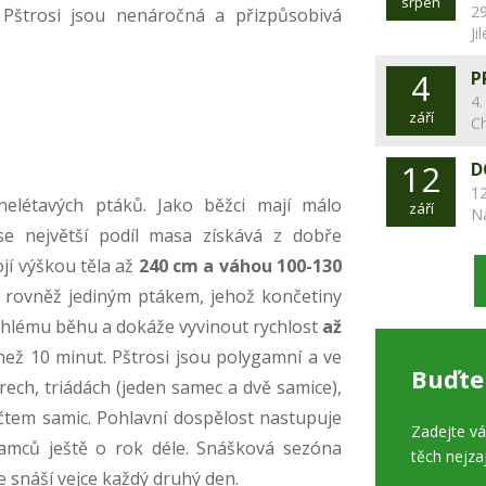
srpen
29
. Pštrosi jsou nenáročná a přizpůsobivá
Ji
4
P
4.
září
C
12
D
12
nelétavých ptáků. Jako běžci mají málo
září
N
se největší podíl masa získává z dobře
jí výškou těla až
240 cm a váhou 100-130
e rovněž jediným ptákem, jehož končetiny
ychlému běhu a dokáže vyvinout rychlost
až
 než 10 minut. Pštrosi jsou polygamní a ve
Buďte
ech, triádách (jeden samec a dvě samice),
čtem samic. Pohlavní dospělost nastupuje
Zadejte v
samců ještě o rok déle. Snášková sezóna
těch nejza
ce snáší vejce každý druhý den.