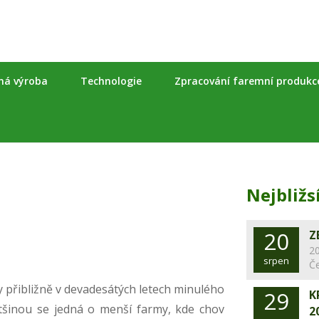
nná výroba
Technologie
Zpracování faremní produkc
Nejbližs
20
Z
20
srpen
Č
y přibližně v devadesátých letech minulého
29
K
ětšinou se jedná o menší farmy, kde chov
2