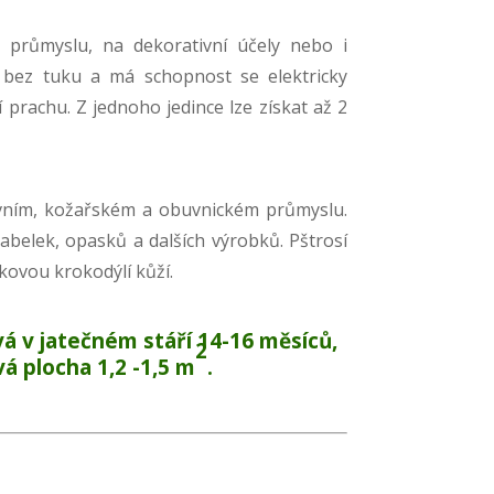
 průmyslu, na dekorativní účely nebo i
je bez tuku a má schopnost se elektricky
 prachu. Z jednoho jedince lze získat až 2
vním, kožařském a obuvnickém průmyslu.
kabelek, opasků a dalších výrobků. Pštrosí
čkovou krokodýlí kůží.
vá v jatečném stáří 14-16 měsíců,
2
ová plocha 1,2 -1,5 m
.