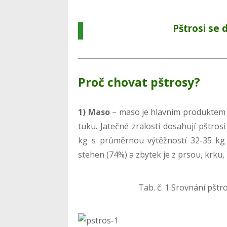
Pštrosi se d
Proč chovat pštrosy?
1) Maso
– maso je hlavním produktem 
tuku. Jatečné zralosti dosahují pštro
kg s průměrnou výtěžností 32-35 kg 
stehen (74%) a zbytek je z prsou, krku, 
Tab. č. 1 Srovnání pštr