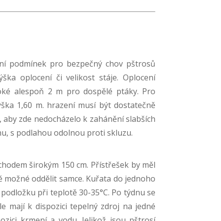
nění podmínek pro bezpečný chov pštrosů
ška oplocení či velikost stáje. Oplocení
oké alespoň 2 m pro dospělé ptáky. Pro
ška 1,60 m. hrazení musí být dostatečně
 aby zde nedocházelo k zahánění slabších
nu, s podlahou odolnou proti skluzu.
chodem širokým 150 cm. Přístřešek by měl
ě možné oddělit samce. Kuřata do jednoho
 podložku při teplotě 30-35°C. Po týdnu se
e mají k dispozici tepelný zdroj na jedné
zici krmení a vodu. Jelikož jsou pštrosí