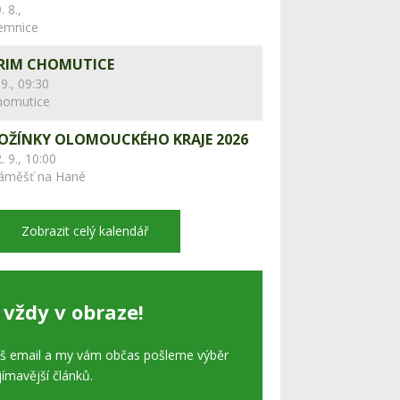
. 8.,
lemnice
RIM CHOMUTICE
 9., 09:30
homutice
OŽÍNKY OLOMOUCKÉHO KRAJE 2026
. 9., 10:00
áměšť na Hané
Zobrazit celý kalendář
 vždy v obraze!
áš email a my vám občas pošleme výběr
jímavější článků.