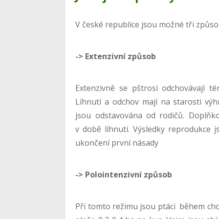
V české republice jsou možné tři způso
-> Extenzivní způsob
Extenzivně se pštrosi odchovávají té
Líhnutí a odchov mají na starosti výh
jsou odstavována od rodičů. Doplňko
v době líhnutí. Výsledky reprodukce js
ukončení první násady
-> Polointenzivní způsob
Při tomto režimu jsou ptáci během cho