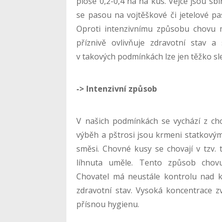
ploše 0,2-0,4 ha na kus. Vejce jsou sbí
se pasou na vojtěškové či jetelové p
Oproti intenzivnímu způsobu chovu ma
příznivě ovlivňuje zdravotní stav a
v takových podmínkách lze jen těžko sl
-> Intenzivní způsob
V našich podmínkách se vychází z ch
výběh a pštrosi jsou krmeni statkový
směsi. Chovné kusy se chovají v tzv. 
líhnuta uměle. Tento způsob chovu
Chovatel má neustále kontrolu nad ku
zdravotní stav. Vysoká koncentrace zv
přísnou hygienu.