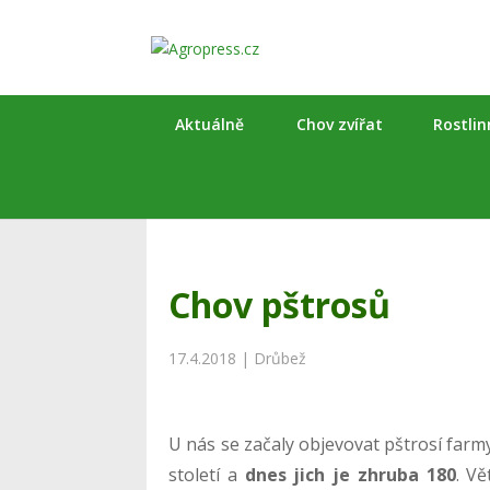
Aktuálně
Chov zvířat
Rostli
Chov pštrosů
17.4.2018
|
Drůbež
U nás se začaly objevovat pštrosí farm
století a
dnes jich je zhruba 180
. V