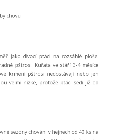
by chovu:
měř jako divocí ptáci na rozsáhlé ploše.
radně pštrosi. Kuřata ve stáří 3-4 měsíce
vé krmení pštrosi nedostávají nebo jen
ou velmi nízké, protože ptáci sedí již od
vné sezóny chováni v hejnech od 40 ks na