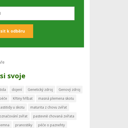
si svoje
tida
dojení
Genetický zdroj
Genový zdroj
 péče
Křtiny hříbat
masná plemena skotu
astitidy u skotu
maturita z chovu zvířat
označování zvířat
pastevně chovaná zvířata
memna
pranostiky
péče o paznehty