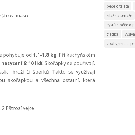
péče o telata
 Pštrosí maso
siláže a senáže
systém péče o p
tradice
výživa
zoohygiena a p
se pohybuje od
1,1-1,8 kg
. Při kuchyňském
 nasycení 8-10 lidí
. Skořápky se používají,
lic, broží či šperků. Takto se využívají
ou skořápkou a všechna ostatní, která
. 2 Pštrosí vejce