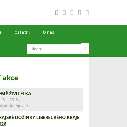
e
Ostatní
O nás
í akce
EMĚ ŽIVITELKA
. 8. - 25. 8.,
eské Budějovice
RAJSKÉ DOŽÍNKY LIBERECKÉHO KRAJE
026