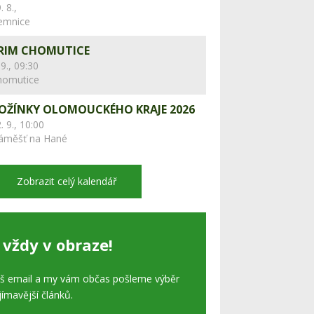
. 8.,
lemnice
RIM CHOMUTICE
 9., 09:30
homutice
OŽÍNKY OLOMOUCKÉHO KRAJE 2026
. 9., 10:00
áměšť na Hané
Zobrazit celý kalendář
 vždy v obraze!
áš email a my vám občas pošleme výběr
jímavější článků.