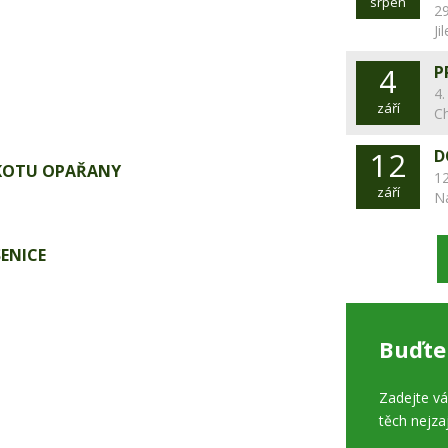
srpen
29
Ji
4
P
4.
září
C
12
D
KOTU OPAŘANY
12
září
N
ENICE
Buďte
Zadejte v
těch nejza