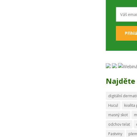
Najděte 
digitální dermati
Hucul
kvalita
masný skot
m
odchov telat
Pastviny
ple