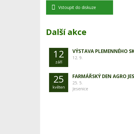
Vstoupit do diskuze
Další akce
12
VÝSTAVA PLEMENNÉHO S
12. 9.
září
25
FARMÁŘSKÝ DEN AGRO JES
25. 5.
květen
Jesenice