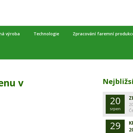
nná výroba
Technologie
Zpracování faremní produkc
enu v
Nejbližs
20
Z
20
srpen
Č
29
K
2