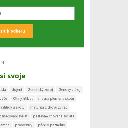
si svoje
tida
dojení
Genetický zdroj
Genový zdroj
 péče
Křtiny hříbat
masná plemena skotu
astitidy u skotu
maturita z chovu zvířat
označování zvířat
pastevně chovaná zvířata
memna
pranostiky
péče o paznehty