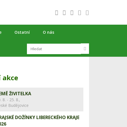
e
Ostatní
O nás
í akce
EMĚ ŽIVITELKA
. 8. - 25. 8.,
eské Budějovice
RAJSKÉ DOŽÍNKY LIBERECKÉHO KRAJE
026