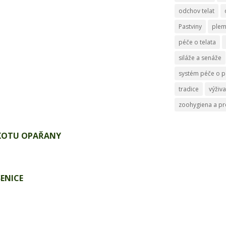
odchov telat
Pastviny
ple
péče o telata
siláže a senáže
systém péče o p
tradice
výživa
zoohygiena a p
KOTU OPAŘANY
ENICE