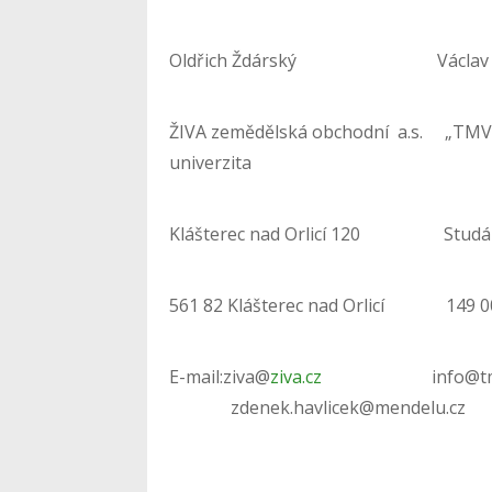
Oldřich Ždárský Václav 
ŽIVA zemědělská obchodní a.s. „TM
univerzita
Klášterec nad Orlicí 120 Stu
561 82 Klášterec nad Orlicí 1
E-mail:ziva@
ziva.cz
info@tmv
zdenek.havlicek@mendelu.cz