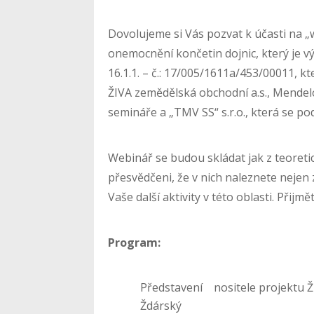
Dovolujeme si Vás pozvat k účasti na 
onemocnění končetin dojnic, který je v
16.1.1. – č.: 17/005/1611a/453/00011, kt
ŽIVA zemědělská obchodní a.s., Mendelo
semináře a „TMV SS“ s.r.o., která se podí
Webinář se budou skládat jak z teoretic
přesvědčeni, že v nich naleznete nejen 
Vaše další aktivity v této oblasti. Přijm
Program:
Představení nositele projektu Ž
Ždárský