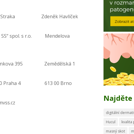
Straka Zdeněk Havlíček
V SS“ spol. s r.o. Mendelova
dánkova 395 Zemědělská 1
49 00 Praha 4 613 00 Brno
Najděte 
ss.cz
digitální dermati
Hucul
kvalita
masný skot
m