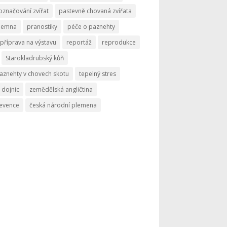
označování zvířat
pastevně chovaná zvířata
memna
pranostiky
péče o paznehty
příprava na výstavu
reportáž
reprodukce
Starokladrubský kůň
aznehty v chovech skotu
tepelný stres
 dojnic
zemědělská angličtina
revence
česká národní plemena