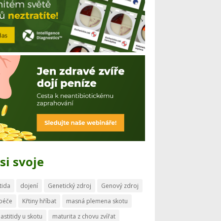
si svoje
tida
dojení
Genetický zdroj
Genový zdroj
 péče
Křtiny hříbat
masná plemena skotu
astitidy u skotu
maturita z chovu zvířat