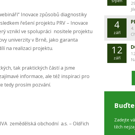
srpen
29
Ji
„webináři“ Inovace způsobů diagnostiky
4
P
ýsledkem řešení projektu PRV – Inovace
4.
erý vznikl ve spolupráci nositele projektu
září
C
vy univerzity v Brně, jako garanta
12
D
lí na realizaci projektu.
12
září
N
kých, tak praktických částí a jsme
zajímavé informace, ale též inspiraci pro
ěte tedy prosím pozvání.
Buďte
Zadejte v
IVA zemědělská obchodní a.s. – Oldřich
těch nejza