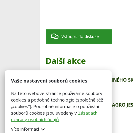
Vstoupit do diskuze
Další akce
12
VÝSTAVA PLEMENNÉHO S
Vaše nastavení souborů cookies
12. 9.
září
Na této webové stránce používáme soubory
cookies a podobné technologie (společně též
25
FARMÁŘSKÝ DEN AGRO JES
„cookies“). Podrobné informace o používání
25. 5.
souborů cookies jsou uvedeny v
Zásadách
květen
Jesenice
ochrany osobních údajů
.
Více informací