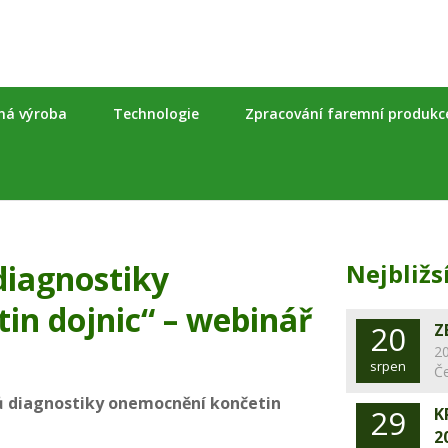
nná výroba
Technologie
Zpracování faremní produkc
diagnostiky
Nejbližs
in dojnic“ – webinář
20
Z
20
srpen
Č
ů diagnostiky onemocnění končetin
29
K
2