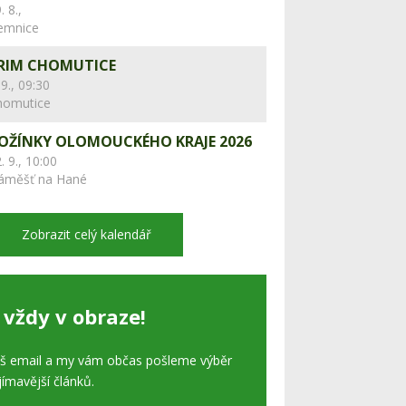
. 8.,
lemnice
RIM CHOMUTICE
 9., 09:30
homutice
OŽÍNKY OLOMOUCKÉHO KRAJE 2026
. 9., 10:00
áměšť na Hané
Zobrazit celý kalendář
 vždy v obraze!
áš email a my vám občas pošleme výběr
jímavější článků.