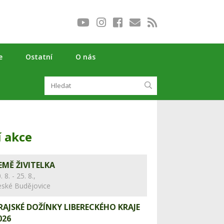
e
Ostatní
O nás
í akce
EMĚ ŽIVITELKA
. 8. - 25. 8.,
eské Budějovice
RAJSKÉ DOŽÍNKY LIBERECKÉHO KRAJE
026