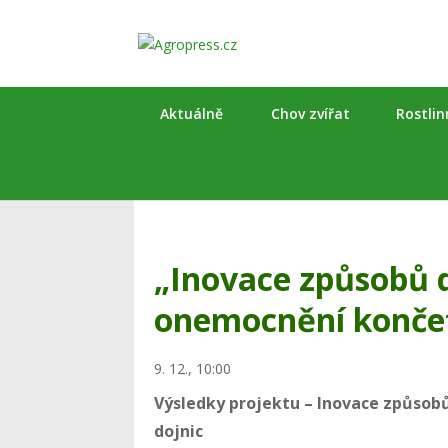
Aktuálně
Chov zvířat
Rostli
„Inovace způsobů 
onemocnění končet
9. 12., 10:00
Výsledky projektu –
Inovace způsob
dojnic