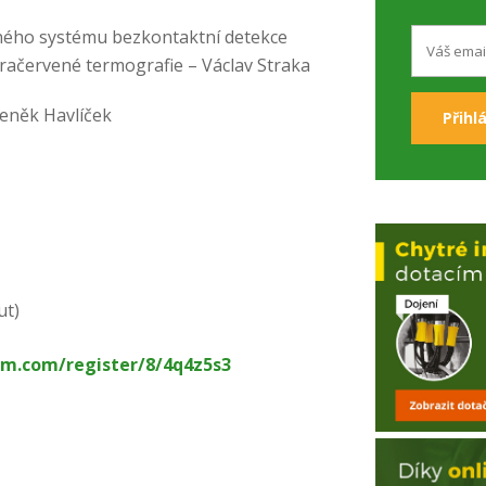
ného systému bezkontaktní detekce
ačervené termografie – Václav Straka
eněk Havlíček
ut)
am.com/register/8/4q4z5s3