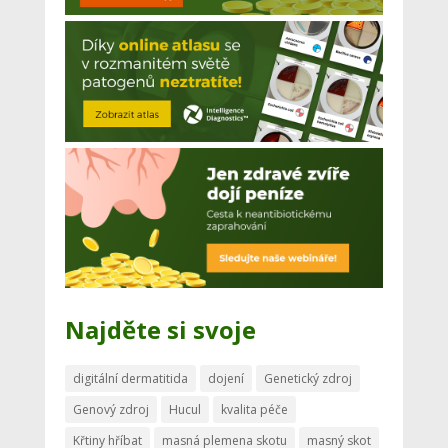
Najděte si svoje
digitální dermatitida
dojení
Genetický zdroj
Genový zdroj
Hucul
kvalita péče
Křtiny hříbat
masná plemena skotu
masný skot