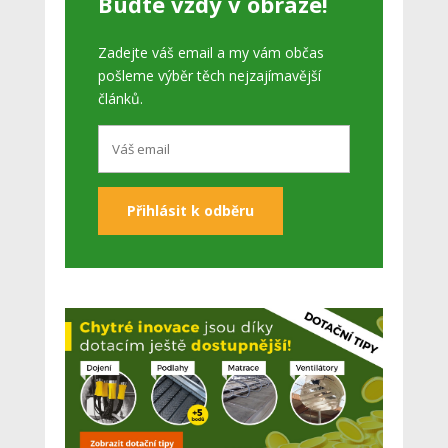
Buďte vždy v obraze!
Zadejte váš email a my vám občas
pošleme výběr těch nejzajímavější
článků.