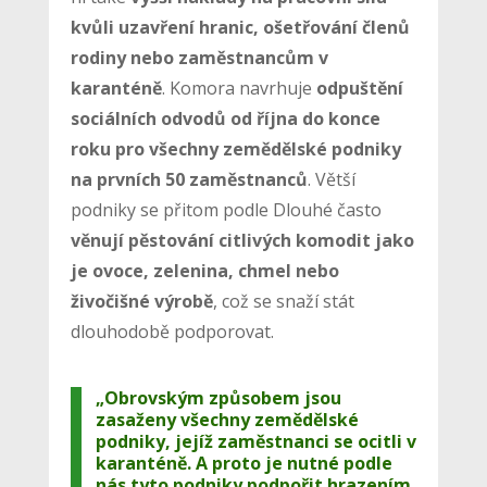
kvůli uzavření hranic, ošetřování členů
rodiny nebo zaměstnancům v
karanténě
. Komora navrhuje
odpuštění
sociálních odvodů od října do konce
roku pro všechny zemědělské podniky
na prvních 50 zaměstnanců
. Větší
podniky se přitom podle Dlouhé často
věnují pěstování citlivých komodit jako
je ovoce, zelenina, chmel nebo
živočišné výrobě
, což se snaží stát
dlouhodobě podporovat.
„Obrovským způsobem jsou
zasaženy všechny zemědělské
podniky, jejíž zaměstnanci se ocitli v
karanténě. A proto je nutné podle
nás tyto podniky podpořit hrazením