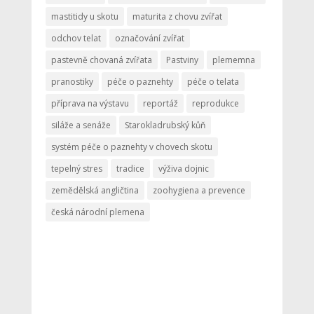
mastitidy u skotu
maturita z chovu zvířat
odchov telat
označování zvířat
pastevně chovaná zvířata
Pastviny
plememna
pranostiky
péče o paznehty
péče o telata
příprava na výstavu
reportáž
reprodukce
siláže a senáže
Starokladrubský kůň
systém péče o paznehty v chovech skotu
tepelný stres
tradice
výživa dojnic
zemědělská angličtina
zoohygiena a prevence
česká národní plemena