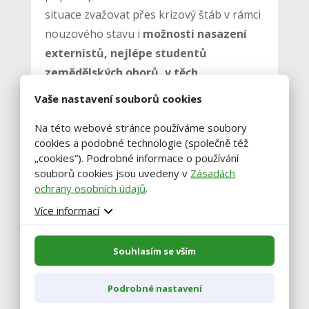
situace zvažovat přes krizový štáb v rámci
nouzového stavu i
možnosti nasazení
externistů, nejlépe studentů
zemědělských oborů, v těch
nepřetržitých provozech živočišné
Vaše nastavení souborů cookies
výroby, kde by došlo k velkému výskytu
Na této webové stránce používáme soubory
nového typu koronaviru
,“ uzavřela.
cookies a podobné technologie (společně též
„cookies“). Podrobné informace o používání
souborů cookies jsou uvedeny v
Zásadách
zdroj: ČTK
ochrany osobních údajů
.
Více informací
foto: pixabay.com
Souhlasím se vším
Podrobné nastavení