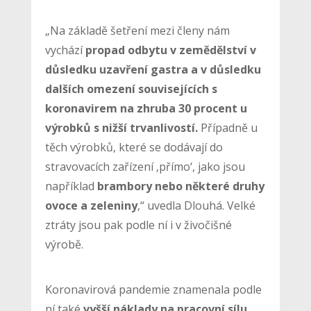
„Na základě šetření mezi členy nám
vychází
propad odbytu v zemědělství v
důsledku uzavření gastra a v důsledku
dalších omezení souvisejících s
koronavirem na zhruba 30 procent u
výrobků s nižší trvanlivostí.
Případně u
těch výrobků, které se dodávají do
stravovacích zařízení ‚přímo‘, jako jsou
například
brambory nebo některé druhy
ovoce a zeleniny
,“ uvedla Dlouhá. Velké
ztráty jsou pak podle ní i v živočišné
výrobě.
Koronavirová pandemie znamenala podle
ní také
vyšší náklady na pracovní sílu