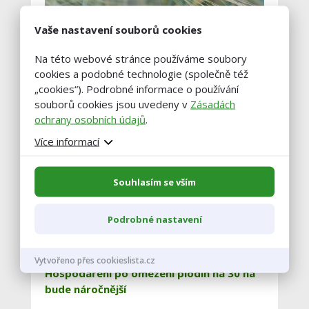
Vaše nastavení souborů cookies
Precizní zemědělství spoří peníze, ukázal
Na této webové stránce používáme soubory
projekt
cookies a podobné technologie (společně též
„cookies“). Podrobné informace o používání
souborů cookies jsou uvedeny v
Zásadách
ochrany osobních údajů
.
Více informací
Souhlasím se vším
Podrobné nastavení
Vytvořeno přes cookieslista.cz
Hospodaření po omezení plodin na 30 ha
bude náročnější