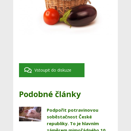
Vstoupit do diskuze
Podobné články
Podpořit potravinovou
soběstačnost České
republiky. To je hlavním
záměrem mimořádného 10.