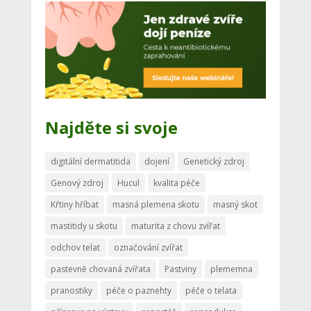
Najděte si svoje
digitální dermatitida
dojení
Genetický zdroj
Genový zdroj
Hucul
kvalita péče
Křtiny hříbat
masná plemena skotu
masný skot
mastitidy u skotu
maturita z chovu zvířat
odchov telat
označování zvířat
pastevně chovaná zvířata
Pastviny
plememna
pranostiky
péče o paznehty
péče o telata