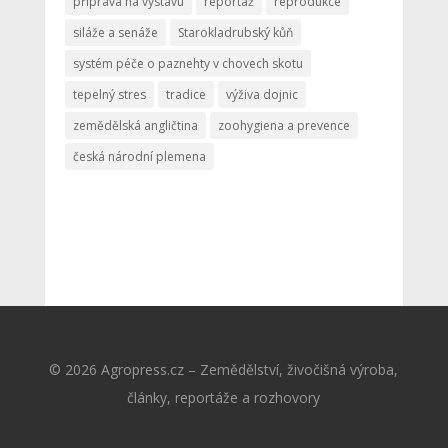
příprava na výstavu
reportáž
reprodukce
siláže a senáže
Starokladrubský kůň
systém péče o paznehty v chovech skotu
tepelný stres
tradice
výživa dojnic
zemědělská angličtina
zoohygiena a prevence
česká národní plemena
© 2026 Agropress.cz – Zemědělství, živočišná výroba,
články, reportáže a rozhovory