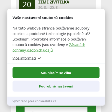
20
ZEMĚ ŽIVITELKA
20. 8. - 25. 8.,
srpen
České Budějovice
Vaše nastavení souborů cookies
29
KRAJSKÉ DOŽÍNKY
Na této webové stránce používáme soubory
LIBERECKÉHO KRAJE 2026
srpen
cookies a podobné technologie (společně též
29. 8.,
„cookies“). Podrobné informace o používání
Jilemnice
souborů cookies jsou uvedeny v
Zásadách
ochrany osobních údajů
.
Zobrazit celý kalendář
Více informací
Souhlasím se vším
Buďte vždy v obraze!
Podrobné nastavení
Zadejte váš email a my vám občas
pošleme výběr těch nejzajímavější
článků.
Vytvořeno přes cookieslista.cz