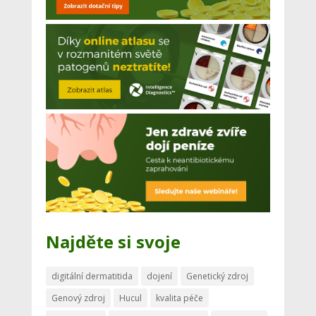
Najděte si svoje
digitální dermatitida
dojení
Genetický zdroj
Genový zdroj
Hucul
kvalita péče