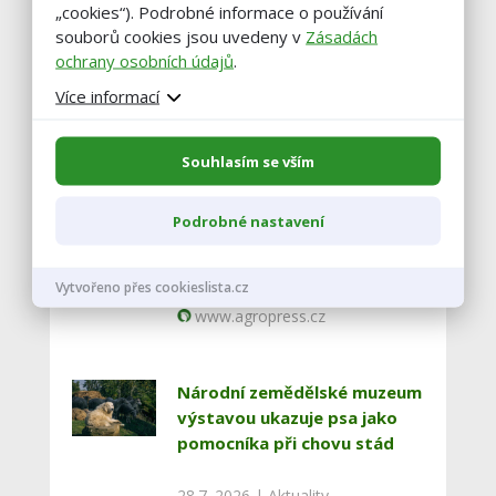
„cookies“). Podrobné informace o používání
Vstoupit do diskuze
souborů cookies jsou uvedeny v
Zásadách
ochrany osobních údajů
.
Více informací
Podobné články
Souhlasím se vším
Zemědělci na jihu Čech snižují
stavy skotu, kvůli suchu
Podrobné nastavení
nemají krmivo
30.7. 2026 |
Aktuality
Vytvořeno přes cookieslista.cz
www.agropress.cz
Národní zemědělské muzeum
výstavou ukazuje psa jako
pomocníka při chovu stád
28.7. 2026 |
Aktuality