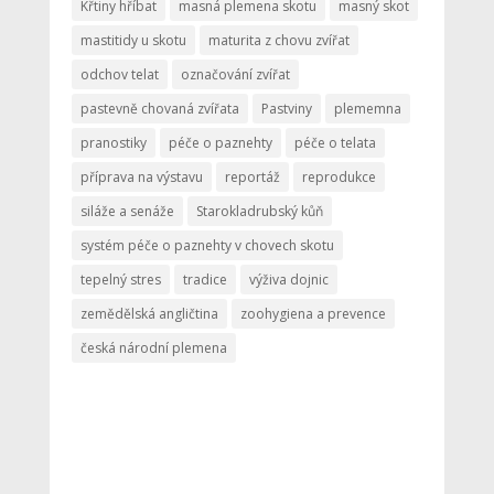
Křtiny hříbat
masná plemena skotu
masný skot
mastitidy u skotu
maturita z chovu zvířat
odchov telat
označování zvířat
pastevně chovaná zvířata
Pastviny
plememna
pranostiky
péče o paznehty
péče o telata
příprava na výstavu
reportáž
reprodukce
siláže a senáže
Starokladrubský kůň
systém péče o paznehty v chovech skotu
tepelný stres
tradice
výživa dojnic
zemědělská angličtina
zoohygiena a prevence
česká národní plemena