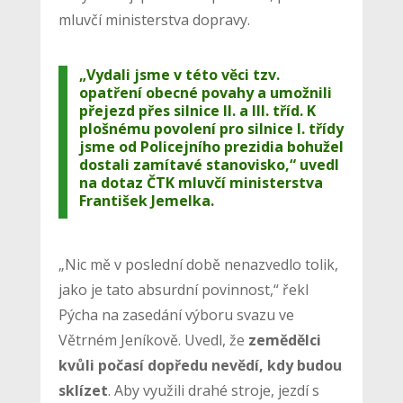
mluvčí ministerstva dopravy.
„Vydali jsme v této věci tzv.
opatření obecné povahy a umožnili
přejezd přes silnice II. a III. tříd. K
plošnému povolení pro silnice I. třídy
jsme od Policejního prezidia bohužel
dostali zamítavé stanovisko,“ uvedl
na dotaz ČTK mluvčí ministerstva
František Jemelka.
„Nic mě v poslední době nenazvedlo tolik,
jako je tato absurdní povinnost,“ řekl
Pýcha na zasedání výboru svazu ve
Větrném Jeníkově. Uvedl, že
zemědělci
kvůli počasí dopředu nevědí, kdy budou
sklízet
. Aby využili drahé stroje, jezdí s