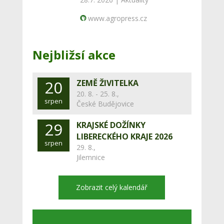
www.agropress.cz
Nejbližsí akce
20
ZEMĚ ŽIVITELKA
20. 8. - 25. 8.,
srpen
České Budějovice
29
KRAJSKÉ DOŽÍNKY
LIBERECKÉHO KRAJE 2026
srpen
29. 8.,
Jilemnice
Zobrazit celý kalendář