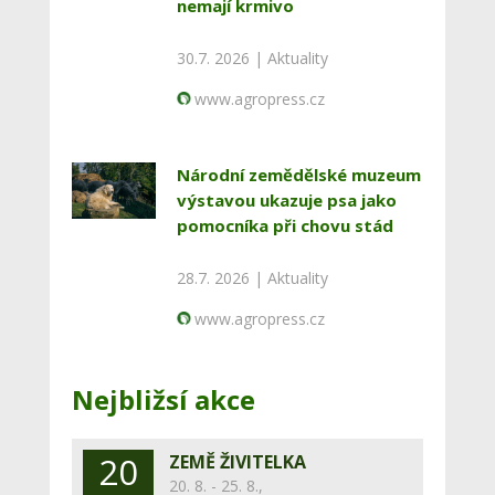
nemají krmivo
30.7. 2026 |
Aktuality
www.agropress.cz
Národní zemědělské muzeum
výstavou ukazuje psa jako
pomocníka při chovu stád
28.7. 2026 |
Aktuality
www.agropress.cz
Nejbližsí akce
20
ZEMĚ ŽIVITELKA
20. 8. - 25. 8.,