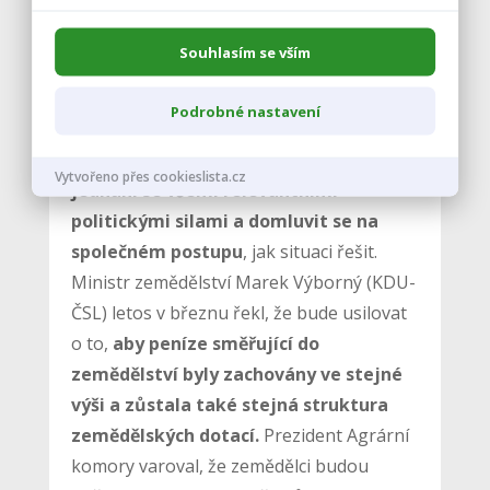
procent a při zohlednění průměrné
evropské inflace za dané období se
Souhlasím se vším
jedná o reálný pokles hodnoty o více
než 40 procent,“ uvedl Pýcha.
Podrobné nastavení
Svaz chce
neprodleně dohodnout
Vytvořeno přes cookieslista.cz
jednání se všemi relevantními
politickými silami a domluvit se na
společném postupu
, jak situaci řešit.
Ministr zemědělství Marek Výborný (KDU-
ČSL) letos v březnu řekl, že bude usilovat
o to,
aby peníze směřující do
zemědělství byly zachovány ve stejné
výši a zůstala také stejná struktura
zemědělských dotací.
Prezident Agrární
komory varoval, že zemědělci budou