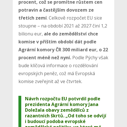
procent, což se promítne růstem cen
potravin a častějším dovozem ze
třetích zemí
. Celkově rozpočet EU sice
stoupne – na období 2021 až 2027 činí 1,2
bilionu eur,
ale do zemědělství chce
komise v příštím období dát podle
Agrární komory ČR 300 miliard eur, o 22
procent méně než nyní.
Podle Pýchy však
bude klíčová informace o rozdělování
evropských peněz, což má Evropská
komise zveřejnit až ve čtvrtek.
Návrh rozpočtu EU potvrdil podle
prezidenta Agrární komory Jana
Doležala obavy zemědělců z
razantních škrtů. „Od toho se odvíjí
i budoucí podoba evropské