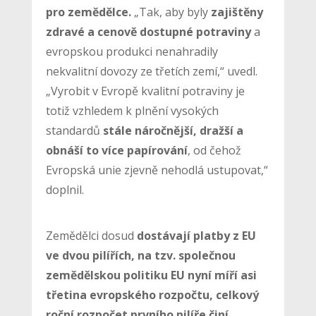
pro zemědělce.
„Tak, aby byly
zajištěny
zdravé a cenově dostupné potraviny
a
evropskou produkci nenahradily
nekvalitní dovozy ze třetích zemí,“ uvedl.
„Vyrobit v Evropě kvalitní potraviny je
totiž vzhledem k plnění vysokých
standardů
stále náročnější, dražší a
obnáší to více papírování
, od čehož
Evropská unie zjevně nehodlá ustupovat,“
doplnil.
Zemědělci dosud
dostávají platby z EU
ve dvou pilířích, na tzv. společnou
zemědělskou politiku EU nyní míří asi
třetina evropského rozpočtu, celkový
roční rozpočet prvního pilíře činí