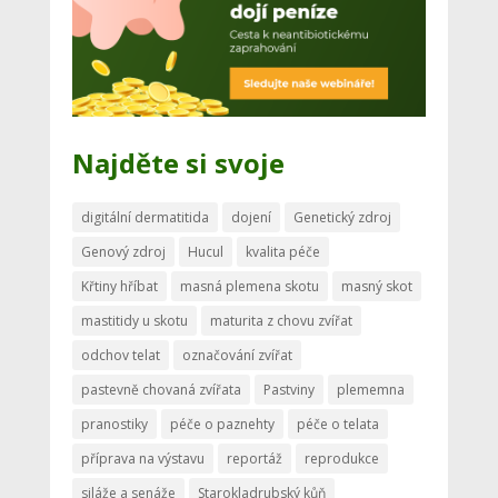
Najděte si svoje
digitální dermatitida
dojení
Genetický zdroj
Genový zdroj
Hucul
kvalita péče
Křtiny hříbat
masná plemena skotu
masný skot
mastitidy u skotu
maturita z chovu zvířat
odchov telat
označování zvířat
pastevně chovaná zvířata
Pastviny
plememna
pranostiky
péče o paznehty
péče o telata
příprava na výstavu
reportáž
reprodukce
siláže a senáže
Starokladrubský kůň