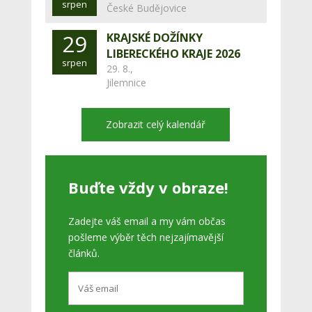
srpen
České Budějovice
29
KRAJSKÉ DOŽÍNKY
LIBERECKÉHO KRAJE 2026
srpen
29. 8.,
Jilemnice
Zobrazit celý kalendář
Buďte vždy v obraze!
Zadejte váš email a my vám občas
pošleme výběr těch nejzajímavější
článků.