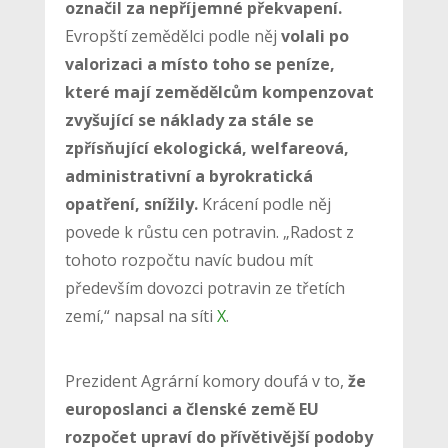
označil za nepříjemné překvapení.
Evropští zemědělci podle něj
volali po
valorizaci a místo toho se peníze,
které mají zemědělcům kompenzovat
zvyšující se náklady za stále se
zpřísňující ekologická, welfareová,
administrativní a byrokratická
opatření, snížily.
Krácení podle něj
povede k růstu cen potravin. „Radost z
tohoto rozpočtu navíc budou mít
především dovozci potravin ze třetích
zemí,“ napsal na síti
X
.
Prezident Agrární komory doufá v to,
že
europoslanci a členské země EU
rozpočet upraví do přívětivější podoby