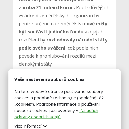
zhruba 21 miliard korun.
Podle dřívějších
vyjádření zemědělských organizací by
peníze určené na zemědělství
nově měly
být součástí jediného fondu
a o jejich
rozdělení by
rozhodovaly národní státy
podle svého uvážení
, což podle nich
povede k prohlubování rozdílů mezi
členskými státy.
Vaše nastavení souborů cookies
„Návrh nejenže nezohledňuje
vysokou inflaci posledních let, ale
Na této webové stránce používáme soubory
peníze do zemědělství dokonce
cookies a podobné technologie (společně též
nominálně snižuje. Celková částka
„cookies“). Podrobné informace o používání
pro období 2028 až 2034 má být cca
300 miliard eur (7,56 bilionu korun),
souborů cookies jsou uvedeny v
Zásadách
oproti 386 miliard eur (9,73 bilionu
ochrany osobních údajů
.
korun) v letech 2021 až 2027, tedy
Více informací
nominální pokles o více než 22