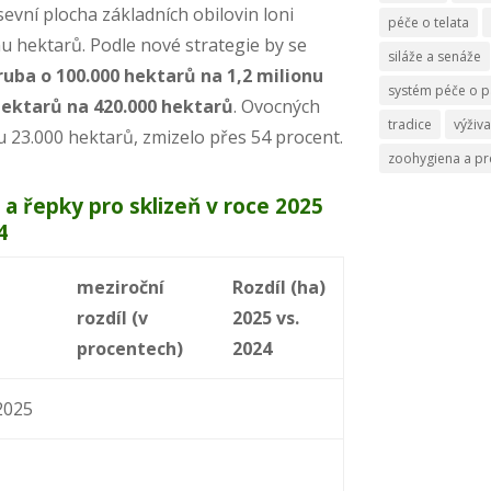
evní plocha základních obilovin loni
péče o telata
nu hektarů. Podle nové strategie by se
siláže a senáže
hruba o 100.000 hektarů na 1,2 milionu
systém péče o p
 hektarů na 420.000 hektarů
. Ovocných
tradice
výživa
u 23.000 hektarů, zmizelo přes 54 procent.
zoohygiena a p
 a řepky pro sklizeň v roce 2025
4
meziroční
Rozdíl (ha)
rozdíl (v
2025 vs.
procentech)
2024
2025