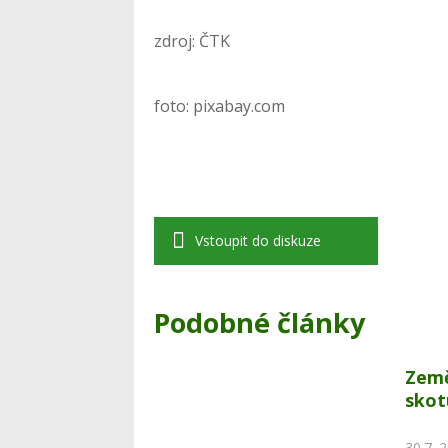
zdroj: ČTK
foto: pixabay.com
Vstoupit do diskuze
Podobné články
Země
skot
30.7. 