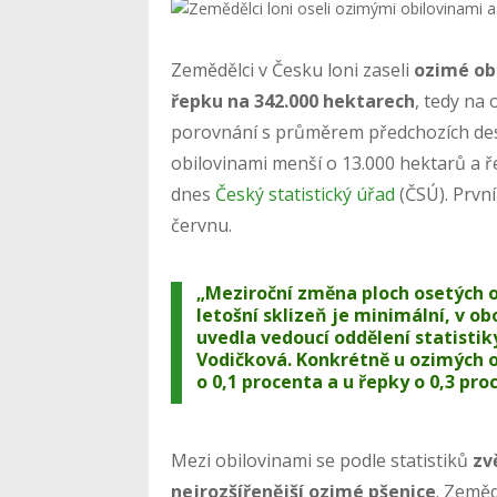
Zemědělci v Česku loni zaseli
ozimé ob
řepku na 342.000 hektarech
, tedy na
porovnání s průměrem předchozích dese
obilovinami menší o 13.000 hektarů a ř
dnes
Český statistický úřad
(ČSÚ). První
červnu.
„Meziroční změna ploch osetých 
letošní sklizeň je minimální, v ob
uvedla vedoucí oddělení statistik
Vodičková. Konkrétně u ozimých ob
o 0,1 procenta a u řepky o 0,3 pro
Mezi obilovinami se podle statistiků
zv
nejrozšířenější ozimé pšenice
. Zeměd