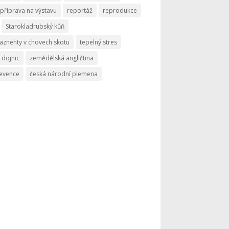
příprava na výstavu
reportáž
reprodukce
Starokladrubský kůň
aznehty v chovech skotu
tepelný stres
 dojnic
zemědělská angličtina
revence
česká národní plemena