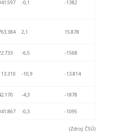
941.597
-0,1
-1382
763.384
2,1
15.878
22.733
-6,5
-1568
113.310
-10,9
-13.814
42.170
-4,3
-1878
341.867
-0,3
-1095
(Zdroj: ČSÚ)