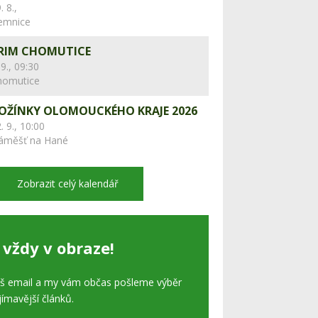
. 8.,
lemnice
RIM CHOMUTICE
 9., 09:30
homutice
OŽÍNKY OLOMOUCKÉHO KRAJE 2026
. 9., 10:00
áměšť na Hané
Zobrazit celý kalendář
 vždy v obraze!
áš email a my vám občas pošleme výběr
jímavější článků.