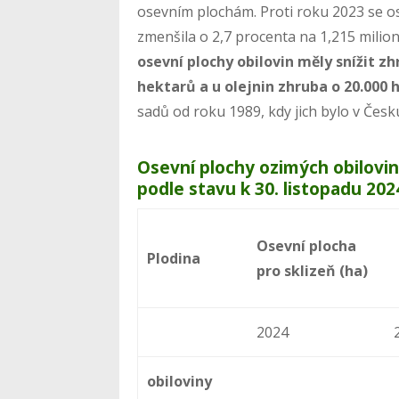
osevním plochám. Proti roku 2023 se os
zmenšila o 2,7 procenta na 1,215 milio
osevní plochy obilovin měly snížit z
hektarů a u olejnin zhruba o 20.000
sadů od roku 1989, kdy jich bylo v Česk
Osevní plochy ozimých obilovin
podle stavu k 30. listopadu 202
Osevní plocha
Plodina
pro sklizeň (ha)
2024
obiloviny