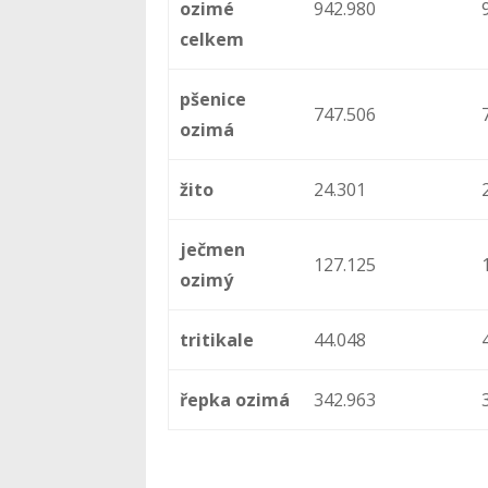
ozimé
942.980
celkem
pšenice
747.506
ozimá
žito
24.301
ječmen
127.125
ozimý
tritikale
44.048
řepka ozimá
342.963