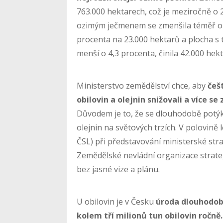
763.000 hektarech, což je meziročně o 
ozimým ječmenem se zmenšila téměř o 1
procenta na 23.000 hektarů a plocha s tr
menší o 4,3 procenta, činila 42.000 hek
Ministerstvo zemědělství chce, aby
češ
obilovin a olejnin snižovali a více se
Důvodem je to, že se dlouhodobě potýka
olejnin na světových trzích. V polovině
ČSL) při představování ministerské str
Zemědělské nevládní organizace strateg
bez jasné vize a plánu.
U obilovin je v Česku
úroda dlouhodob
kolem tří milionů tun obilovin ročně.