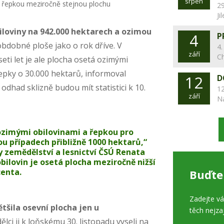
srpen
29
Ji
iloviny na 942.000 hektarech a ozimou
4
P
 obdobné ploše jako o rok dříve. V
4.
září
C
ti let je ale plocha osetá ozimými
epky o 30.000 hektarů, informoval
12
D
 odhad sklizně budou mít statistici k 10.
12
září
N
ozimými obilovinami a řepkou pro
ou případech přibližně 1000 hektarů,“
y zemědělství a lesnictví ČSÚ Renata
ilovin je osetá plocha meziročně nižší
centa.
Buďte
Zadejte v
ětšila osevní plocha jen u
těch nejza
ělci ji k loňskému 30. listopadu vyseli na