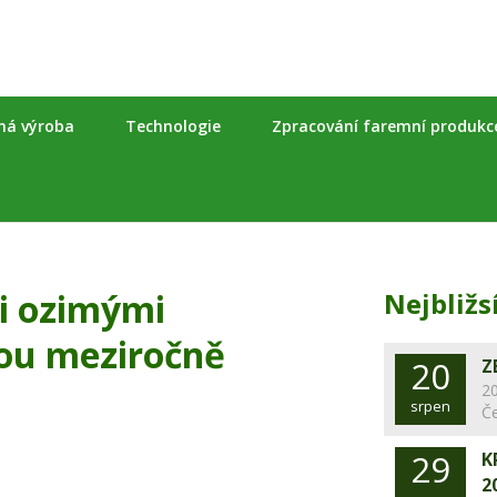
nná výroba
Technologie
Zpracování faremní produkc
li ozimými
Nejbližs
kou meziročně
20
Z
20
srpen
Č
29
K
2