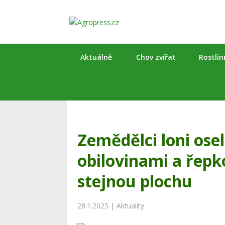
Aktuálně
Chov zvířat
Rostli
Zemědělci loni ose
obilovinami a řep
stejnou plochu
28.1.2025
|
Aktuality