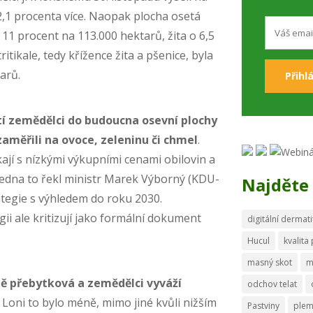
2,1 procenta více. Naopak plocha osetá
1 procent na 113.000 hektarů, žita o 6,5
itikale, tedy křížence žita a pšenice, byla
tarů.
tí zemědělci do budoucna osevní plochy
 zaměřili na ovoce, zeleninu či chmel
.
jí s nízkými výkupními cenami obilovin a
 ledna to řekl ministr Marek Výborný (KDU-
Najděte 
ategie s výhledem do roku 2030.
ii ale kritizují jako formální dokument
digitální dermati
Hucul
kvalita
masný skot
m
ě přebytková a zemědělci vyváží
odchov telat
Loni to bylo méně, mimo jiné kvůli nižším
Pastviny
ple