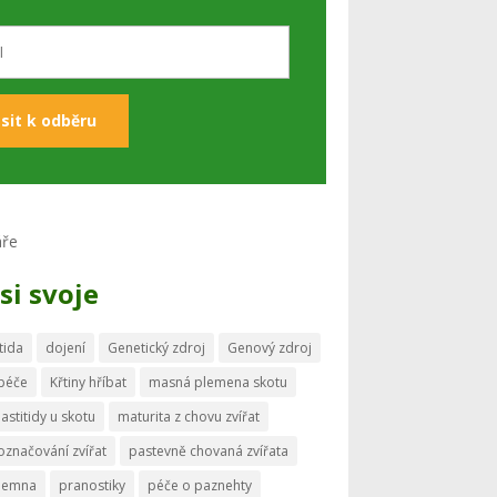
si svoje
tida
dojení
Genetický zdroj
Genový zdroj
 péče
Křtiny hříbat
masná plemena skotu
astitidy u skotu
maturita z chovu zvířat
označování zvířat
pastevně chovaná zvířata
memna
pranostiky
péče o paznehty