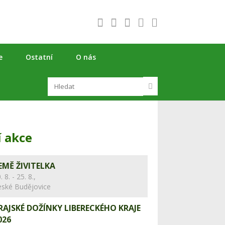
e
Ostatní
O nás
í akce
EMĚ ŽIVITELKA
. 8. - 25. 8.,
eské Budějovice
RAJSKÉ DOŽÍNKY LIBERECKÉHO KRAJE
026