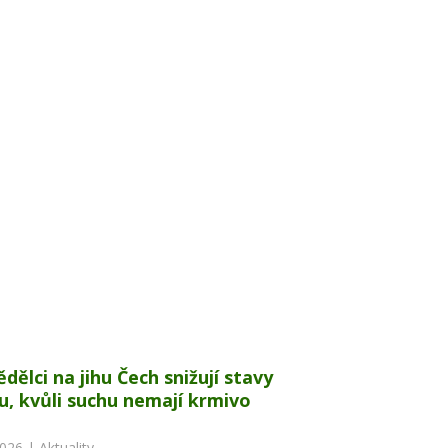
dělci na jihu Čech snižují stavy
u, kvůli suchu nemají krmivo
2026 |
Aktuality