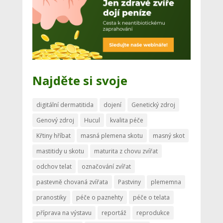
Najděte si svoje
digitální dermatitida
dojení
Genetický zdroj
Genový zdroj
Hucul
kvalita péče
Křtiny hříbat
masná plemena skotu
masný skot
mastitidy u skotu
maturita z chovu zvířat
odchov telat
označování zvířat
pastevně chovaná zvířata
Pastviny
plememna
pranostiky
péče o paznehty
péče o telata
příprava na výstavu
reportáž
reprodukce