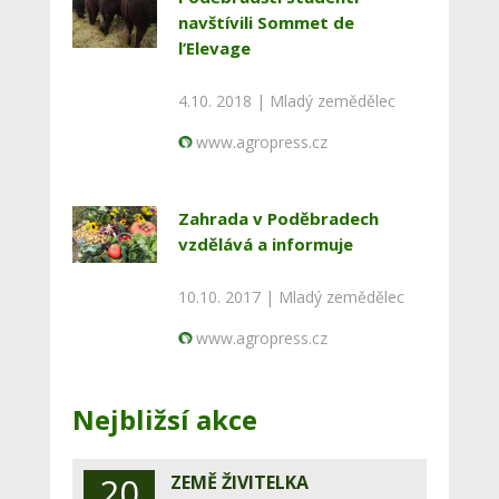
navštívili Sommet de
l’Elevage
4.10. 2018 |
Mladý zemědělec
www.agropress.cz
Zahrada v Poděbradech
vzdělává a informuje
10.10. 2017 |
Mladý zemědělec
www.agropress.cz
Nejbližsí akce
20
ZEMĚ ŽIVITELKA