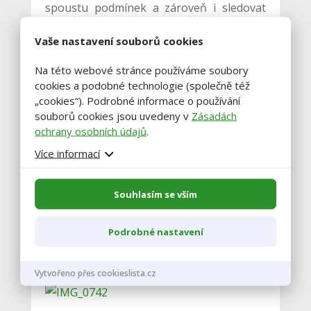
spoustu podmínek a zároveň i sledovat
bonitéra, který nám dává pokyny
Vaše nastavení souborů cookies
k hladkému průběhu a postavení krav do
řady dle umístění. Tato kola jsou
Na této webové stránce používáme soubory
rozdělena podle reprodukčního období,
cookies a podobné technologie (společně též
„cookies“). Podrobné informace o používání
kde soupeří jednotlivé krávy mezi sebou, a
souborů cookies jsou uvedeny v
Zásadách
na konci jsou vítězky z jednotlivých
ochrany osobních údajů
.
kategorií postaveny do finálního kola, kde
Více informací
je vyhlášena šampionka výstavy. Ta
dostane nejvyšší ocenění, která lze na této
Souhlasím se vším
výstavě získat.
Podrobné nastavení
Foto č. 5 Výstava dojného skotu v USA
Vytvořeno přes cookieslista.cz