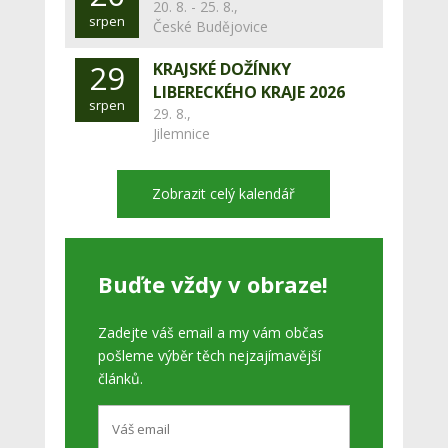
20. 8. - 25. 8.,
srpen
České Budějovice
29
KRAJSKÉ DOŽÍNKY
LIBERECKÉHO KRAJE 2026
srpen
29. 8.,
Jilemnice
Zobrazit celý kalendář
Buďte vždy v obraze!
Zadejte váš email a my vám občas
pošleme výběr těch nejzajímavější
článků.