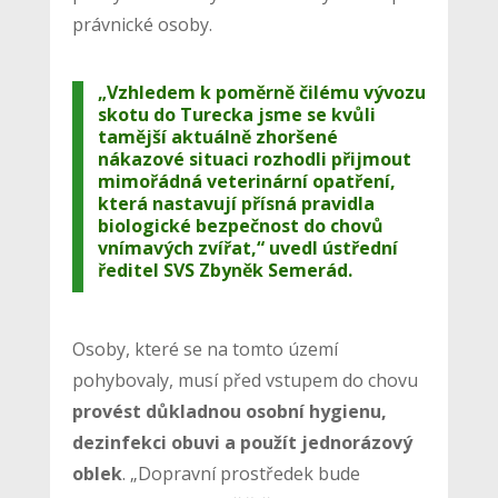
právnické osoby.
„Vzhledem k poměrně čilému vývozu
skotu do Turecka jsme se kvůli
tamější aktuálně zhoršené
nákazové situaci rozhodli přijmout
mimořádná veterinární opatření,
která nastavují přísná pravidla
biologické bezpečnost do chovů
vnímavých zvířat,“ uvedl ústřední
ředitel SVS Zbyněk Semerád.
Osoby, které se na tomto území
pohybovaly, musí před vstupem do chovu
provést důkladnou osobní hygienu,
dezinfekci obuvi a použít jednorázový
oblek
. „Dopravní prostředek bude