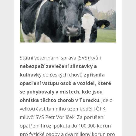
Státní veterinární správa (SVS) kvůli
nebezpečí zavlečení slintavky a
kulhavk
y do českých chovů
zpřísnila
opatření vstupu osob a vozidel, které
se pohybovaly v místech, kde jsou
ohniska těchto chorob v Turecku
. Jde o
velkou část tamního území, sdělil ČTK
mluvčí SVS Petr Vorlíček. Za porušení
opatření hrozí pokuta do 100.000 korun
pro fyzické osoby a dva miliony korun pro