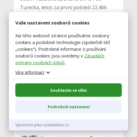
Turecka, letos za první pololetí 22.466
kusů, z toho 15.314 do Turecka.
Vaše nastavení souborů cookies
Na této webové stránce používáme soubory
Autor: ČTK
cookies a podobné technologie (společně též
„cookies“). Podrobné informace o používání
foto: pxhere.com
souborů cookies jsou uvedeny v
Zásadách
ochrany osobních údajů
.
Více informací
Souhlasím se vším
Vstoupit do diskuze
Podrobné nastavení
Podobné články
Vytvořeno přes cookieslista.cz