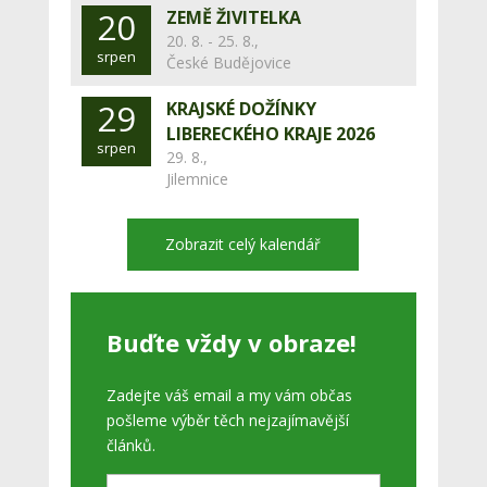
20
ZEMĚ ŽIVITELKA
20. 8. - 25. 8.,
srpen
České Budějovice
29
KRAJSKÉ DOŽÍNKY
LIBERECKÉHO KRAJE 2026
srpen
29. 8.,
Jilemnice
Zobrazit celý kalendář
Buďte vždy v obraze!
Zadejte váš email a my vám občas
pošleme výběr těch nejzajímavější
článků.