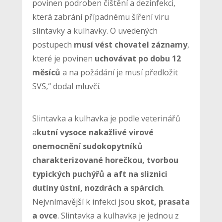
povinen podroben čištění a dezinfekci,
která zabrání případnému šíření viru
slintavky a kulhavky. O uvedených
postupech
musí vést chovatel záznamy
,
které je povinen
uchovávat po dobu 12
měsíců
a na požádání je musí předložit
SVS,“ dodal mluvčí.
Slintavka a kulhavka je podle veterinářů
a
kutní vysoce nakažlivé virové
onemocnění sudokopytníků
charakterizované horečkou, tvorbou
typických puchýřů a aft na sliznici
dutiny ústní, nozdrách a spárcích
.
Nejvnímavější k infekci jsou
skot, prasata
a ovce
. Slintavka a kulhavka je jednou z