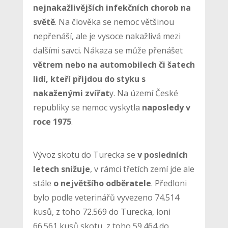
nejnakažlivějších infekčních chorob na
světě
. Na člověka se nemoc většinou
nepřenáší, ale je vysoce nakažlivá mezi
dalšími savci. Nákaza se může přenášet
větrem nebo na automobilech či šatech
lidí, kteří přijdou do styku s
nakaženými zvířat
y. Na území České
republiky se nemoc vyskytla
naposledy v
roce 1975
.
Vývoz skotu do Turecka se
v posledních
letech snižuje
, v rámci třetích zemí jde ale
stále
o největšího odběratele
. Předloni
bylo podle veterinářů vyvezeno 74.514
kusů, z toho 72.569 do Turecka, loni
66.561 kusů skotu, z toho 59.464 do