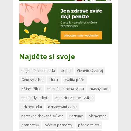
Najděte si svoje
digitální dermatitida
dojení
Genetický zdroj
Genový zdroj
Hucul
kvalita péče
Křtiny hříbat
masná plemena skotu
masný skot
mastitidy u skotu
maturita z chovu zvířat
odchov telat
označování zvířat
pastevně chovaná zvířata
Pastviny
plememna
pranostiky
péče o paznehty
péče o telata