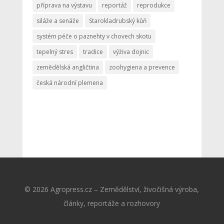
příprava na výstavu
reportáž
reprodukce
siláže a senáže
Starokladrubský kůň
systém péče o paznehty v chovech skotu
tepelný stres
tradice
výživa dojnic
zemědělská angličtina
zoohygiena a prevence
česká národní plemena
© 2026 Agropress.cz – Zemědělství, živočišná výroba,
články, reportáže a rozhovory