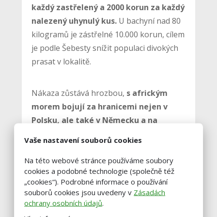
každý zastřelený a 2000 korun za každý
nalezený uhynulý kus.
U bachyní nad 80
kilogramů je zástřelné 10.000 korun, cílem
je podle Šebesty snížit populaci divokých
prasat v lokalitě.
Nákaza zůstává hrozbou,
s africkým
morem bojují za hranicemi nejen v
Polsku, ale také v Německu a na
Slovensku
. Nákaza je také například v
Vaše nastavení souborů cookies
Rumunsku, Itálii, Španělsku nebo v
Na této webové stránce používáme soubory
pobaltských zemích, kde se stejně jako v
cookies a podobné technologie (společně též
Polsku nebo Rumunsku dostala i do chovů
„cookies“). Podrobné informace o používání
domácích prasat včetně velkochovů. Šíření
souborů cookies jsou uvedeny v
Zásadách
afrického moru prasat
není navíc
ochrany osobních údajů
.
spojené jen s migrací divokých prasat,