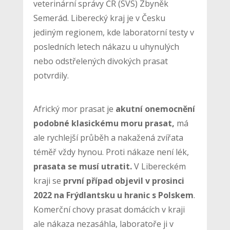
veterinární správy ČR (SVS) Zbyněk
Semerád. Liberecký kraj je v Česku
jediným regionem, kde laboratorní testy v
posledních letech nákazu u uhynulých
nebo odstřelených divokých prasat
potvrdily.
Africký mor prasat je
akutní onemocnění
podobné klasickému moru prasat,
má
ale rychlejší průběh a nakažená zvířata
téměř vždy hynou. Proti nákaze není lék,
prasata se musí utratit.
V Libereckém
kraji se
první případ objevil v prosinci
2022 na Frýdlantsku u hranic s Polskem
.
Komerční chovy prasat domácích v kraji
ale nákaza nezasáhla, laboratoře ji v