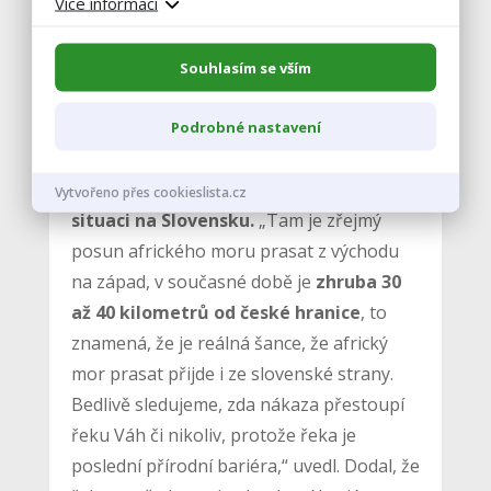
Více informací
souvisí také s produkty, které
pocházejí z volně žijících prasat, ať to
Souhlasím se vším
jsou trofeje, maso nebo výrobky.
Podrobné nastavení
Podle ředitele veterinární sekce SVS Petra
Šatrána
veterináři pozorují zejména
Vytvořeno přes cookieslista.cz
situaci na Slovensku.
„Tam je zřejmý
posun afrického moru prasat z východu
na západ, v současné době je
zhruba 30
až 40 kilometrů od české hranice
, to
znamená, že je reálná šance, že africký
mor prasat přijde i ze slovenské strany.
Bedlivě sledujeme, zda nákaza přestoupí
řeku Váh či nikoliv, protože řeka je
poslední přírodní bariéra,“ uvedl. Dodal, že