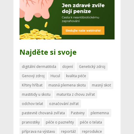
Najděte si svoje
digitální dermatitida
dojení
Genetický zdroj
Genový zdroj
Hucul
kvalita péče
Křtiny hříbat
masná plemena skotu
masný skot
mastitidy u skotu
maturita z chovu zvířat
odchov telat
označování zvířat
pastevně chovaná zvířata
Pastviny
plememna
pranostiky
péče o paznehty
péče o telata
příprava na výstavu
reportáž
reprodukce