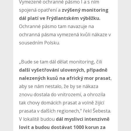
Vymezené ochranné pásmo I a s ním
spojená opatření a
zvýšený monitoring
dál platí ve Frýdlantském výběžku.
Ochranné pásmo tam navazuje na
ochranná pásma vymezená kvůli nákaze v
sousedním Polsku.
„Bude se tam dál dělat monitoring, čili
další vyšetřování ulovených, případně
nalezených kusů na africký mor prasat
,
aby se nám nestalo, že by se nákaza
znovu dostala do vnitrozemí, a ohrozila
tak chovy domácích prasat a volně žijící
prasata v dalších regionech,“ řekl Šebesta.
V lokalitě budou
dál myslivci intenzivně
lovit a budou dostávat 1000 korun za