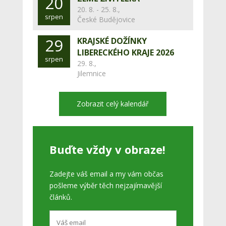
20
20. 8. - 25. 8.,
srpen
České Budějovice
29
KRAJSKÉ DOŽÍNKY
LIBERECKÉHO KRAJE 2026
srpen
29. 8.,
Jilemnice
Zobrazit celý kalendář
Buďte vždy v obraze!
Zadejte váš email a my vám občas
pošleme výběr těch nejzajímavější
článků.