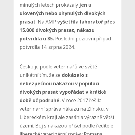
minulých letech prokázaly
jen u
ulovených nebo uhynulých divokých
prasat
. Na AMP
vyšetřila laboratoř přes
15.000 divokých prasat, nákazu
potvrdila u 85.
Poslední pozitivní případ
potvrdila 14. srpna 2024.
Česko je podle veterinářů ve světě
unikátní tím, že se
dokázalo s
nebezpečnou nákazou v populaci
divokých prasat vypořádat v krátké
době už podruhé.
V roce 2017 řešila
veterinární správa nákazu na Zlínsku, v
Libereckém kraji ale zasáhla výrazně větší
území. Boj s nákazou přišel podle ředitele
liberecké veterinární správy Romana