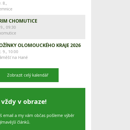
. 8.,
lemnice
RIM CHOMUTICE
 9., 09:30
homutice
OŽÍNKY OLOMOUCKÉHO KRAJE 2026
. 9., 10:00
áměšť na Hané
Zobrazit celý kalendář
 vždy v obraze!
áš email a my vám občas pošleme výběr
jímavější článků.