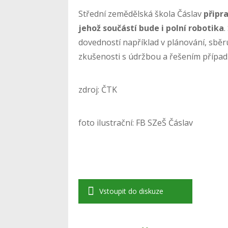
Střední zemědělská škola Čáslav
připr
jehož součástí bude i polní robotika
dovedností například v plánování, sběru
zkušenosti s údržbou a řešením přípa
zdroj: ČTK
foto ilustrační: FB SZeŠ Čáslav
Vstoupit do diskuze