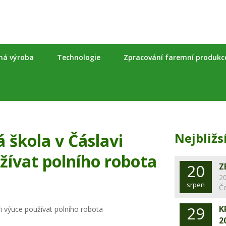
nná výroba
Technologie
Zpracování faremní produkc
 škola v Čáslavi
Nejbližs
žívat polního robota
20
Z
20
srpen
Č
29
K
2