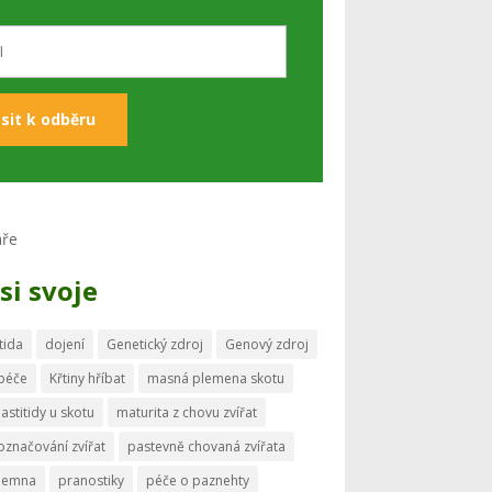
si svoje
tida
dojení
Genetický zdroj
Genový zdroj
 péče
Křtiny hříbat
masná plemena skotu
astitidy u skotu
maturita z chovu zvířat
označování zvířat
pastevně chovaná zvířata
memna
pranostiky
péče o paznehty