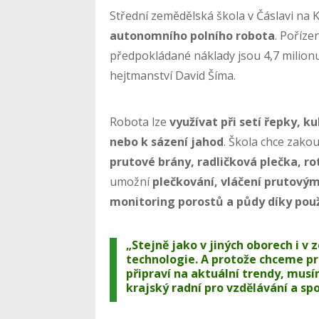
Střední zemědělská škola v Čáslavi n
autonomního polního robota
. Pořízen
předpokládané náklady jsou 4,7 milion
hejtmanství David Šíma.
Robota lze
využívat při setí řepky, k
nebo k sázení jahod
. Škola chce zakou
prutové brány, radličková plečka, ro
umožní
plečkování, vláčení prutový
monitoring porostů a půdy díky pou
„Stejně jako v jiných oborech i v
technologie. A protože chceme pro
připraví na aktuální trendy, mus
krajský radní pro vzdělávání a sp