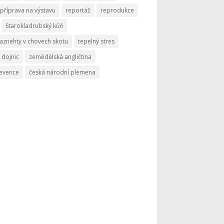
příprava na výstavu
reportáž
reprodukce
Starokladrubský kůň
aznehty v chovech skotu
tepelný stres
 dojnic
zemědělská angličtina
revence
česká národní plemena