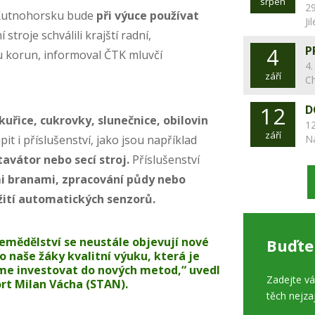
srpen
29
a Kutnohorsku bude
při výuce používat
Ji
í stroje schválili krajští radní,
4
P
u korun, informoval ČTK mluvčí
4.
září
C
12
D
ukuřice, cukrovky, slunečnice, obilovin
12
září
pit i příslušenství, jako jsou například
N
tavátor nebo secí stroj.
Příslušenství
mi branami, zpracování půdy nebo
žití automatických senzorů.
 zemědělství se neustále objevují nové
Buďte
 naše žáky kvalitní výuku, která je
íme investovat do nových metod,“ uvedl
Zadejte v
ort Milan Vácha (STAN).
těch nejza