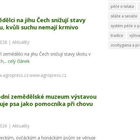
péče o telata
siláže a senáže
dělci na jihu Čech snižují stavy
systém péče o p
u, kvůli suchu nemají krmivo
tradice
výživa
2026 |
Aktuality
zoohygiena a p
í zemědělci na jihu Čech snižují stavy skotu v
h,..
celý článek
www.agropress.cz
dní zemědělské muzeum výstavou
uje psa jako pomocníka při chovu
2026 |
Aktuality
veckým, ovčáckým a honáckým psům se věnuje