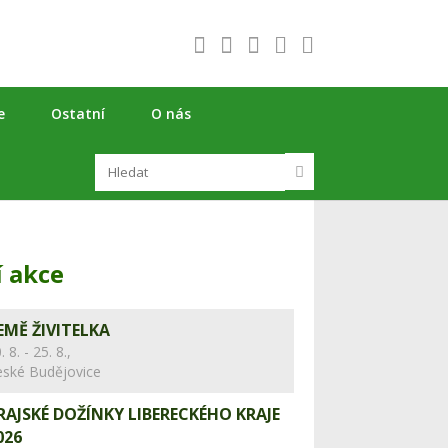
e
Ostatní
O nás
í akce
EMĚ ŽIVITELKA
. 8. - 25. 8.,
eské Budějovice
RAJSKÉ DOŽÍNKY LIBERECKÉHO KRAJE
026