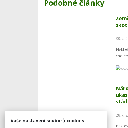
Podobné články
Země
skot
30.7. 
Někteř
chovec
Náro
ukaz
stád
28.7. 
Vaše nastavení souborů cookies
Paste