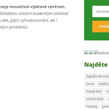
avuje inovativní výukové centrum,
. Středisko umožní studentům získávat
 dat, jejich vyhodnocování, ale i
dných problémů.
Najděte 
digitální dermati
Hucul
kvalita
masný skot
m
odchov telat
Pastviny
ple