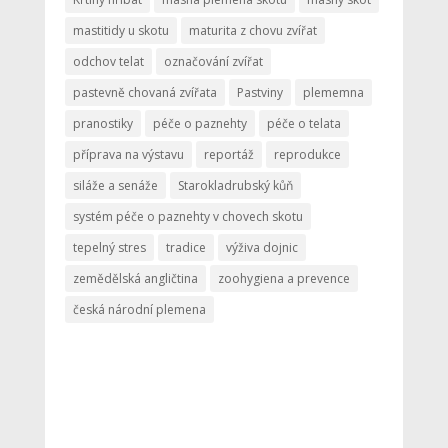
mastitidy u skotu
maturita z chovu zvířat
odchov telat
označování zvířat
pastevně chovaná zvířata
Pastviny
plememna
pranostiky
péče o paznehty
péče o telata
příprava na výstavu
reportáž
reprodukce
siláže a senáže
Starokladrubský kůň
systém péče o paznehty v chovech skotu
tepelný stres
tradice
výživa dojnic
zemědělská angličtina
zoohygiena a prevence
česká národní plemena