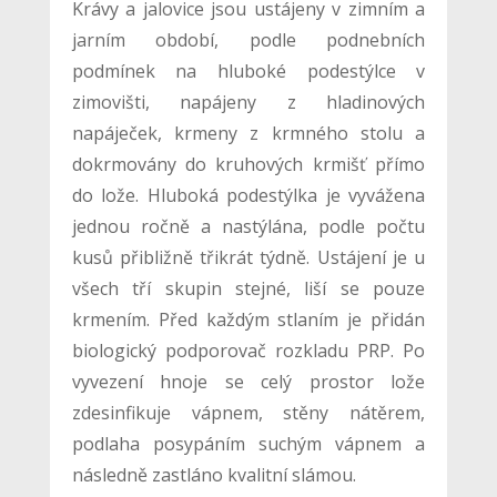
Krávy a jalovice jsou ustájeny v zimním a
jarním období, podle podnebních
podmínek na hluboké podestýlce v
zimovišti, napájeny z hladinových
napáječek, krmeny z krmného stolu a
dokrmovány do kruhových krmišť přímo
do lože. Hluboká podestýlka je vyvážena
jednou ročně a nastýlána, podle počtu
kusů přibližně třikrát týdně. Ustájení je u
všech tří skupin stejné, liší se pouze
krmením. Před každým stlaním je přidán
biologický podporovač rozkladu PRP. Po
vyvezení hnoje se celý prostor lože
zdesinfikuje vápnem, stěny nátěrem,
podlaha posypáním suchým vápnem a
následně zastláno kvalitní slámou.