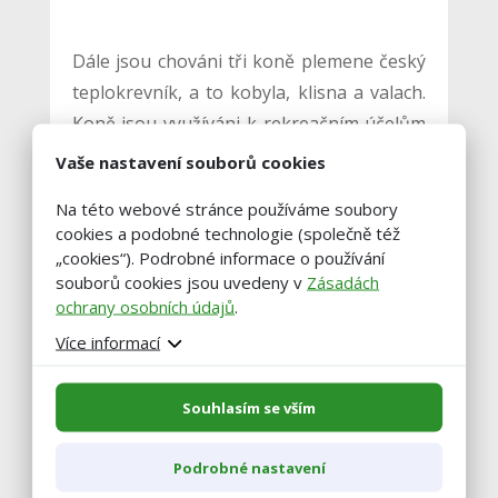
Dále jsou chováni tři koně plemene český
teplokrevník, a to kobyla, klisna a valach.
Koně jsou využíváni k rekreačním účelům
a k práci s dobytkem. Reprodukce je
Vaše nastavení souborů cookies
zajišťována inseminací, kterou provádí
Na této webové stránce používáme soubory
přivolaný technik. Koně jsou ustájeni
cookies a podobné technologie (společně též
v boxech a každý den vypouštěni na
„cookies“). Podrobné informace o používání
pastvu, boxy jsou kydány podle potřeby
souborů cookies jsou uvedeny v
Zásadách
ochrany osobních údajů
.
minimálně jednou týdně. V létě koně
nocují na pastvinách, v případě dešťů jsou
Více informací
ustájeni v boxech.
Souhlasím se vším
Foto č. 3 Plemeno charolais
Podrobné nastavení