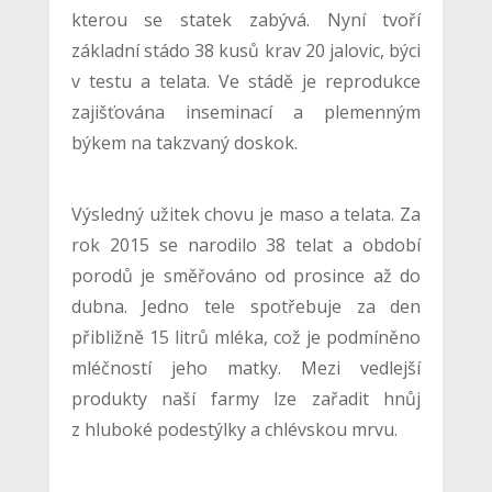
kterou se statek zabývá. Nyní tvoří
základní stádo 38 kusů krav 20 jalovic, býci
v testu a telata. Ve stádě je reprodukce
zajišťována inseminací a plemenným
býkem na takzvaný doskok.
Výsledný užitek chovu je maso a telata. Za
rok 2015 se narodilo 38 telat a období
porodů je směřováno od prosince až do
dubna. Jedno tele spotřebuje za den
přibližně 15 litrů mléka, což je podmíněno
mléčností jeho matky. Mezi vedlejší
produkty naší farmy lze zařadit hnůj
z hluboké podestýlky a chlévskou mrvu.