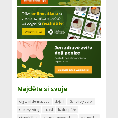
Najděte si svoje
digitální dermatitida
dojení
Genetický zdroj
Genový zdroj
Hucul
kvalita péče
Křtiny hříbat
masná plemena skotu
masný skot