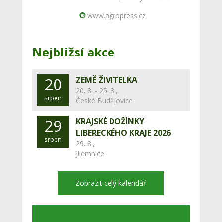
www.agropress.cz
Nejbližsí akce
20
ZEMĚ ŽIVITELKA
20. 8. - 25. 8.,
srpen
České Budějovice
29
KRAJSKÉ DOŽÍNKY
LIBERECKÉHO KRAJE 2026
srpen
29. 8.,
Jilemnice
Zobrazit celý kalendář