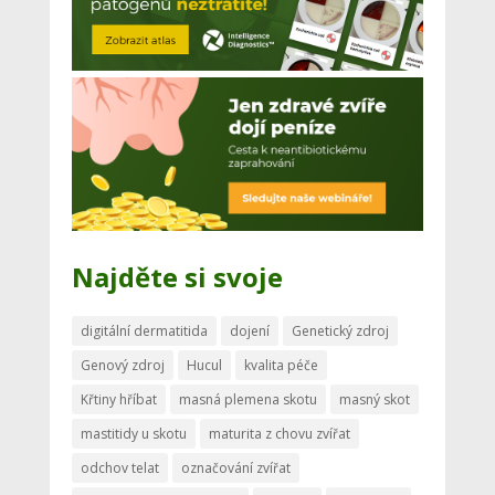
Najděte si svoje
digitální dermatitida
dojení
Genetický zdroj
Genový zdroj
Hucul
kvalita péče
Křtiny hříbat
masná plemena skotu
masný skot
mastitidy u skotu
maturita z chovu zvířat
odchov telat
označování zvířat