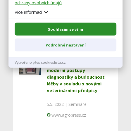
ochrany osobních údajů
.
systémových opatření proti
Více informací
mastitidám a infekčním
onemocněním končetin
Souhlasím se vším
28.2. 2025 |
Semináře
www.agropress.cz
Podrobné nastavení
Vytvořeno přes cookieslista.cz
Mastitidy dojeného skotu,
moderní postupy
diagnostiky a budoucnost
léčby v souladu s novými
veterinárními předpisy
5.5. 2022 |
Semináře
www.agropress.cz