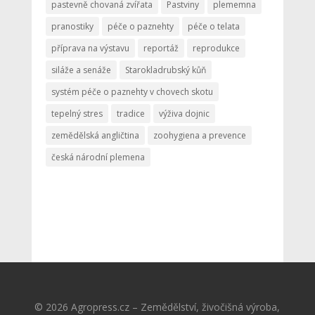
pastevně chovaná zvířata
Pastviny
plememna
pranostiky
péče o paznehty
péče o telata
příprava na výstavu
reportáž
reprodukce
siláže a senáže
Starokladrubský kůň
systém péče o paznehty v chovech skotu
tepelný stres
tradice
výživa dojnic
zemědělská angličtina
zoohygiena a prevence
česká národní plemena
© 2026 Agropress.cz – Zemědělství, živočišná výroba,