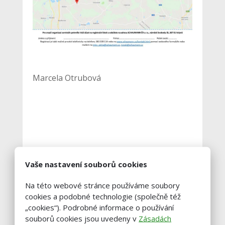
Marcela Otrubová
Vaše nastavení souborů cookies
Na této webové stránce používáme soubory
Podobné články
cookies a podobné technologie (společně též
„cookies“). Podrobné informace o používání
souborů cookies jsou uvedeny v
Zásadách
Biopreparáty jako součást