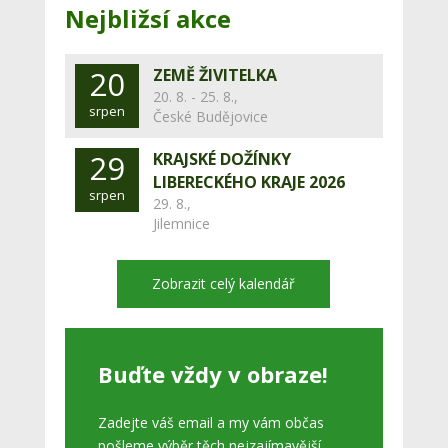
Nejbližsí akce
20
ZEMĚ ŽIVITELKA
20. 8. - 25. 8.,
srpen
České Budějovice
29
KRAJSKÉ DOŽÍNKY
LIBERECKÉHO KRAJE 2026
srpen
29. 8.,
Jilemnice
Zobrazit celý kalendář
Buďte vždy v obraze!
Zadejte váš email a my vám občas
pošleme výběr těch nejzajímavější