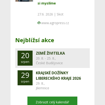
si myslíme
27.6. 2026 |
Skot
www.agropress.cz
Nejbližsí akce
20
ZEMĚ ŽIVITELKA
20. 8. - 25. 8.,
srpen
České Budějovice
29
KRAJSKÉ DOŽÍNKY
LIBERECKÉHO KRAJE 2026
srpen
29. 8.,
Jilemnice
Zobrazit celý kalendář