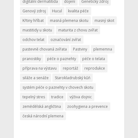
digitální dermatitida
dojení
Genetický zdroj
Genový zdroj
Hucul
kvalita péče
Křtiny hříbat
masná plemena skotu
masný skot
mastitidy u skotu
maturita z chovu zvířat
odchov telat
označování zvířat
pastevně chovaná zvířata
Pastviny
plememna
pranostiky
péče o paznehty
péče o telata
příprava na výstavu
reportáž
reprodukce
siláže a senáže
Starokladrubský kůň
systém péče o paznehty v chovech skotu
tepelný stres
tradice
výživa dojnic
zemědělská angličtina
zoohygiena a prevence
česká národní plemena