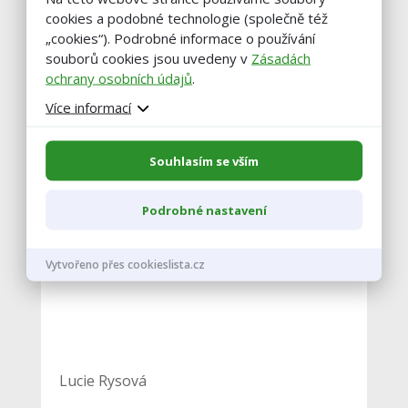
zadních končetin.
cookies a podobné technologie (společně též
„cookies“). Podrobné informace o používání
souborů cookies jsou uvedeny v
Zásadách
ochrany osobních údajů
.
Více informací
Souhlasím se vším
Podrobné nastavení
Vytvořeno přes cookieslista.cz
Lucie Rysová