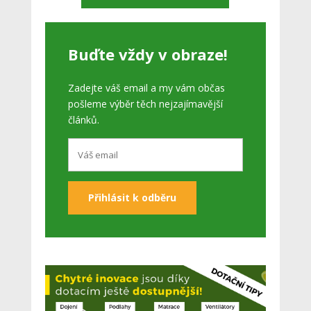
Buďte vždy v obraze!
Zadejte váš email a my vám občas
pošleme výběr těch nejzajímavější
článků.