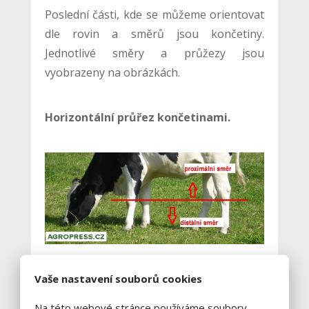
Poslední části, kde se můžeme orientovat
dle rovin a směrů jsou končetiny.
Jednotlivé směry a průžezy jsou
vyobrazeny na obrázkách.
Horizontální průřez končetinami.
Vaše nastavení souborů cookies
Vertikální průřez končetinami.
Pozor,
jednotlivé směry se liší u předních a
Na této webové stránce používáme soubory