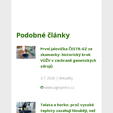
Podobné články
První jalovička ČESTR-GZ ze
zkumavky: historický krok
VÚŽV v záchraně genetických
zdrojů
3.7. 2026 |
Aktuality
www.agropress.cz
Telata a horko: proč vysoké
teploty zasahují hlouběji, než