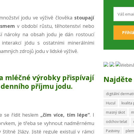
nožství jodu ve výživě člověka
stoupají
lismem
v období růstu, těhotenství nebo
šší nároky na obsah jodu je dán rostoucí
 interakcí jódu s ostatními minerálními
amných zdrojů jodu v lidské výživě.
a mléčné výrobky přispívají
Najděte 
 denního příjmu jodu
.
digitální dermati
Hucul
kvalita
masný skot
m
ze se řídit heslem
„čím více, tím lépe“
. I
odchov telat
prvkem, je třeba se vyhnout nadměrnému
títné žlázy. Jisté regule existují v rámci
Pastviny
ple