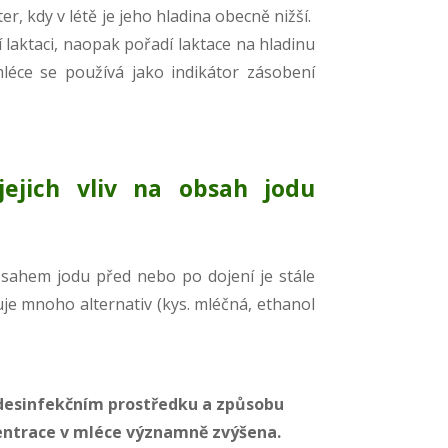
, kdy v létě je jeho hladina obecně nižší.
í laktaci, naopak pořadí laktace na hladinu
léce se používá jako indikátor zásobení
jejich vliv na obsah jodu
bsahem jodu před nebo po dojení je stále
je mnoho alternativ (kys. mléčná, ethanol
v desinfekčním prostředku a způsobu
entrace v mléce významně zvýšena.