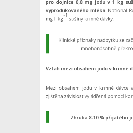
pro dojnice 0,8 mg jodu v 1 kg su
vyprodukovaného mléka
. National R
-1
mg I. kg
sušiny krmné dávky.
Klinické příznaky nadbytku se zač
mnohonásobně překroč
Vztah mezi obsahem jodu v krmné d
Mezi obsahem jodu v krmné dávce a
zjištěna závislost vyjádřená pomocí kor
Zhruba 8-10 % přijatého j