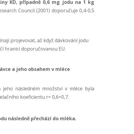
šiny KD, případně 0,6 mg jodu na 1 kg
esearch Council (2001) doporučuje 0,4-0,5
ínají projevovat, až když dávkování jodu
í hranici doporučovanou EU.
ávce a jeho obsahem v mléce
 jeho následném množství v mléce byla
elačního koeficientu r= 0,6=0,7.
odu následně přechází do mléka.