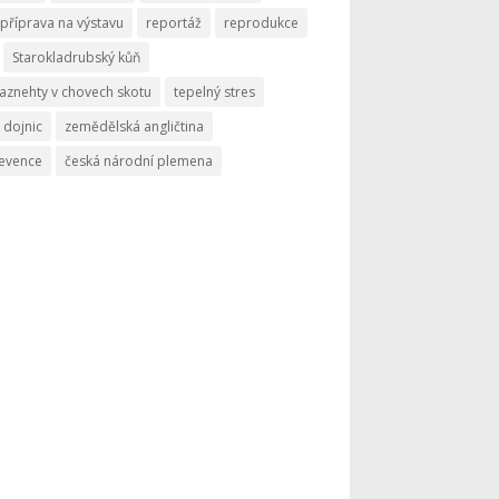
příprava na výstavu
reportáž
reprodukce
Starokladrubský kůň
aznehty v chovech skotu
tepelný stres
 dojnic
zemědělská angličtina
revence
česká národní plemena