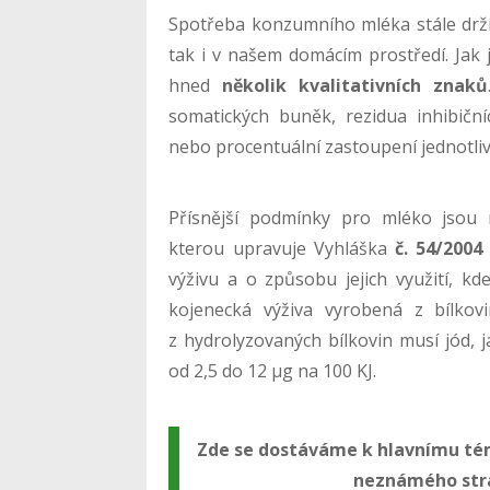
Spotřeba konzumního mléka stále drží 
tak i v našem domácím prostředí. Jak 
hned
několik kvalitativních znaků
somatických buněk, rezidua inhibičn
nebo procentuální zastoupení jednotliv
Přísnější podmínky pro mléko jsou 
kterou upravuje Vyhláška
č. 54/2004
výživu a o způsobu jejich využití, kd
kojenecká výživa vyrobená z bílko
z hydrolyzovaných bílkovin musí jód, 
od 2,5 do 12 μg na 100 KJ.
Zde se dostáváme k hlavnímu té
neznámého stra