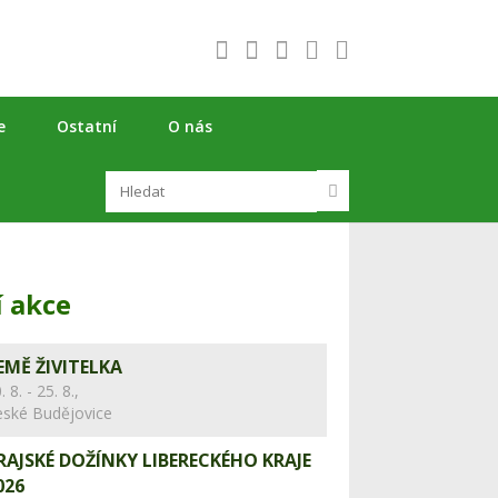
e
Ostatní
O nás
í akce
EMĚ ŽIVITELKA
. 8. - 25. 8.,
eské Budějovice
RAJSKÉ DOŽÍNKY LIBERECKÉHO KRAJE
026