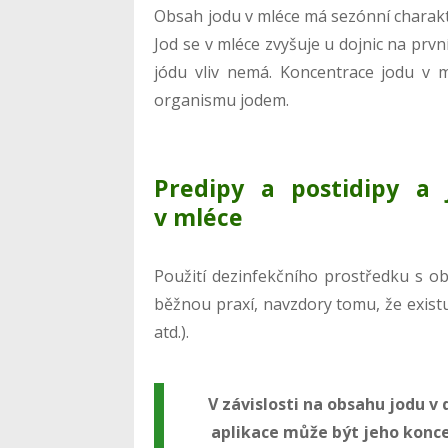
Obsah jodu v mléce má sezónní charakter
Jod se v mléce zvyšuje u dojnic na prvn
jódu vliv nemá. Koncentrace jodu v m
organismu jodem.
Predipy a postidipy a 
v mléce
Použití dezinfekčního prostředku s o
běžnou praxí, navzdory tomu, že existu
atd.).
V závislosti na obsahu jodu 
aplikace může být jeho konc