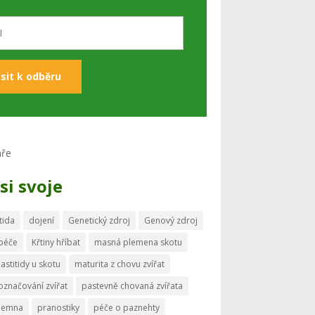
si svoje
tida
dojení
Genetický zdroj
Genový zdroj
 péče
Křtiny hříbat
masná plemena skotu
astitidy u skotu
maturita z chovu zvířat
označování zvířat
pastevně chovaná zvířata
memna
pranostiky
péče o paznehty