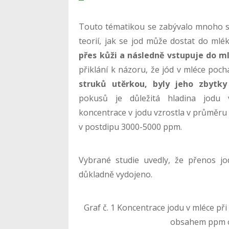
Touto tématikou se zabývalo mnoho stu
teorií, jak se jod může dostat do mlé
přes kůži a následně vstupuje do 
přiklání k názoru, že jód v mléce poch
struků utěrkou, byly jeho zbytk
pokusů je důležitá hladina jodu 
koncentrace v jodu vzrostla v průměru 
v postdipu 3000-5000 ppm.
Vybrané studie uvedly, že přenos j
důkladně vydojeno.
Graf č. 1 Koncentrace jodu v mléce př
obsahem ppm o