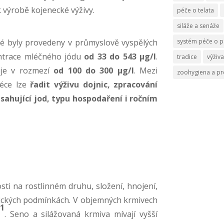
k výrobě kojenecké výživy.
péče o telata
siláže a senáže
ré byly provedeny v průmyslově vyspělých
systém péče o p
entrace mléčného jódu
od 33 do 543 μg/l
.
tradice
výživa
uje v rozmezí
od 100 do 300 μg/l
. Mezi
zoohygiena a p
léce lze
řadit výživu dojnic, zpracování
sahující jod, typu hospodaření i ročním
osti na rostlinném druhu, složení, hnojení,
tických podmínkách. V objemných krmivech
-1
. Seno a silážovaná krmiva mívají vyšší