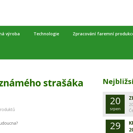
nná výroba
Technologie
Zpracování faremní produkc
eznámého strašáka
Nejbližs
20
Z
20
srpen
produktů
Č
29
K
2