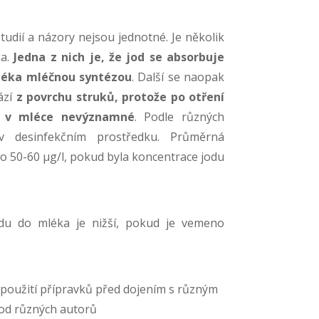
dií a názory nejsou jednotné. Je několik
ka.
Jedna z nich je, že jod se absorbuje
mléka mléčnou syntézou
. Další se naopak
ází
z povrchu struků, protože po otření
y v mléce nevýznamné
. Podle různých
v desinfekčním prostředku. Průměrná
o 50-60 μg/l, pokud byla koncentrace jodu
odu do mléka je nižší, pokud je vemeno
i použití přípravků před dojením s různým
d různých autorů