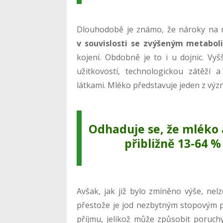
Dlouhodobě je známo, že nároky na m
v souvislosti se zvýšeným metabo
kojení. Obdobně je to i u dojnic. Vy
užitkovostí, technologickou zátěží a
látkami. Mléko představuje jeden z význ
Odhaduje se, že mléko 
přibližně
13-64 %
Avšak, jak již bylo zmíněno výše, nel
přestože je jod nezbytným stopovým 
příjmu, jelikož může způsobit poruchy š