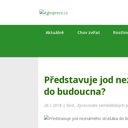
Aktuálně
Chov zvířat
Rostli
Představuje jod n
do budoucna?
26.1.2018
|
Skot
,
Zpracování zemědělských 