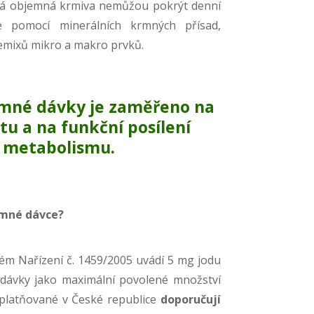
ná objemná krmiva nemůžou pokrýt denní
e pomocí minerálních krmných přísad,
emixů mikro a makro prvků.
rmné dávky je zaměřeno na
tu a na funkční posílení
 metabolismu
.
rmné dávce?
ém Nařízení č. 1459/2005 uvádí 5 mg jodu
dávky jako maximální povolené množství
uplatňované v České republice
doporučují