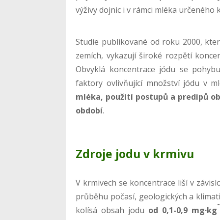
výživy dojnic i v rámci mléka určeného 
Studie publikované od roku 2000, kte
zemích, vykazují široké rozpětí konc
Obvyklá koncentrace jódu se pohyb
faktory ovlivňující množství jódu v m
mléka, použití postupů a predipů ob
období
.
Zdroje jodu v krmivu
V krmivech se koncentrace liší v závisl
průběhu počasí, geologických a klima
kolísá obsah jodu
od 0,1-0,9 mg·kg