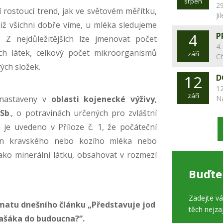
srpen
29
rostoucí trend, jak ve světovém měřítku,
Ji
již všichni dobře víme, u mléka sledujeme
4
P
. Z nejdůležitějších lze jmenovat počet
4.
ích látek, celkový počet mikroorganismů
září
C
ých složek.
12
D
12
září
nastaveny v
oblasti kojenecké výživy
,
N
 Sb
., o potravinách určených pro zvláštní
e je uvedeno v Příloze č. 1, že počáteční
vin kravského nebo kozího mléka nebo
jako minerální látku, obsahovat v rozmezí
Buďte
Zadejte v
matu dnešního článku „Představuje jod
těch nejza
šáka do budoucna?“.