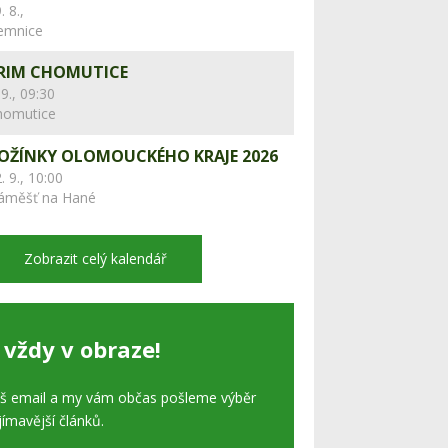
. 8.,
lemnice
RIM CHOMUTICE
 9., 09:30
homutice
OŽÍNKY OLOMOUCKÉHO KRAJE 2026
. 9., 10:00
áměšť na Hané
Zobrazit celý kalendář
 vždy v obraze!
áš email a my vám občas pošleme výběr
jímavější článků.