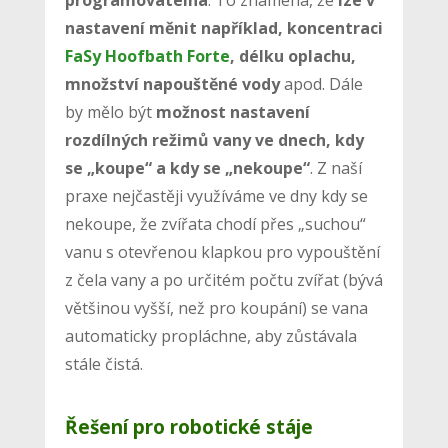
programovatelná
. To znamená, že
lze v
nastavení měnit například, koncentraci
FaSy Hoofbath Forte
, délku oplachu,
množství napouštěné vody
apod. Dále
by mělo být
možnost nastavení
rozdílných režimů vany ve dnech, kdy
se „koupe“ a kdy se „nekoupe“
. Z naší
praxe nejčastěji využíváme ve dny kdy se
nekoupe, že zvířata chodí přes „suchou“
vanu s otevřenou klapkou pro vypouštění
z čela vany a po určitém počtu zvířat (bývá
většinou vyšší, než pro koupání) se vana
automaticky propláchne, aby zůstávala
stále čistá.
Řešení pro robotické stáje