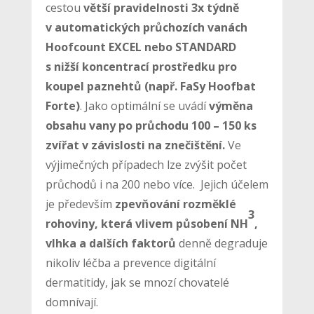
cestou
větší pravidelnosti 3x týdně
v automatických průchozích vanách
Hoofcount EXCEL nebo STANDARD
s nižší koncentrací prostředku pro
koupel paznehtů (např. FaSy Hoofbat
Forte)
. Jako optimální se uvádí
výměna
obsahu vany po průchodu 100 – 150 ks
zvířat v závislosti na znečištění.
Ve
výjimečných případech lze zvýšit počet
průchodů i na 200 nebo více. Jejich účelem
je především
zpevňování rozměklé
3
rohoviny, která vlivem působení NH
,
vlhka a dalších faktorů
denně degraduje
nikoliv léčba a prevence digitální
dermatitidy, jak se mnozí chovatelé
domnívají.