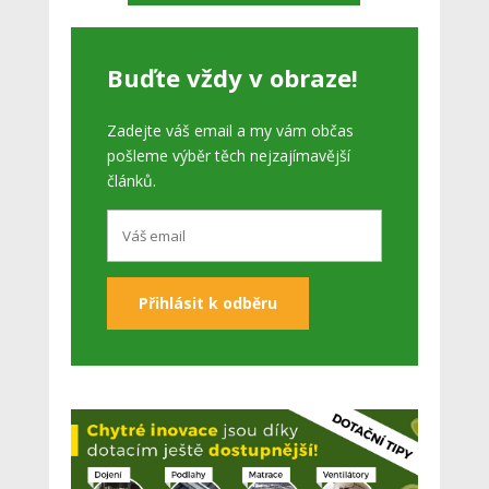
Buďte vždy v obraze!
Zadejte váš email a my vám občas
pošleme výběr těch nejzajímavější
článků.