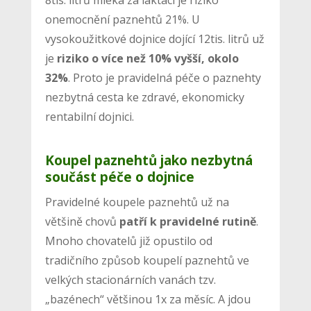
onemocnění paznehtů 21%. U
vysokoužitkové dojnice dojící 12tis. litrů už
je
riziko o více než 10% vyšší, okolo
32%
. Proto je pravidelná péče o paznehty
nezbytná cesta ke zdravé, ekonomicky
rentabilní dojnici.
Koupel paznehtů jako nezbytná
součást péče o dojnice
Pravidelné koupele paznehtů už na
většině chovů
patří k pravidelné rutině
.
Mnoho chovatelů již opustilo od
tradičního způsob koupelí paznehtů ve
velkých stacionárních vanách tzv.
„bazénech“ většinou 1x za měsíc. A jdou