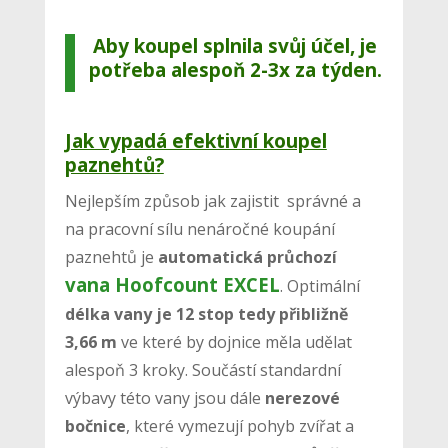
Aby koupel splnila svůj účel, je
potřeba alespoň 2-3x za týden.
Jak vypadá efektivní koupel
paznehtů?
Nejlepším způsob jak zajistit správné a
na pracovní sílu nenáročné koupání
paznehtů je
automatická průchozí
vana Hoofcount EXCEL
. Optimální
délka vany je 12 stop tedy přibližně
3,66 m
ve které by dojnice měla udělat
alespoň 3 kroky. Součástí standardní
výbavy této vany jsou dále
nerezové
bočnice
, které vymezují pohyb zvířat a