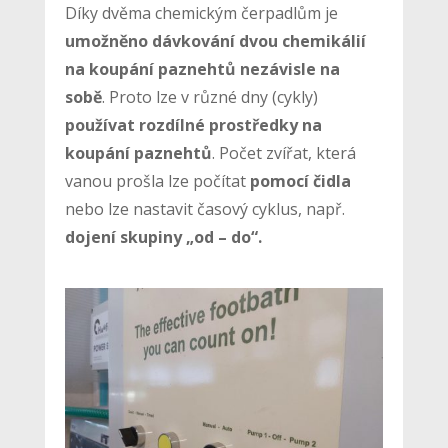
Díky dvěma chemickým čerpadlům je
umožněno dávkování dvou chemikálií
na koupání paznehtů nezávisle na
sobě
. Proto lze v různé dny (cykly)
používat rozdílné prostředky na
koupání paznehtů
. Počet zvířat, která
vanou prošla lze počítat
pomocí čidla
nebo lze nastavit časový cyklus, např.
dojení skupiny „od – do“.