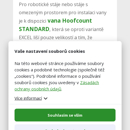
Pro robotické stáje nebo stáje s
omezeným prostorem pro instalaci vany
vana Hoofcount
je k dispozici
STANDARD
,
která se oproti variantě
EXCEL liší pouze velikostí a tím, že
neobsahuje nerezové bočnice a je nižší
.
Vaše nastavení souborů cookies
Jedná se o variantu, která má v základním
provedení délku 3 m. Například
pro
Na této webové stránce používáme soubory
cookies a podobné technologie (společně též
robotické farmy se vyrábí většinou
„cookies“). Podrobné informace o používání
přímo na míru kvůli prostorovým
souborů cookies jsou uvedeny v
Zásadách
omezením
. Je-li vana instalována přímo u
ochrany osobních údajů
.
východu z robota, tak to většinou ničemu
Více informací
nevadí.
Souhlasím se vším