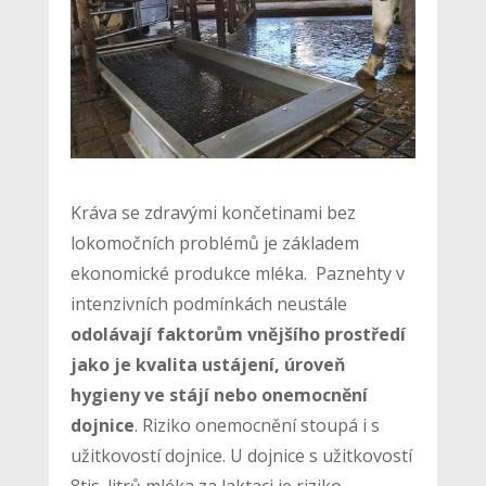
Kráva se zdravými končetinami bez
lokomočních problémů je základem
ekonomické produkce mléka. Paznehty v
intenzivních podmínkách neustále
odolávají faktorům vnějšího prostředí
jako je kvalita ustájení, úroveň
hygieny ve stájí nebo onemocnění
dojnice
. Riziko onemocnění stoupá i s
užitkovostí dojnice. U dojnice s užitkovostí
8tis. litrů mléka za laktaci je riziko