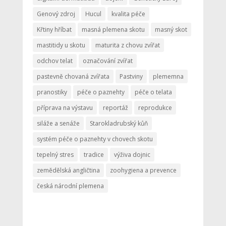
Genový zdroj
Hucul
kvalita péče
Křtiny hříbat
masná plemena skotu
masný skot
mastitidy u skotu
maturita z chovu zvířat
odchov telat
označování zvířat
pastevně chovaná zvířata
Pastviny
plememna
pranostiky
péče o paznehty
péče o telata
příprava na výstavu
reportáž
reprodukce
siláže a senáže
Starokladrubský kůň
systém péče o paznehty v chovech skotu
tepelný stres
tradice
výživa dojnic
zemědělská angličtina
zoohygiena a prevence
česká národní plemena