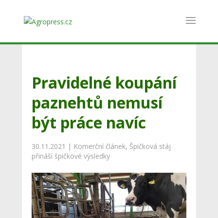
Pravidelné koupání
paznehtů nemusí
být práce navíc
30.11.2021
|
Komerční článek
,
Špičková stáj
přináší špičkové výsledky