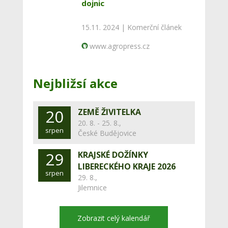
dojnic
15.11. 2024 |
Komerční článek
www.agropress.cz
Nejbližsí akce
20
ZEMĚ ŽIVITELKA
20. 8. - 25. 8.,
srpen
České Budějovice
29
KRAJSKÉ DOŽÍNKY
LIBERECKÉHO KRAJE 2026
srpen
29. 8.,
Jilemnice
Zobrazit celý kalendář