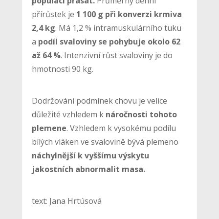
populaci prasat.
Průměrný denní
přírůstek je
1 100 g při konverzi krmiva
2,4 kg
. Má 1,2 % intramuskulárního tuku
a
podíl svaloviny se pohybuje okolo 62
až 64 %
. Intenzivní růst svaloviny je do
hmotnosti 90 kg.
Dodržování podmínek chovu je velice
důležité vzhledem k
náročnosti tohoto
plemene
. Vzhledem k vysokému podílu
bílých vláken ve svalovině bývá plemeno
náchylnější k vyššímu výskytu
jakostních abnormalit masa.
text: Jana Hrtúsová