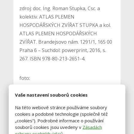
zdroj: doc. Ing. Roman Stupka, Csc. a
kolektiv. ATLAS PLEMEN
HOSPODÁŘSKÝCH ZVÍŘAT STUPKA a kol.
ATLAS PLEMEN HOSPODÁŘSKÝCH
ZVÍŘAT. Brandejsovo nám. 1291/1, 165 00
Praha 6 – Suchdol: powerprint, 2016, s.
267. ISBN 978-80-213-2651-4.
foto:
https://www.britishpigs.org.uk/pietrain
Vaše nastavení souborů cookies
Na této webové stránce používáme soubory
cookies a podobné technologie (společně též
„cookies“). Podrobné informace o používání
Vstoupit do diskuze
souborů cookies jsou uvedeny v
Zásadách
ochrany osobních údajů
.