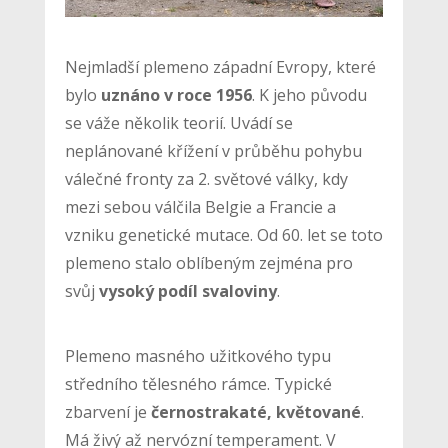
Nejmladší plemeno západní Evropy, které
bylo
uznáno v roce 1956
. K jeho původu
se váže několik teorií. Uvádí se
neplánované křížení v průběhu pohybu
válečné fronty za 2. světové války, kdy
mezi sebou válčila Belgie a Francie a
vzniku genetické mutace. Od 60. let se toto
plemeno stalo oblíbeným zejména pro
svůj
vysoký podíl svaloviny
.
Plemeno masného užitkového typu
středního tělesného rámce. Typické
zbarvení je
černostrakaté, květované
.
Má živý až nervózní temperament. V