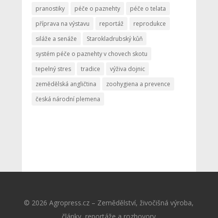
pranostiky
péče o paznehty
péče o telata
příprava na výstavu
reportáž
reprodukce
siláže a senáže
Starokladrubský kůň
systém péče o paznehty v chovech skotu
tepelný stres
tradice
výživa dojnic
zemědělská angličtina
zoohygiena a prevence
česká národní plemena
© 2026 Agropress.cz – Zemědělství, živočišná výroba,
články, reportáže a rozhovory