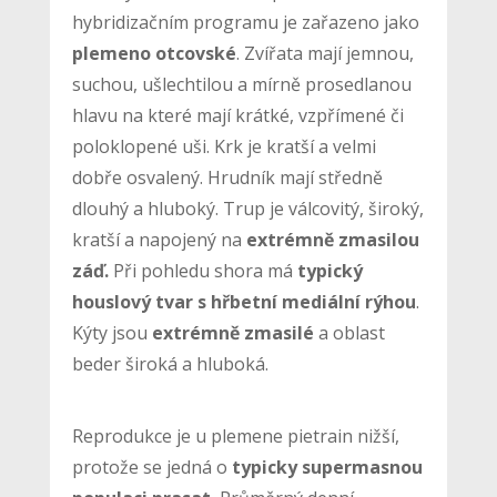
hybridizačním programu je zařazeno jako
plemeno otcovské
. Zvířata mají jemnou,
suchou, ušlechtilou a mírně prosedlanou
hlavu na které mají krátké, vzpřímené či
poloklopené uši. Krk je kratší a velmi
dobře osvalený. Hrudník mají středně
dlouhý a hluboký. Trup je válcovitý, široký,
kratší a napojený na
extrémně zmasilou
záď.
Při pohledu shora má
typický
houslový tvar s hřbetní mediální rýhou
.
Kýty jsou
extrémně zmasilé
a oblast
beder široká a hluboká.
Reprodukce je u plemene pietrain nižší,
protože se jedná o
typicky supermasnou