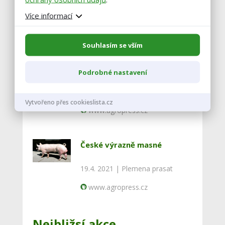
Více informací
Podobné články
Souhlasím se vším
Přeštické černostrakaté
prase
Podrobné nastavení
27.4. 2021 |
Genové zdroje ČR
Vytvořeno přes cookieslista.cz
www.agropress.cz
České výrazně masné
19.4. 2021 |
Plemena prasat
www.agropress.cz
Nejbližsí akce