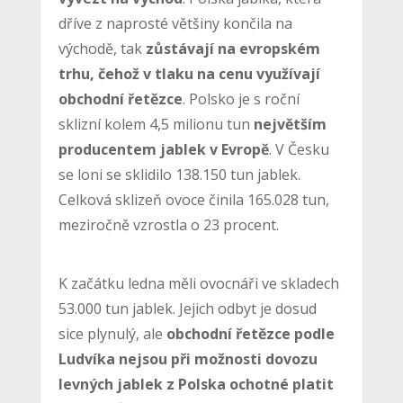
dříve z naprosté většiny končila na
východě, tak
zůstávají na evropském
trhu, čehož v tlaku na cenu využívají
obchodní řetězce
. Polsko je s roční
sklizní kolem 4,5 milionu tun
největším
producentem jablek v Evropě
. V Česku
se loni se sklidilo 138.150 tun jablek.
Celková sklizeň ovoce činila 165.028 tun,
meziročně vzrostla o 23 procent.
K začátku ledna měli ovocnáři ve skladech
53.000 tun jablek. Jejich odbyt je dosud
sice plynulý, ale
obchodní řetězce podle
Ludvíka nejsou při možnosti dovozu
levných jablek z Polska ochotné platit