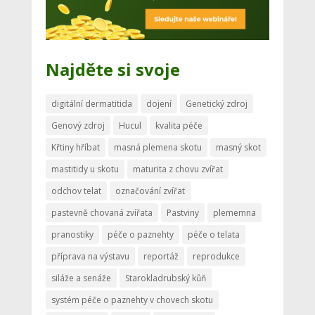
Najděte si svoje
digitální dermatitida
dojení
Genetický zdroj
Genový zdroj
Hucul
kvalita péče
Křtiny hříbat
masná plemena skotu
masný skot
mastitidy u skotu
maturita z chovu zvířat
odchov telat
označování zvířat
pastevně chovaná zvířata
Pastviny
plememna
pranostiky
péče o paznehty
péče o telata
příprava na výstavu
reportáž
reprodukce
siláže a senáže
Starokladrubský kůň
systém péče o paznehty v chovech skotu