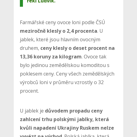
řekl Ludvík.
Farmářské ceny ovoce loni podle ČSÚ
meziročně klesly o 2,4 procenta
. U
jablek, které jsou hlavním ovocným
druhem,
ceny klesly o deset procent na
13,36 koruny za kilogram
. Ovoce tak
bylo jedinou zemědělskou komoditou s
poklesem ceny. Ceny všech zemědělských
výrobců loni v průměru vzrostly o 32
procent.
U jablek je
důvodem propadu ceny
zahlcení trhu polskými jablky, která
kvůli napadení Ukrajiny Ruskem nelze
vyvézt na východ
. Polská jablka, která