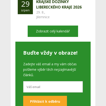
29
KRAJSKÉ DOŽÍNKY
LIBERECKÉHO KRAJE 2026
srpen
29. 8.,
Jilemnice
Zobrazit celý kalendář
Buďte vždy v obraze!
Zadejte váš email a my vám občas
pošleme výběr těch nejzajímavější
článků.