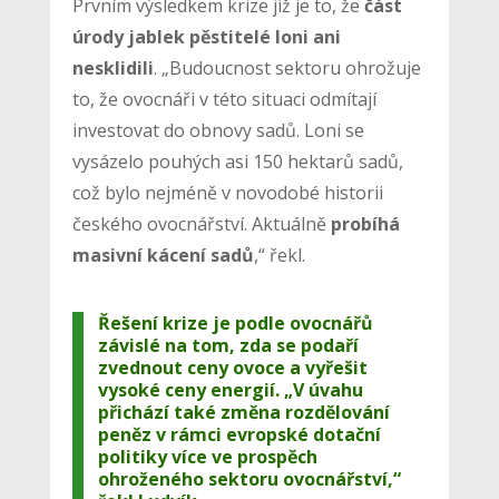
Prvním výsledkem krize již je to, že
část
úrody jablek pěstitelé loni ani
nesklidili
. „Budoucnost sektoru ohrožuje
to, že ovocnáři v této situaci odmítají
investovat do obnovy sadů. Loni se
vysázelo pouhých asi 150 hektarů sadů,
což bylo nejméně v novodobé historii
českého ovocnářství. Aktuálně
probíhá
masivní kácení sadů
,“ řekl.
Řešení krize je podle ovocnářů
závislé na tom, zda se podaří
zvednout ceny ovoce a vyřešit
vysoké ceny energií. „V úvahu
přichází také změna rozdělování
peněz v rámci evropské dotační
politiky více ve prospěch
ohroženého sektoru ovocnářství,“