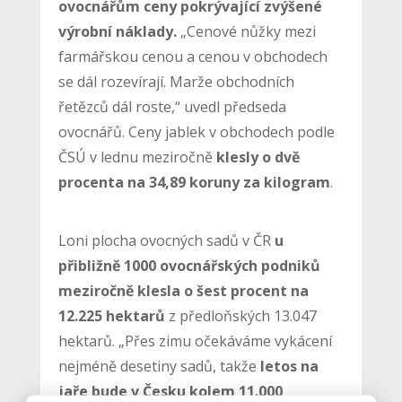
ovocnářům ceny pokrývající zvýšené
výrobní náklady.
„Cenové nůžky mezi
farmářskou cenou a cenou v obchodech
se dál rozevírají. Marže obchodních
řetězců dál roste,“ uvedl předseda
ovocnářů. Ceny jablek v obchodech podle
ČSÚ v lednu meziročně
klesly o dvě
procenta na 34,89 koruny za kilogram
.
Loni plocha ovocných sadů v ČR
u
přibližně 1000 ovocnářských podniků
meziročně klesla o šest procent na
12.225 hektarů
z předloňských 13.047
hektarů. „Přes zimu očekáváme vykácení
nejméně desetiny sadů, takže
letos na
jaře bude v Česku kolem 11.000