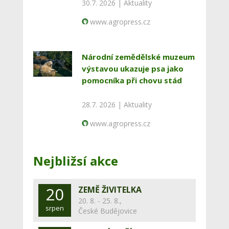
30.7. 2026 |
Aktuality
www.agropress.cz
Národní zemědělské muzeum
výstavou ukazuje psa jako
pomocníka při chovu stád
28.7. 2026 |
Aktuality
www.agropress.cz
Nejbližsí akce
20
ZEMĚ ŽIVITELKA
20. 8. - 25. 8.,
srpen
České Budějovice