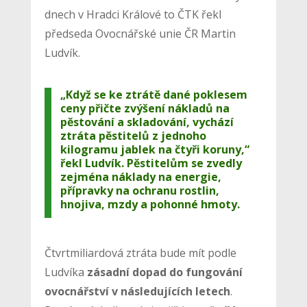
dnech v Hradci Králové to ČTK řekl
předseda Ovocnářské unie ČR Martin
Ludvík.
„Když se ke ztrátě dané poklesem
ceny přičte zvýšení nákladů na
pěstování a skladování, vychází
ztráta pěstitelů z jednoho
kilogramu jablek na čtyři koruny,“
řekl Ludvík. Pěstitelům se zvedly
zejména náklady na energie,
přípravky na ochranu rostlin,
hnojiva, mzdy a pohonné hmoty.
Čtvrtmiliardová ztráta bude mít podle
Ludvíka
zásadní dopad do fungování
ovocnářství v následujících letech
.