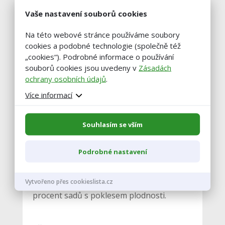
hektarů sadů
,“ uvedl Ludvík. V roce 1989
Vaše nastavení souborů cookies
bylo v Česku 23.000 hektarů sadů, od té
Na této webové stránce používáme soubory
doby tak
zmizelo 47 procent sadů
.
cookies a podobné technologie (společně též
„cookies“). Podrobné informace o používání
souborů cookies jsou uvedeny v
Zásadách
Jabloňových sadů loni bylo 5864 hektarů a
ochrany osobních údajů
.
jejich věková struktura je nepříznivá.
Více informací
Staré výsadby s poklesem plodnosti
tvoří polovinu výsadeb
. Horší situace s
hodnotou 68 procent starých sadů je z
Souhlasím se vším
hlavních ovocných druhů jen u broskví,
Podrobné nastavení
které se v Česku přestávají pěstovat. Z
dlouhodobého pohledu si dobře stojí
pěstitelé švestek, kteří mají pouze 17
Vytvořeno přes cookieslista.cz
procent sadů s poklesem plodnosti.