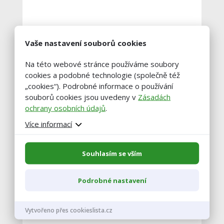
Vaše nastavení souborů cookies
Vyplněné výše uvedené dokumenty
Na této webové stránce používáme soubory
žadatelé dokládají Státnímu
cookies a podobné technologie (společně též
zemědělskému intervenčnímu
„cookies“). Podrobné informace o používání
fondu
nejpozději do 31. října 2018
!
souborů cookies jsou uvedeny v
Zásadách
ochrany osobních údajů
.
Nedoručí-li žadatel pro dotační rok 2018
na SZIF Deklaraci chovu koní nejpozději
Více informací
do 31. října 2018 včetně elektronického
opisu registru koní, nebudou koně
Souhlasím se vším
zohledněni při výpočtu intenzity chovu
hospodářských zvířat!
Podrobné nastavení
Vytvořeno přes cookieslista.cz