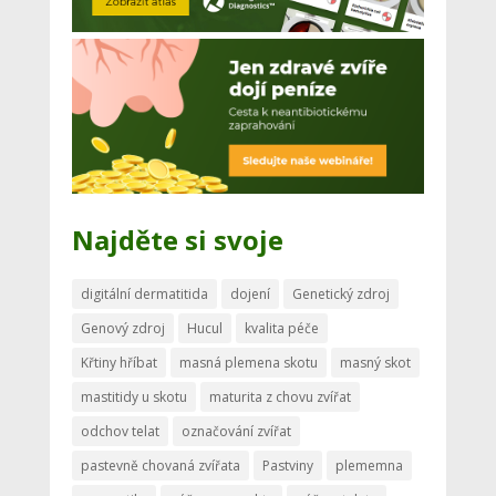
Najděte si svoje
digitální dermatitida
dojení
Genetický zdroj
Genový zdroj
Hucul
kvalita péče
Křtiny hříbat
masná plemena skotu
masný skot
mastitidy u skotu
maturita z chovu zvířat
odchov telat
označování zvířat
pastevně chovaná zvířata
Pastviny
plememna