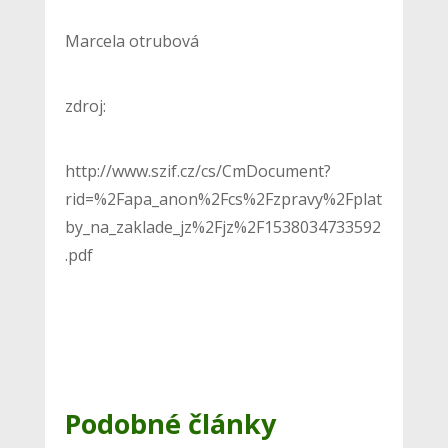
Marcela otrubová
zdroj:
http://www.szif.cz/cs/CmDocument?
rid=%2Fapa_anon%2Fcs%2Fzpravy%2Fplat
by_na_zaklade_jz%2Fjz%2F1538034733592
.pdf
Podobné články