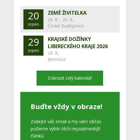
20
ZEMĚ ŽIVITELKA
20. 8. - 25. 8.,
srpen
České Budějovice
29
KRAJSKÉ DOŽÍNKY
LIBERECKÉHO KRAJE 2026
srpen
29. 8.,
Jilemnice
Zobrazit celý kalendář
Buďte vždy v obraze!
Zadejte váš email a my vám občas
pošleme výběr těch nejzajímavější
článků.