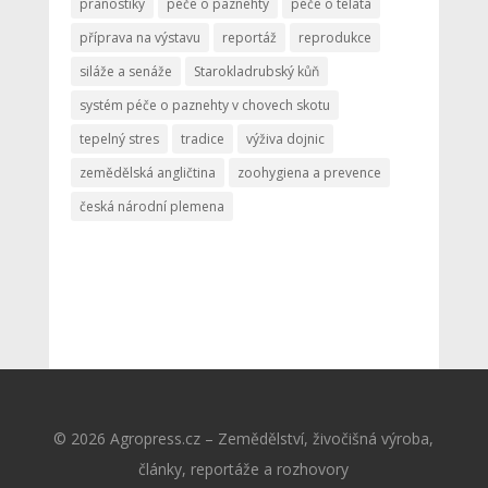
pranostiky
péče o paznehty
péče o telata
příprava na výstavu
reportáž
reprodukce
siláže a senáže
Starokladrubský kůň
systém péče o paznehty v chovech skotu
tepelný stres
tradice
výživa dojnic
zemědělská angličtina
zoohygiena a prevence
česká národní plemena
© 2026 Agropress.cz – Zemědělství, živočišná výroba,
články, reportáže a rozhovory